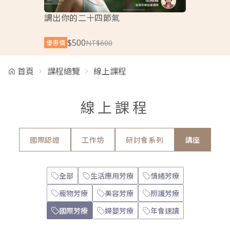
調出你的二十四節氣
從植物部位
$500
$500
NT$600
優惠價
優惠價
首頁
課程總覽
線上課程
線上課程
國際認證
工作坊
研討會系列
講座
全部
生活應用芳療
情緒芳療
寵物芳療
美容芳療
照護芳療
國際芳療
婦嬰芳療
年會速讀