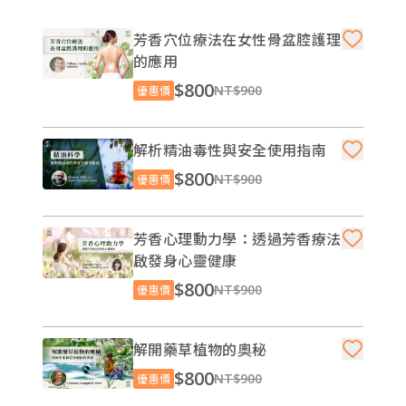
芳香穴位療法在女性骨盆腔護理
的應用
$800
NT$900
優惠價
解析精油毒性與安全使用指南
$800
NT$900
優惠價
芳香心理動力學：透過芳香療法
啟發身心靈健康
$800
NT$900
優惠價
解開藥草植物的奧秘
$800
NT$900
優惠價