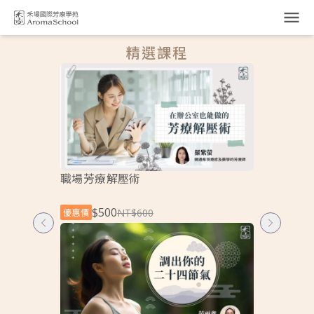
跳到主要內容
精選課程
職場芳療解壓術
藥草植物的
$500
$500
NT$600
優惠價
優惠價