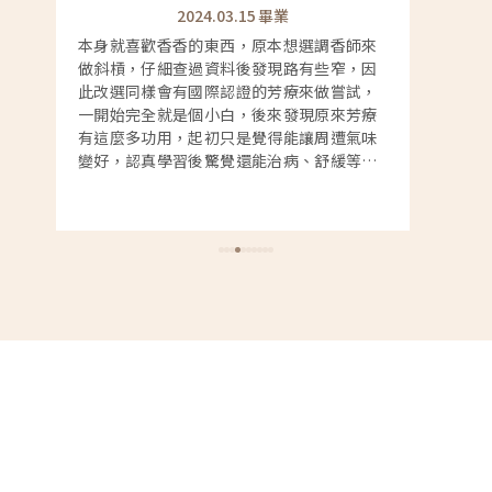
2024.03.15
畢業
想選調香師來
我學東西的時候習慣比較有系統的安排，當
路有些窄，因
時查國內的課程大多是主題式的工作坊，沒
療來做嘗試，
有那麼連貫，但禾場卻是走認證的專業路
發現原來芳療
線，比較符合我的需求，加上自己很喜歡
能讓周遭氣味
DIY，課程中這個部分就玩得很開心，更好的
病、舒緩等
是之後也能在家做保養品分享給親友。
是芳療而不是
享，因此常從
回饋說蠻有效
客製化不同配
非常有成就