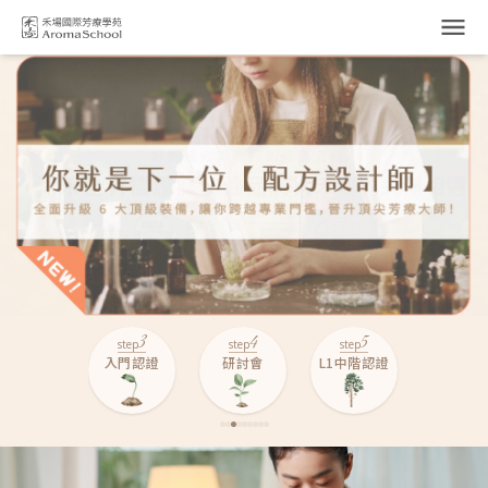
跳到主要內容
2
3
4
5
6
step
step
step
step
step
工作坊
入門認證
研討會
L1中階認證
L2高階