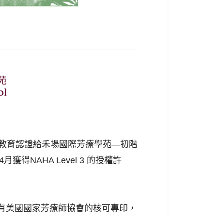
兩項教育認證給禾場國際芳療學苑—初階
得NAHA Level 3 的授權許
有美國國家芳療師協會的核可專印，