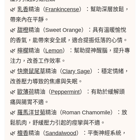
🌿
乳香
精油（
Frankincense
）：幫助深層放鬆，
帶來內在平靜。
🌿
甜橙
精油（Sweet Orange）：具有溫暖愉悅
的香氣，能帶來安全感，適合提振低落的心情。
🌿
檸檬
精油（
Lemon
）：幫助提神醒腦，提升專
注力，改善工作效率。
🌿
快樂鼠尾草
精油（
Clary Sage
）：穩定情緒，
改善壓力導致的焦慮與失眠。
🌿
歐薄荷
精油（
Peppermint
）：有助於緩解頭
痛與腸胃不適。
🌿
羅馬洋甘菊
精油（Roman Chamomile）：放
鬆肌肉，舒緩壓力引起的痙攣與不適。
🌿
檀香
精油（
Sandalwood
）：平衡神經系統，