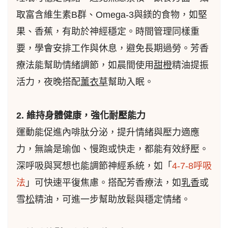
取富含維生素B群、Omega-3與鎂的食物，如堅
果、香蕉，有助於神經穩定。時間管理同樣重
要，學會安排工作與休息，避免長期過勞。芳香
療法能幫助情緒調節，如晨間使用
甜橙
精油提振
活力，夜晚搭配
薰衣草
幫助入眠。
2. 維持身體健康，強化耐壓能力
運動能促進內啡肽分泌，提升情緒與壓力適應
力，無論是瑜伽、慢跑或快走，都能有效紓壓。
深呼吸與冥想也能調節神經系統，如「
4-7-8呼吸
法
」可快速平復焦慮。搭配芳香療法，如
乳香
或
雪
松
精油，可進一步幫助放鬆與穩定情緒。