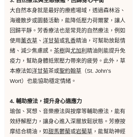
3. 自然療法與生態療癒，回歸身心平衡
大自然本身就是最好的療癒場域，透過森林浴、
海邊散步或園藝活動，能降低壓力荷爾蒙，讓人
回歸平靜。芳香療法也是常見的自然療法，例如
使用
薰衣草
、
洋甘菊
或
乳香
精油，可幫助放鬆情
緒、減少焦慮感。
茶樹
與
尤加利
精油則能提升免
疫力，幫助身體抵禦壓力帶來的疲勞。此外，草
本療法如
洋甘菊
茶或
聖約翰草
（St. John’s
Wort）也能協助穩定情緒。
4. 輔助療法，提升身心適應力
瑜伽、冥想、音樂療法與按摩等輔助療法，能有
效紓解壓力，讓身心進入深層放鬆狀態。芳療按
摩結合精油，如
甜馬鬱蘭
或
岩蘭草
，能幫助神經