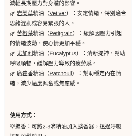
減輕長期壓力對身體的影響。
🌿
岩蘭草
精油（
Vetiver
）：安定情緒，特別適合
思緒混亂或容易緊張的人。
🌿
苦橙葉
精油（
Petitgrain
）：緩解因壓力引起
的情緒波動，使心情更加平穩。
🌿
尤加利
精油（Eucalyptus）：清新提神，幫助
呼吸順暢，緩解壓力導致的疲勞感。
🌿
廣藿香
精油（
Patchouli
）：幫助穩定內在情
緒，減少過度興奮或焦慮感。
使用方式：
💡擴香：可將2-3滴精油加入擴香器，透過呼吸