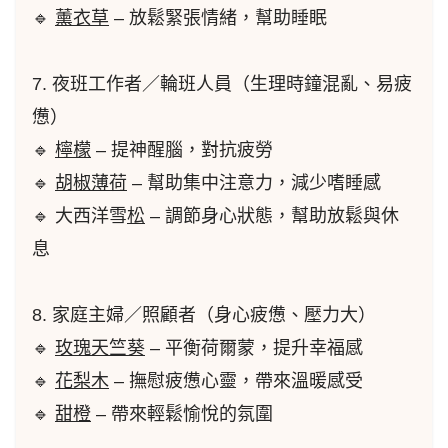
🔹
薰衣草
– 放鬆緊張情緒，幫助睡眠
7. 夜班工作者／輪班人員（生理時鐘混亂、易疲
憊）
🔹
檸檬
– 提神醒腦，對抗疲勞
🔹
胡椒
薄荷
– 幫助集中注意力，減少嗜睡感
🔹 大西洋雪
松
– 調節身心狀態，幫助放鬆與休
息
8. 家庭主婦／照顧者（身心疲憊、壓力大）
🔹
玫瑰天竺葵
– 平衡荷爾蒙，提升幸福感
🔹
花梨木
– 撫慰疲憊心靈，帶來溫暖感受
🔹
甜橙
– 帶來輕鬆愉悅的氛圍