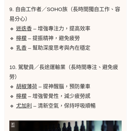
9. 自由工作者／SOHO族（長時間獨自工作、容
易分心）
🔹
迷迭香
– 增強專注力，提高效率
🔹
檸檬
– 提振精神，避免疲勞
🔹
乳香
– 幫助深度思考與內在穩定
10. 駕駛員／長途運輸業（長時間專注、避免疲
勞）
🔹
胡椒
薄荷
– 提神醒腦，預防暈車
🔹
檸檬
– 增強警覺性，減少疲勞感
🔹
尤加利
– 清新空氣，保持呼吸順暢