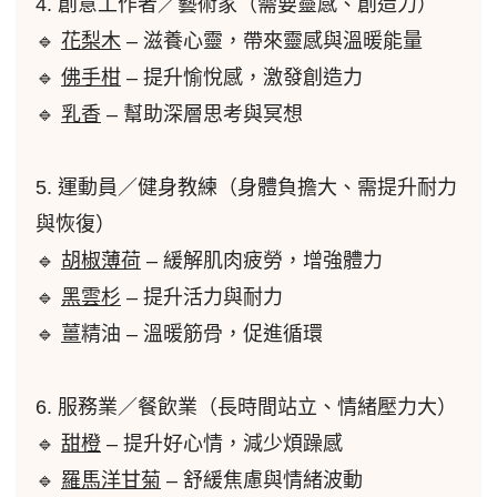
4. 創意工作者／藝術家（需要靈感、創造力）
🔹
花梨木
– 滋養心靈，帶來靈感與溫暖能量
🔹
佛手柑
– 提升愉悅感，激發創造力
🔹
乳香
– 幫助深層思考與冥想
5. 運動員／健身教練（身體負擔大、需提升耐力
與恢復）
🔹
胡椒
薄荷
– 緩解肌肉疲勞，增強體力
🔹
黑雲杉
– 提升活力與耐力
🔹
薑
精油 – 溫暖筋骨，促進循環
6. 服務業／餐飲業（長時間站立、情緒壓力大）
🔹
甜橙
– 提升好心情，減少煩躁感
🔹
羅馬洋甘菊
– 舒緩焦慮與情緒波動