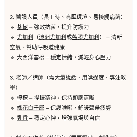
2. 醫護人員（長工時、高壓環境、易接觸病菌）
🔹
茶樹
– 強效抗菌，提升防護力
🔹
尤加利
（
澳洲尤加利
或
藍膠尤加利
） – 清新
空氣、幫助呼吸道健康
🔹 大西洋雪
松
– 穩定情緒，減輕身心壓力
3. 老師／講師（需大量說話、用嗓過度、專注教
學）
🔹
檸檬
– 提振精神，保持頭腦清晰
🔹
綠花白千層
– 保護喉嚨，舒緩聲帶疲勞
🔹
乳香
– 穩定心神，增強氣場與自信