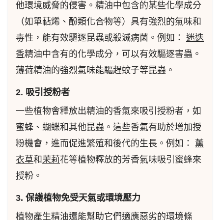
他環境威脅的侵害。精油中包含的某些化學成分
（如單萜烯、酚類化合物等）具有強烈的氣味和
毒性，能有效驅逐昆蟲或殺滅病菌。例如：
迷迭
香
精油中含有的化學成分，可以有效驅逐害蟲。
薄荷
精油的強烈氣味能驅趕蚊子等昆蟲。
2. 吸引授粉者
一些植物會釋放出精油的香氣來吸引授粉者，如
蜜蜂、蝴蝶和其他昆蟲。這些香氣有助於增加授
粉機會，進而促進繁殖和後代的生長。例如：
薰
衣草
和
茉莉
花等植物釋放的芳香氣味吸引蜜蜂來
授粉。
3. 保護植物免受天氣或環境壓力
植物產生精油還能幫助它們適應惡劣的環境條