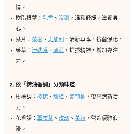
情。
樹脂根莖：
乳香
、
沒藥
，溫和舒緩，滋養身
心。
葉片：
茶樹
、
尤加利
，清新草本，抗菌淨化。
藥草：
迷迭香
、
薄荷
，提振精神，增加專注
力。
2. 依「精油香調」分類味道
柑橘調：
檸檬
、
甜橙
、
葡萄柚
，帶來清新活
力。
花香調：
薰衣草
、
玫瑰
、
茉莉
，營造優雅浪
漫。