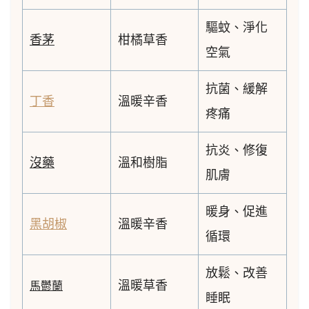
驅蚊、淨化
香茅
柑橘草香
空氣
抗菌、緩解
丁香
溫暖辛香
疼痛
抗炎、修復
沒藥
溫和樹脂
肌膚
暖身、促進
黑胡椒
溫暖辛香
循環
放鬆、改善
溫暖草香
馬鬱蘭
睡眠