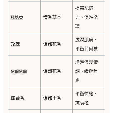
提高記憶
清香草本
力、促進循
迷迭香
環
滋潤肌膚、
玫瑰
濃郁花香
平衡荷爾蒙
增進浪漫情
濃烈花香
調、緩解焦
依蘭依蘭
慮
平衡情緒、
廣藿香
濃郁土香
抗衰老