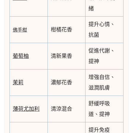
緒
提升心情、
柑橘花香
佛手柑
抗菌
促進代謝、
葡萄柚
清新果香
提神
增強自信、
茉莉
濃郁花香
滋潤肌膚
舒緩呼吸
薄荷尤加利
清涼混合
道、提神
提升免疫