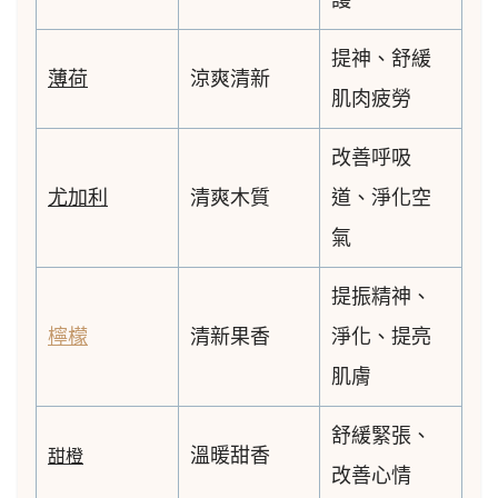
提神、舒緩
薄荷
涼爽清新
肌肉疲勞
改善呼吸
尤加利
清爽木質
道、淨化空
氣
提振精神、
檸檬
清新果香
淨化、提亮
肌膚
舒緩緊張、
溫暖甜香
甜橙
改善心情