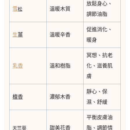
放鬆身心、
雪
溫暖木質
松
調節油脂
促進消化、
生
薑
溫暖辛香
暖身
冥想、抗老
乳香
溫和樹脂
化、滋養肌
膚
靜心、保
檀香
濃郁木香
濕、舒緩
平衡皮膚油
甜美花香
脂、調節情
天竺葵