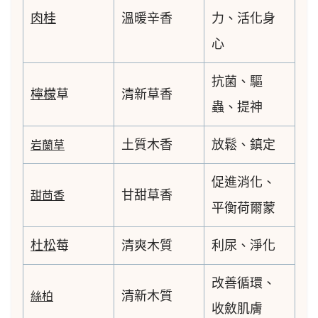
肉桂
溫暖辛香
力、活化身
心
抗菌、驅
檸檬
草
清新草香
蟲、提神
土質木香
放鬆、鎮定
岩蘭草
促進消化、
甘甜草香
甜茴香
平衡荷爾蒙
杜松
莓
清爽木質
利尿、淨化
改善循環、
清新木質
絲柏
收斂肌膚