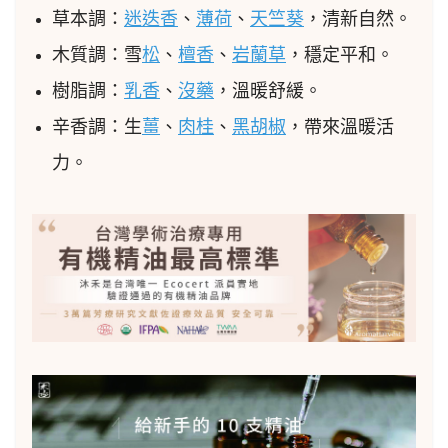
草本調：
迷迭香
、
薄荷
、
天竺葵
，清新自然。
木質調：雪
松
、
檀香
、
岩蘭草
，穩定平和。
樹脂調：
乳香
、
沒藥
，溫暖舒緩。
辛香調：生
薑
、
肉桂
、
黑胡椒
，帶來溫暖活
力。