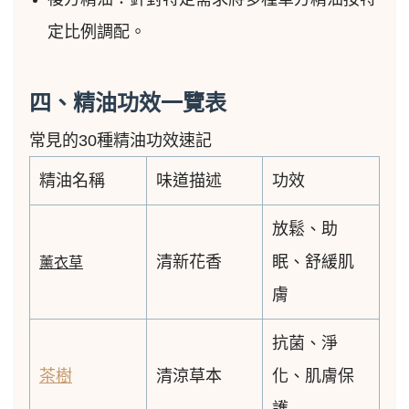
定比例調配。
四、精油功效一覽表
常見的30種精油功效速記
精油名稱
味道描述
功效
放鬆、助
清新花香
眠、舒緩肌
薰衣草
膚
抗菌、淨
茶樹
清涼草本
化、肌膚保
護