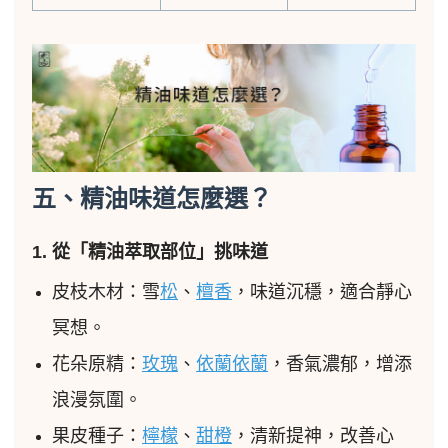
五、精油味道怎麼選？
1. 從「精油萃取部位」挑味道
皮枝木材：雪
松
、
檀香
，味道沉穩，適合靜心
冥想。
花朵原精：
玫瑰
、
依蘭依蘭
，香氣濃郁，增添
浪漫氛圍。
果皮種子：
檸檬
、
甜橙
，清新提神，改善心