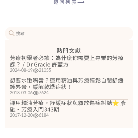
返回列表
熱門文獻
芳療初學者必讀：為什麼你需要上專業的芳療
課？ / Dr.Gracie 許藍方
2024-08-19
21055
想要水嫩嘴唇？運用精油與芳療輕鬆自製舒緩
護唇膏，緩解乾燥症狀！
2018-03-06
7624
運用精油芳療，舒緩症狀與釋放傷痛糾結⭐ 彥
融‧芳療入門343期
2017-12-20
6184