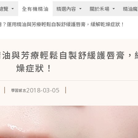
總覽
精選內容
關於禾場
精油魔
全有機精油
唇？運用精油與芳療輕鬆自製舒緩護唇膏，緩解乾燥症狀！
精油與芳療輕鬆自製舒緩護唇膏，
燥症狀！
2018-03-05
學習感言