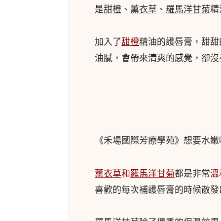
是
甜橙
、
薰衣草
、
羅馬洋甘菊
精
加入了
甜橙
精油的護唇膏，甜甜
油膩，會帶來清爽的感覺，卻沒
《禾場國際芳療學苑》想要水嫩
薰衣草
和
羅馬洋甘菊
都是非常
溫
喜歡的每次補護唇膏的時候散發