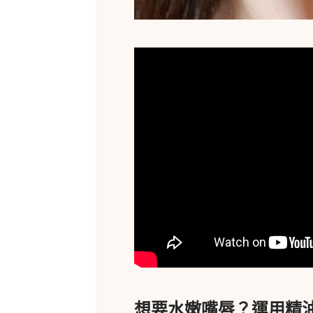
想要水嫩嘴唇？運用精