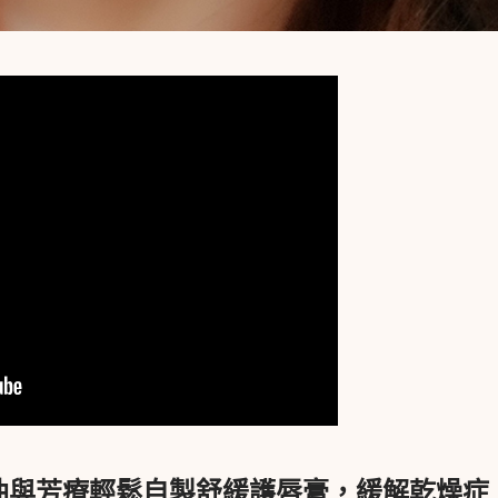
油與芳療輕鬆自製舒緩護唇膏，緩解乾燥症