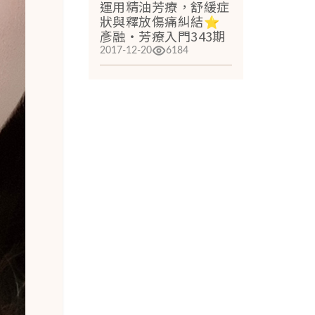
運用精油芳療，舒緩症
狀與釋放傷痛糾結⭐
彥融‧芳療入門343期
2017-12-20
6184