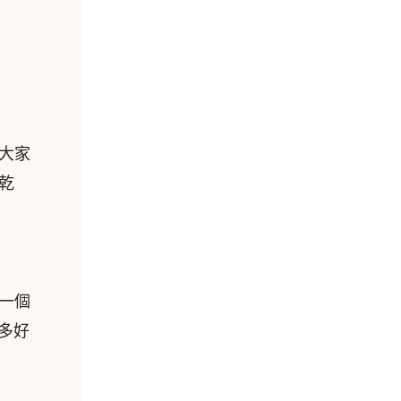
大家
乾
一個
是多好