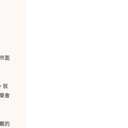
市面
，就
果會
薦的