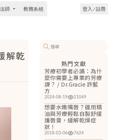
法師
教務系統
登入 ⁄ 註冊
緩解乾
熱門文獻
芳療初學者必讀：為什
麼你需要上專業的芳療
課？ / Dr.Gracie 許藍
方
2024-08-19
21049
想要水嫩嘴唇？運用精
油與芳療輕鬆自製舒緩
護唇膏，緩解乾燥症
狀！
2018-03-06
7624