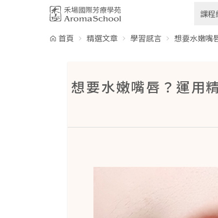
跳到主要內容
課程
首頁
精選文章
學習感言
想要水嫩嘴
想要水嫩嘴唇？運用