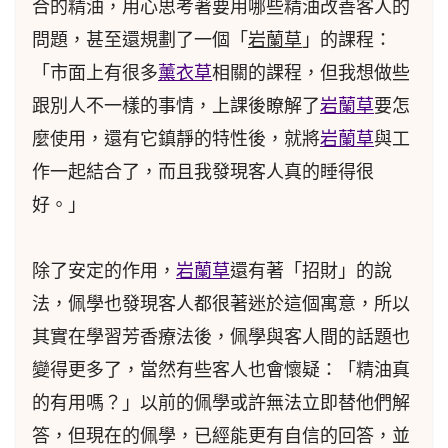
合的精油，用心思考著要用哪些精油改善客人的
問題，甚至還規劃了一個「
岩蘭草
」的課程：
「市面上有很多
薰衣草
相關的課程，但我想做些
跟別人不一樣的事情，上課後瞭解了
岩蘭草
要怎
麼使用，還有它鎮靜的特性後，就將
岩蘭草
與工
作一起結合了，而且我發現客人真的睡得很
好。」
除了安定的作用，
岩蘭草
還有著「招財」的說
法，佩學也發現客人都很著迷於這個寓意，所以
其實在學習芳香療法後，佩學與客人間的話題也
變得更多了，當然有些客人也會懷疑：「精油真
的有用嗎？」以前的佩學或許無法立即替他們解
答，但現在的佩學，已經能更有自信的回答，並