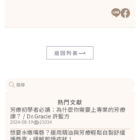
返回列表
熱門文獻
芳療初學者必讀：為什麼你需要上專業的芳療
課？ / Dr.Gracie 許藍方
2024-08-19
21034
想要水嫩嘴唇？運用精油與芳療輕鬆自製舒緩
護唇膏，緩解乾燥症狀！