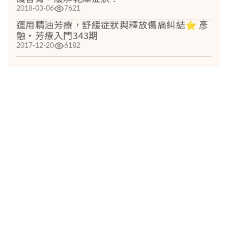
2018-03-06
7621
運用精油芳療，舒緩症狀與釋放傷痛糾結⭐ 彥
融‧芳療入門343期
2017-12-20
6182