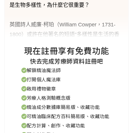
是生物多樣性，為什麼它很重要？
英國詩人威廉·柯珀（William Cowper，1731-
1800）或許在他著名的短語“多樣性是生活的香
料”中捕捉到了它的重要性。生物多樣性由英國環
現在註冊享有免費功能
境、食品和鄉村事務部（DEFRA）定義為地球
快去完成芳療師資料註冊吧
上的生命多樣性，包括所有植物和動物物種，以
解鎖精油魔法師
及支持它們的自然生態系統。這是進化的有形結
打開個人魔法庫
果，物種通過適應其個體環境條件生存，並通過
啟用禮物徽章
其基因代碼繼承這些有益特徵。
芳療人格測驗概念版
精油成分數據庫簡易版、收藏功能
生物多樣性年
可精油臨床配方百科簡易版、收藏功能
配方計算、創作、收藏功能
聯合國將2010年宣佈為國際生物多樣性年。英國