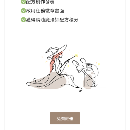
配方創作發表
是參加《生物多樣性公約》（www.cbd.int）的
啟用任務徽章畫面
190多個國家之一。這項國際條約旨在阻止地球
獲得精油魔法師配方積分
物種的喪失，提高對生物多樣性對健康和藥物發
現、膳食營養、能源生產和環境重要性的認識。
生物多樣性還具有內在的美學和精神益處，有助
於我們的放鬆和幸福，激發繪畫、音樂、寫作和
雕塑的創造力。
物種喪失的速度比人類歷史上的任何時候都要
快，主要是由於人類的足跡和植物和動物棲息地
的破壞。自工業革命以來，全球人口已從10億增
長到67億。9月，皇家植物園在邱園與自然歷史
免費註冊
博物館和國際自然保護聯盟（IUCN）一起，發
表了第一份全面的全球研究，顯示全球超過20%