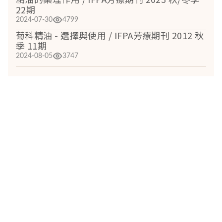
芸香科
14
1600
22期
(Rut
AC
eae)
2024-07-30
4799
菊科精油 - 選擇與使用 / IFPA芳療期刊 2012 秋
松
科
11
240
季 11期
2024-08-05
3747
(Pin
AC
eae)
樟科
7
3000
(Laur
AC
eae)
豆科
6
19000
(Fab
AC
eae)
禾本科
6
10000
(Po
AC
eae)
薑
科
6
1300