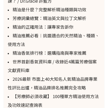
課？ / Dr.Gracie 許藍方
（www.kew.org/support-kew/adopt-a-
精油是什麼？完整解析精油種類與功效
seed/index.htm）。
芳療詞彙總覽：精油英文與拉丁文解析
精油的正確用法：讓專家告訴你
芳香療法中的生物多樣性
精油推薦必看︱挑選適合的天然精油、種類、
在我們的工作中，我們從世界上巨大的植物物種
使用方法
生物多樣性中受益。某些油來自裸子植物，這些
精油香氣排行榜：選購指南與專家推薦
植物具有裸露的種子——在進化上非常古老（約
世界首創香氣資料庫 / 收錄近4萬篇芳療個案
3億年）。這一組包括雪
松
、冷杉、落葉
松
、
松
文獻資料庫
樹、
杜松
和銀杏，約有15個科的700-900個物
2026最新 市面上40大知名人氣精油品牌專業
種。然而，與被子植物的開花植物相比，這種多
性評比出爐，精油品牌排名推薦完全攻略
樣性相形見絀。被子植物有花瓣和果實包裹的胚
【芳療師必須收藏】 100種單方精油使用方法
珠。據估計，有至少250,000種物種分佈在450個
及功效速記查詢表
科中。被子植物在1億-1.5億年前經歷了一個巨大