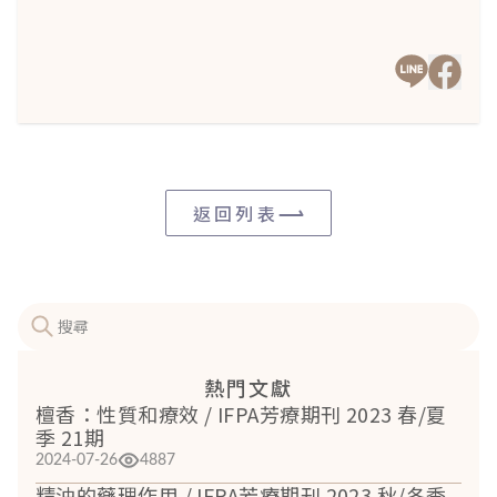
（200種列
量
表）
唇形科
22
7000
(Lami
AC
eae)
返回列表
菊科
17
24000
(Aster
AC
eae)
繖形科
16
3000
(Api
AC
eae)
熱門文獻
桃金娘科
15
4000
檀香：性質和療效 / IFPA芳療期刊 2023 春/夏
季 21期
(Myrt
AC
eae)
2024-07-26
4887
精油的藥理作用 / IFPA芳療期刊 2023 秋/冬季