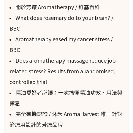
關於芳療 Aromatherapy / 維基百科
的多樣化時期，並成為主要的陸生植物，僅在
6000-1億年前取代了針葉樹。
What does rosemary do to your brain? /
BBC
常見的油科
Aromatherapy eased my cancer stress /
BBC
只有約15%的世界植物物種在植物化學上被調查
Does aromatherapy massage reduce job-
過，因此仍有很多需要了解的。據報導，有3000
related stress? Results from a randomised,
種植物產生精油（Bowles, 2003）。
controlled trial
對面的表格分類了大約200種商業上容易獲得的
精油愛好者必讀：一次搞懂精油功效、用法與
精油，並顯示了包含最多數量的科。它們出現在
禁忌
130多個屬和50個科中，但大多數科僅由一兩個
完全有機認證 / 沐禾 AromaHarvest 唯一針對
物種代表（Mojay, 2009）。
治療用設計的芳療品牌
科
精油數量
每科的物種數