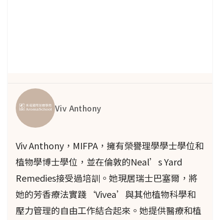
的植物物種正面臨滅絕的威脅。
Cropwatch（2010）發表了關於我們在芳香和化
妝品行業中使用的受威脅物種的具體信息
（www.cropwatch.org）。
據估計，過去200年來，英格蘭約有500種動植物
Viv Anthony
滅絕（Natural England，2010）。Natural
England 是一個獨立的公共機構，致力於保護和
改善我們的自然環境，並鼓勵我們享受並參與我
Viv Anthony，MIFPA，擁有榮譽理學學士學位和
們的環境。其網站
植物學博士學位，並在倫敦的Neal’s Yard
（www.naturalengland.org.uk）每週提供有關活
Remedies接受過培訓。她現居瑞士巴塞爾，將
動的信息，並介紹一個需要支持的英國物種。3
她的芳香療法實踐‘Vivea’與其他植物科學和
月，它關注的是長萼銀蓮花（Pulsatilla
壓力管理的自由工作結合起來。她提供醫療和植