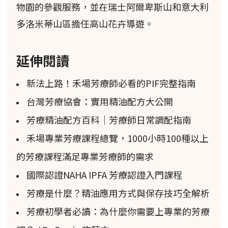
vulgaris），這是一種真正美麗的本土稀有藥用
物園的參觀服務，並在瑞士阿爾卑斯山和意大利
植物，在英國瀕危名單上。它被西方草藥師
多洛米蒂山區擔任高山花卉導遊。
（Barker，2001）和順勢療法醫生用作鎮痛劑和
治療月經問題，並在傳統中醫中用作抗炎藥。它
延伸閱讀
生長在石灰質草地上，3-5月在英格蘭中部和東
新法上路！禾場芳療師必看的PIF完整指南
部開花——我很幸運能夠在我靠近瑞士巴塞爾的
台灣芳療協會：實用精油配方大公開
家附近的幾個地方看到這種野生植物。
芳療精油配方百科｜芳療師日常調配指南
禾場專業芳療課程總覽，1000小時100種以上
如果您想知道我們可以個別做些什麼來有所作
的芳療課程滿足專業芳療師的需求
為，請記住，您已經通過閱讀本文參與其中了。
在您的家庭和朋友中提高對生物多樣性重要性的
國際認證NAHA IPFA 芳療認證入門課程
認識，並作出影響我們環境的個人和社區選擇也
芳療是什麼？精油應用方式與保存技巧全解析
會有所幫助。您還可以支持邱園千年種子庫的保
芳療初學者必讀：為什麼你需要上專業的芳療
護工作或收養一種瀕危植物