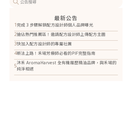
最新公告
1
完成 3 步驟解鎖配方設計師個人品牌曝光
2
搶佔熱門推薦區！邀請配方設計師上傳配方主圖
3
快加入配方設計師的專屬社團
4
新法上路！禾場芳療師必看的PIF完整指南
沐禾 AromaHarvest 全有機履歷精油品牌，與禾場的
5
純淨相遇