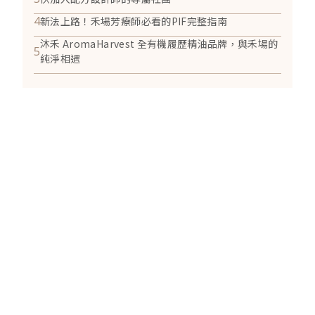
4
新法上路！禾場芳療師必看的PIF完整指南
沐禾 AromaHarvest 全有機履歷精油品牌，與禾場的
5
純淨相遇