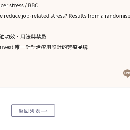
er stress / BBC
alvia sclarea
)、真正
薰衣草
(
Lavandula angustifolia
)、
佛
reduce job-related stress? Results from a randomise
ssus sempervirens
)、
西洋蓍草
(
AC
hillea millefolium
)、
纈草
(
Valerian
a officinalis
)、
甜橙
(
Citrus sinensis
)、
檀香
油功效、用法與禁忌
temon cablin
)、
玫瑰
(
Rosa spp.
)、
依蘭依蘭
(
Cananga
Harvest 唯一針對治療用設計的芳療品牌
菊 (
Helichrysum
italicum
)、
檸檬
香蜂草 (
Melissa
 citratus
)。
低）。
返回列表
由 CYP2B6 代謝的藥物者口服使用。