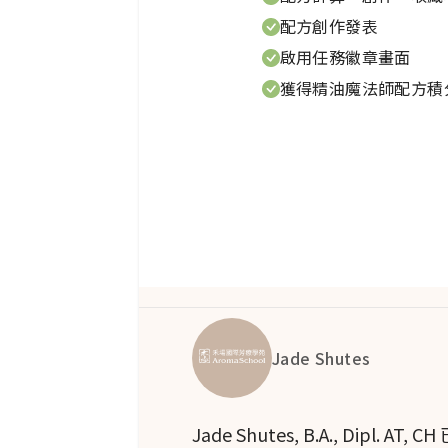
配方創作發表
本植物以及少量小灌木組成的植
啟用任務徽章畫面
科包含11個屬和約750個物種。
獲得精油魔法師配方積
天竺葵
的主要親和性
女性生殖系統：在月經、更年
和更年期的發熱和潮熱症狀，
珠菌。
收斂作用：油性皮膚、靜脈曲
驅蟲劑：蚊子。
Jade Shutes
皮膚：荷爾蒙相關的痤瘡、一
潰瘍，鵝口瘡（口腔），牙齦
Jade Shutes, B.A., Di
緩/停止出血（止血），以及