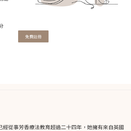
物科。它廣泛分布於北半球和南半球的溫帶和亞熱帶地區
分
免費註冊
期和青春期期間的荷爾蒙失衡可以減輕經前症候群（PM
支持腎上腺皮質幫助平衡荷爾蒙，對抗單純疱疹病毒和白
張、痔瘡、紅血絲皮膚。
般痤瘡、吸煙者的皮膚，幫助排毒，癬，頭蝨，頭皮屑，
感染，傷口癒合，膿腫，橘皮組織，可以平衡皮脂腺分泌
pl. AT, CH 已經從事芳香療法教育超過二十四年，她擁有來自英國
皮膚的真菌或細菌感染。