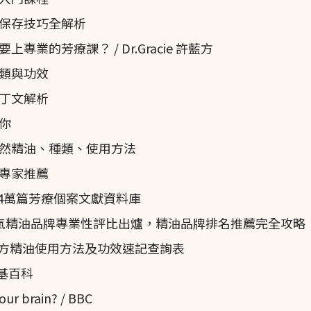
，數千個栽培品種。
保存技巧全解析
途的研究很少。其商業和民間用途似乎出現在19世紀初。
業的芳療課？ / Dr.Gracie 許藍方
類與功效
丁文解析
加斯加、中國。
你
然精油、種類、使用方法
專家推薦
近4萬篇芳療個案文獻資料庫
名人氣精油品牌專業性評比出爐，精油品牌排名推薦完全攻略
單方精油使用方法及功效速記查詢表
 維基百科
女性化。
our brain? / BBC