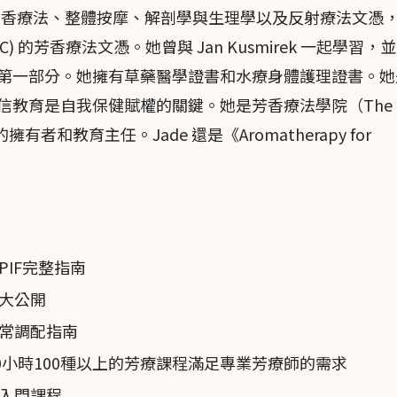
整體芳香療法、整體按摩、解剖學與生理學以及反射療法文憑
為過多可能會引起不適和輕微的噁心感。
) 的芳香療法文憑。她曾與 Jan Kusmirek 一起學習，
第一部分。她擁有草藥醫學證書和水療身體護理證書。她
信教育是自我保健賦權的關鍵。她是芳香療法學院（The
。
dies）的擁有者和教育主任。Jade 還是《Aromatherapy for
m graveolens
）、
玫瑰天竺葵
（
P.
Rose
um
）、
P x
竺葵
。
IF完整指南
ae）。
大公開
芳香
天竺葵
品種是大型灌木狀植物，具有
玫瑰
狀花序，羽
寸長。
常調配指南
天竺葵
屬的物種因其延長的鳥喙形果實而得名。
臘語：pelargos = 鸛），
Geranium
的意思是「鶴嘴
0小時100種以上的芳療課程滿足專業芳療師的需求
葉子具有
薄荷
或
玫瑰
的香氣，顏色暗綠。
Pelargonium
共有2
認證入門課程