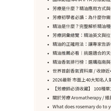
多個自然物種，數百個雜交品種
芳療是什麼？精油應用方式與
歷史與神話：有關
天竺葵
歷史用
芳療初學者必讀：為什麼你需要上專
精油是什麼？完整解析精油種
天竺葵
的主要親和性
芳療詞彙總覽：精油英文與拉
原產地：留尼旺島、埃及、馬達
精油的正確用法：讓專家告訴
使用的植物部位：花頂。
精油推薦必看︱挑選適合的天
萃取方法：蒸餾法。
精油香氣排行榜：選購指南與
油含量：0.30 – 0.45%。
世界首創香氣資料庫 / 收錄
精油顏色：淡黃色至綠色。
2026最新 市面上40大知
【芳療師必須收藏】 100種
調和資料
關於芳療 Aromatherapy /
氣味描述：清新、強烈、綠色、
What does rosemary do to y