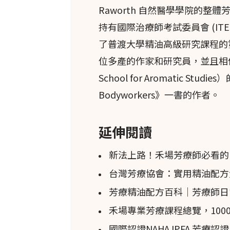
Raworth 自然醫學學院的
情緒：鎮靜；僅使用少量，因
持有國際治療師考試委員會 (ITEC
了普渡大學精油高級研究課程的
天竺葵
的主要親和性
位多產的作家和研究員，並且相
屬：
天竺葵
屬
（
Pelargonium
）
School for Aromatic Stu
物種：
芳香
天竺葵
（
Pelargoniu
Bodyworkers》一書的作者。
asperum
。
俗名：芳香
天竺葵
。
延伸閱讀
其他俗名：甜香
天竺葵
、
玫瑰天
新法上路！禾場芳療師必看的P
植物科：
天竺葵
科（Gerani
AC
e
台灣芳療協會：實用精油配方
植物學：用於生產
天竺葵
精油的
圓形到尖形的芳香葉子大約兩英
芳療精油配方百科｜芳療師日
Pelargonium
的意思是「鸛嘴」（希
禾場專業芳療課程總覽，100
（希臘語：geranos = 鶴）。
國際認證NAHA IPFA 芳療