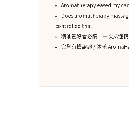
香調：中調，中到高調。
Aromatherapy eased my canc
適合搭配的精油：
快樂鼠尾草
(
S
Does aromatherapy massage 
(
Citrus bergamia
)、
絲柏
(
Cupre
controlled trial
松
(
Nardost
AC
hys jatamansi
)、
精油愛好者必讀：一次搞懂精
(
Santalum spp.
)、
廣藿香
(
Pogos
完全有機認證 / 沐禾 Aroma
odorata
)、冷杉 (
Abies spp.
)、蜡
officinalis
)、
檸檬
草 (
Cymbopogon
安全信息
獲得 GRAS 認證。
危害：潛在的皮膚敏感性（風險
禁忌症：避免與服用糖尿病藥物和