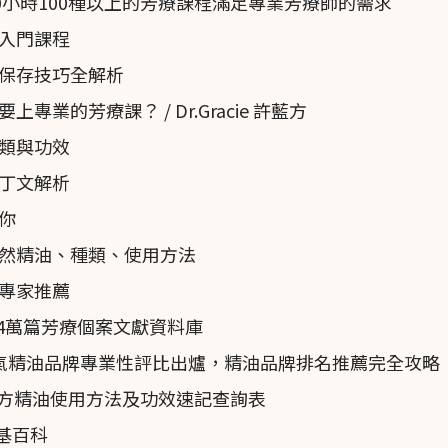
0小時100種以上的芳療課程滿足專業芳療師的需求
見、Melarosa（扁平果實）、Torulosa（有脊果實）和
認證入門課程
組的栽培品種用於商業栽培精油：“Castagnaro”、
保存技巧全解析
”或“Inserto”。Femminello和Castagnaro曾經幾乎占據了全球
業的芳療課？ / Dr.Gracie 許藍方
1
stico取代，後者是前兩個栽培品種的混合品種。
類與功效
丁文解析
你
a）是一種小型常綠樹，高可達12米（39英尺）。它有一根圓柱形
然精油、種類、使用方法
條。其葉子呈簡單形狀，尖端稍微波浪狀，擁有香氣，上
專家推薦
的四月至五月間開花，產生許多珍珠般的白色雙性花朵，
近4萬篇芳療個案文獻資料庫
1
扁圓形”或“梨形”的漿果。
名人氣精油品牌專業性評比出爐，精油品牌排名推薦完全攻略
是一個小、皺巴巴的梨到一個扁平的葫蘆不等。這些香氣
單方精油使用方法及功效速記查詢表
，用於酒店、餐廳、餐飲業（HORECA）、化妝品和香
 維基百科
常，這些果汁的花水是通過水蒸汽蒸餾果實而製成的。