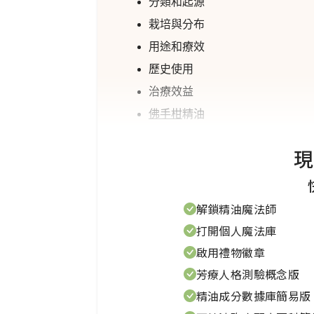
分類和起源
栽培與分布
用途和療效
歷史使用
治療效益
佛手柑
精油
如何使用
佛手柑
純露
現
佛手柑
的介紹
解鎖精油魔法師
佛手柑
（Citrus × ber
打開個人魔法庫
除非您住在意大利，否則您很可
啟用禮物徽章
定不想吃它。但您很可能遇到過
芳療人格測驗概念版
品和飲料中被廣泛使用，例如伯
精油成分數據庫簡易版
（Monarda fistulosa）混淆，