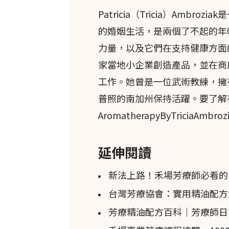
Patricia（Tricia）Am
C. × bergamia的分類資
的婚姻生活，是兩個了不起的年
aurantium ssp. Bergamia、C. a
力量，以及它們在支持健康方面的作用。她
bergamia subsp. Mella
家當地小企業創造產品，並在商店
3
份危機”。
工作。她曾是一位武術教練，擁
也許混淆的原因在於
佛手柑
是由
普照的南加州保持活躍。要了解有關
檸檬
（C. limon [L] Bu
AromatherapyByTriciaAmbroz
4
（C. aurantifolia）的雜交。
延伸閱讀
栽培與分布
新法上路！禾場芳療師必看的P
C. × bergamia樹幾乎
地區因此被稱為“
台灣芳療協會：實用精油配方
佛手柑
之城”。
少量的
佛手柑
（C. × ber
芳療精油配方百科｜芳療師日
耳其、巴西、阿爾及利亞、摩洛