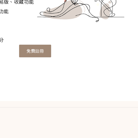
易版、收藏功能
利的雜貨店？好吧，讓我們系好想像中的安全帶，將托盤
功能
法國和其他地方，了解更多關於這種迷人水果及其芳香水
分
免費註冊
香科或柑橘科，最早是由法國植物學家皮埃爾·安托萬·普瓦杜和法
《橙樹的自然史》中命名的。然而，關於
佛手柑
（Citrus ×
起源尚不完全清楚。有關
佛手柑
（Citrus × bergamia）的
1
拉布里亞地區，是由其他物種突變而來。或者它可能來自
並被克里斯托弗·哥倫布從那裡輸入，從西班牙城市貝爾
佛手柑
”。
佛手柑
這個名字也可能源於意大利詞語
貝爾加莫鎮或土耳其的“beg-armudi”或“王子梨”。