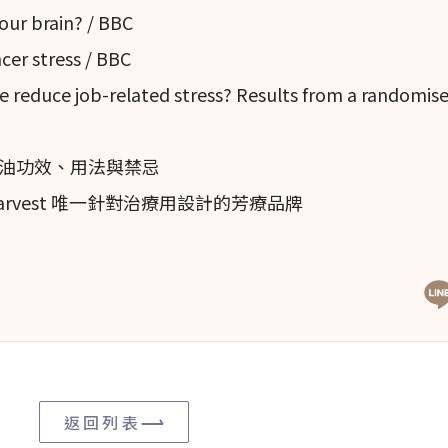
our brain? / BBC
er stress / BBC
reduce job-related stress? Results from a randomise
4
a）的歷史使用尚無記錄，但根據文獻，它已被用作防腐劑。
它的
其令人愉悅的香氣而經常用於香水中。
油功效、用法與禁忌
Harvest 唯一針對治療用設計的芳療品牌
a）精油有多種療效。它的主要用途包括緩解焦慮、抑鬱和失眠。
1
染等症狀。
其成分包括香豆素和單萜烯，這些成分對於
返回列表
水和化妝品中。它具有清新、果香的氣味，能夠增加產品