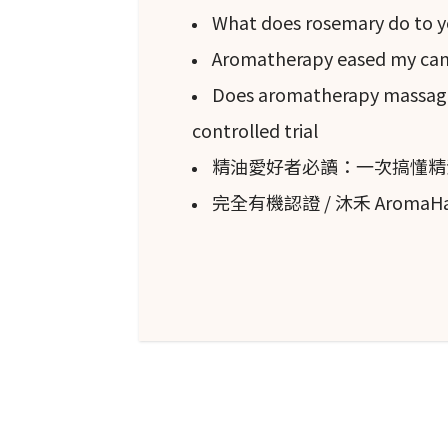
What does rosemary do to y
Aromatherapy eased my canc
歷史使用
Does aromatherapy massage 
佛手柑
（C. × bergami
controlled trial
精油也常用於化妝品中，並由於
精油愛好者必讀：一次搞懂精
完全有機認證 / 沐禾 Aroma
治療效益
佛手柑
（C. × bergami
用於治療胃部不適、皮膚病和感
焦慮和抑鬱有幫助。
佛手柑
精油
佛手柑
精油的主要用途是用於香