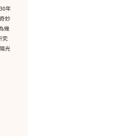
30年
奇妙
a和C.
，為幾
“身
研究
陽光
.）和
檸
這一
、土
 ×