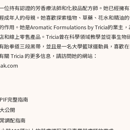
broziak是一位持有認證的芳香療法師和化妝品配方師。她已經擁有
料有時會讓人感到困惑，但一般而言，
佛手柑
的同義詞包括C.
輕成年人的母親。她喜歡探索植物、草藥、花水和精油的
urantium subsp. Bergamia、C. aurantium var. bergami
是Aromatic Formulations by Tricia的業主
rosa。Tisserand研究所有一份優秀的圖表，進一步探討了
佛手柑
的
和線上零售產品。Tricia曾在科學領域教學並從事生物
有跆拳道三段黑帶，並且是一名大學籃球運動員，喜歡在
兩種植物雜交而來。人們認為它是苦橙（C. aurantium L
 Tricia 的更多信息，請訪問她的網站：
rm. f.）的雜交，或者可能是後者的突變。也有人認為它是苦橙和青
iak.com
IF完整指南
專門在卡拉布里亞的雷焦迪卡拉布里亞省的羅托海沿岸地區栽培，
1
大公開
全球約90%的
佛手柑
（C. × bergamia）來自這個地區。
gamia）也在其他地區生長，如希臘、伊朗、科特迪瓦、阿根廷
常調配指南
1,2
哥、突尼斯、土耳其、法國南部和東南亞。
佛手柑
（C.