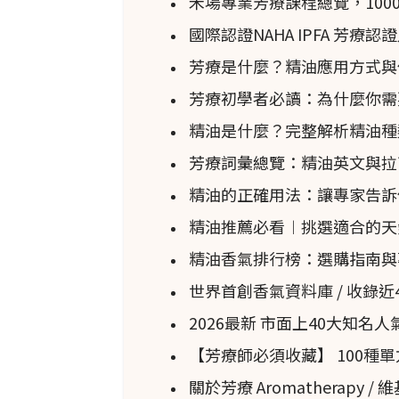
禾場專業芳療課程總覽，100
bergamia）類型被分為四組：常
國際認證NAHA IPFA 芳療
Piccola（矮生栽培品種）。常見
芳療是什麼？精油應用方式與
“Femminello”和“Fantastico
芳療初學者必讀：為什麼你需要上專
商業種植面積，但現已被Fanta
精油是什麼？完整解析精油種
芳療詞彙總覽：精油英文與拉
用途和療效
精油的正確用法：讓專家告訴
佛手柑
（C. × bergami
精油推薦必看︱挑選適合的天
灰褐色幹，帶有細長不均勻的枝
精油香氣排行榜：選購指南與
深綠色，下面較淺。它在北半球
世界首創香氣資料庫 / 收錄
在枝條的末端。其果實被描述為“
2026最新 市面上40大知
這些水果的外觀可能從看起來像
【芳療師必須收藏】 100種
的水果被壓碎以生產精油和果汁
關於芳療 Aromatherapy /
業，因其獨特的風味和香氣。通