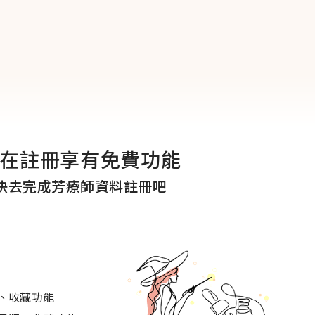
在註冊享有免費功能
快去完成芳療師資料註冊吧
gamia）是一種香味濃郁的綠色至黃色柑橘水果，大小和形狀類似
能從未在當地的果菜部遇到過它，即使您碰巧遇到了，您
它的香氣。
佛手柑
（Citrus × bergamia）在香水、化妝
爵茶和淑女茶。但不要將其與其名字相似的植物-野
佛手
、收藏功能
後者是
薄荷
科（Lami
AC
eae）的一員，具有柑橘的氣息。