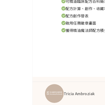
可精油臨床配方百科簡
味水果不會容忍混淆。您說意大
配方計算、創作、收藏
正確的位置，虛擬前往意大利、
配方創作發表
識。
啟用任務徽章畫面
獲得精油魔法師配方積
分類和起源
C. × bergamia屬於芸
學家安托萬·里索於1818年在
bergamia）的植物學和地理
和分類的文獻稀少且常常矛盾。
它可能是原產於意大利南部的卡
列斯群島、希臘或加那利群島，
Tricia Ambroziak
達卡拉布里亞，可能因此得名“
“
Bergamot
to”，可能來自意大利的