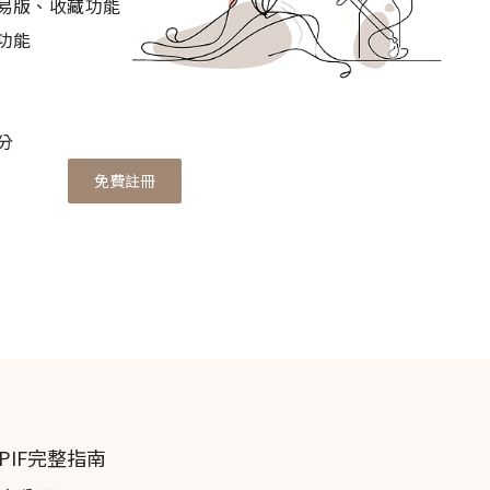
易版、收藏功能
功能
s N, Wright PF, Wynne PM, M
AC
rides TA.
分
免費註冊
科
茶樹
。以不同的溶劑萃取K. ericoides的葉子和嫩枝以
和lipid classes (生物鹼類除外)。
細胞毒素、抗氧化以及消炎等作用。對於化學測試下，我
的生物性反應較來自嫩枝的萃取物較好。來自葉子脂質的
IF完整指南
較強的抗菌性，抗腫瘤性以及消炎作用。