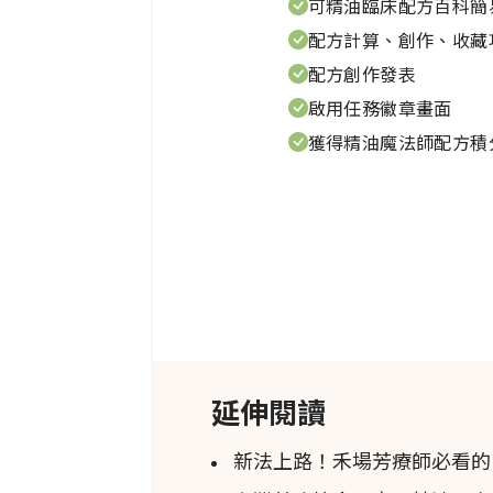
發表學者
可精油臨床配方百科簡
配方計算、創作、收藏
Wyatt RM, Hodges LD, Kalafati
配方創作發表
啟用任務徽章畫面
獲得精油魔法師配方積
研究摘要
Kunzea ericoides是一種桃金孃
terpene (包含精油) flavonoid 
接著審查它們的抗菌、抗腫瘤、
現生物性作用的差異。
延伸閱讀
大致上來說，來自葉子的萃取物
新法上路！禾場芳療師必看的P
物有較好了生物性作用，表現了