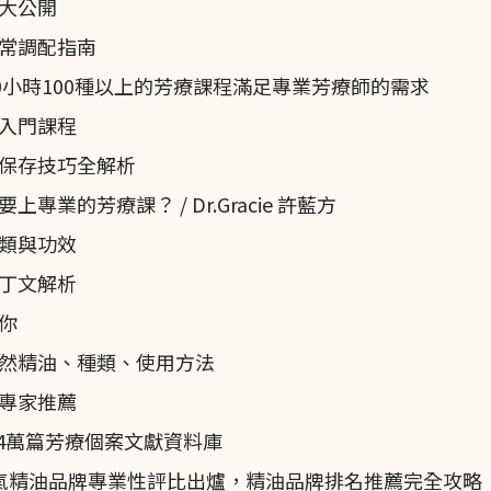
大公開
常調配指南
0小時100種以上的芳療課程滿足專業芳療師的需求
認證入門課程
層析質譜分析，顯示先前鑑定的植物化學，可能是造成生
保存技巧全解析
業的芳療課？ / Dr.Gracie 許藍方
類與功效
丁文解析
你
然精油、種類、使用方法
專家推薦
近4萬篇芳療個案文獻資料庫
名人氣精油品牌專業性評比出爐，精油品牌排名推薦完全攻略