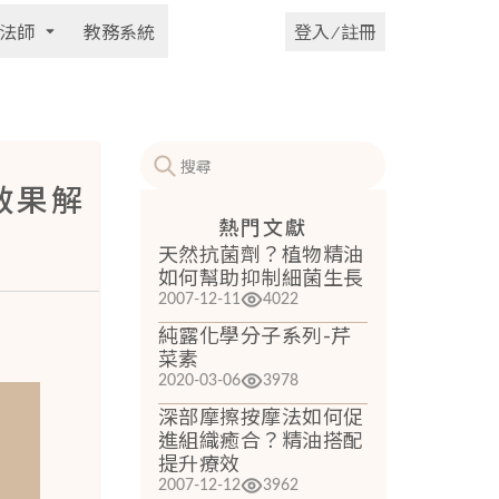
法師
教務系統
登入 ⁄ 註冊
化效果解
熱門文獻
天然抗菌劑？植物精油
如何幫助抑制細菌生長
2007-12-11
4022
純露化學分子系列-芹
菜素
2020-03-06
3978
深部摩擦按摩法如何促
進組織癒合？精油搭配
提升療效
2007-12-12
3962