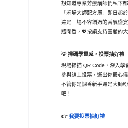
想知道專業芳療講師們私下都
「禾場大師配方展」即日起
於
這是一場不容錯過的香氣盛宴
體聞香，💖按讚支持喜愛的
💡 掃碼學靈感，投票抽好禮
現場掃描 QR Code，深
參與線上投票，選出你最心儀
不管你是調香新手還是大師粉
吧！
👉
我要投票抽好禮