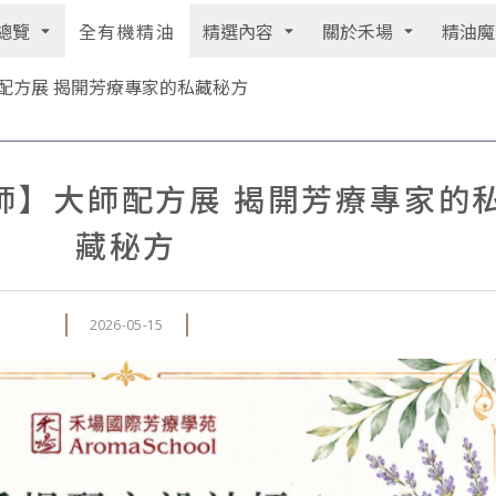
總覽
精選內容
關於禾場
精油魔
全有機精油
配方展 揭開芳療專家的私藏秘方
師】大師配方展 揭開芳療專家的
藏秘方
2026-05-15