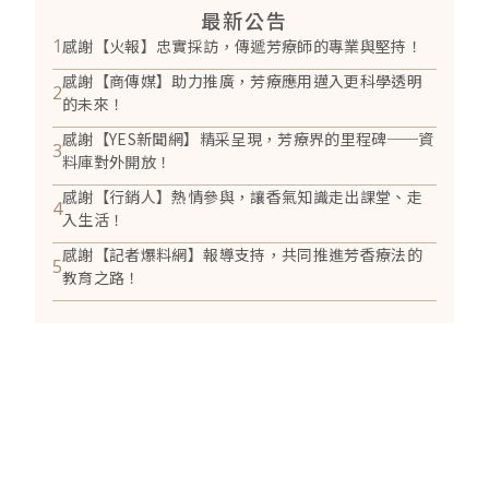
最新公告
1
感謝【火報】忠實採訪，傳遞芳療師的專業與堅持！
感謝【商傳媒】助力推廣，芳療應用邁入更科學透明
2
的未來！
感謝【YES新聞網】精采呈現，芳療界的里程碑──資
3
料庫對外開放！
感謝【行銷人】熱情參與，讓香氣知識走出課堂、走
4
入生活！
感謝【記者爆料網】報導支持，共同推進芳香療法的
5
教育之路！