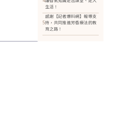
4
讓香氣知識走出課堂、走入
生活！
感謝【記者爆料網】報導支
5
持，共同推進芳香療法的教
育之路！