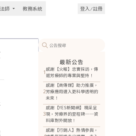
法師
教務系統
登入 ⁄ 註冊
使
最新公告
感謝【火報】忠實採訪，傳
1
遞芳療師的專業與堅持！
感謝【商傳媒】助力推廣，
2
芳療應用邁入更科學透明的
未來！
及
感謝【YES新聞網】精采呈
3
現，芳療界的里程碑──資
料庫對外開放！
感謝【行銷人】熱情參與，
程