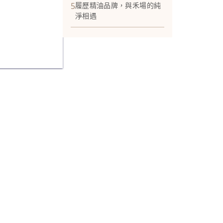
5
履歷精油品牌，與禾場的純
淨相遇