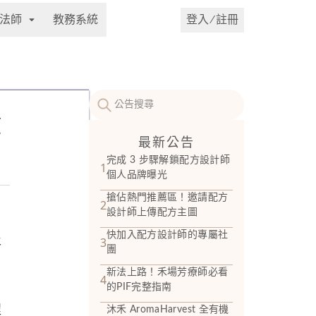
法師
教務系統
登入 ⁄ 註冊
使
最新公告
完成 3 步驟解鎖配方設計師
1
個人品牌曝光
搶佔熱門推薦區！邀請配方
2
設計師上傳配方主圖
快加入配方設計師的專屬社
及
3
團
新法上路！禾場芳療師必看
4
的PIF完整指南
程
沐禾 AromaHarvest 全有機