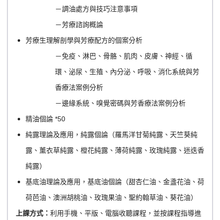
－調油處方與技巧注意事項
－芳療諮詢概論
芳療生理解剖學與芳療配方的個案分析
－免疫、淋巴、骨骼、肌肉、皮膚、神經、循
環、泌尿、生殖、內分泌、呼吸、消化系統與芳
香療法案例分析
－邊緣系統、嗅覺密碼與芳香療法案例分析
精油個論 *50
純露理論及應用，純露個論（羅馬洋甘菊純露、天竺葵純
露、薰衣草純露、橙花純露、薄荷純露、玫瑰純露、迷迭香
純露）
基底油理論及應用，基底油個論（甜杏仁油、金盞花油、荷
荷芭油、澳洲胡桃油、玫瑰果油、聖約翰草油、葵花油）
上課方式：
利用手機、平版、電腦收聽課程，並按課程指導進