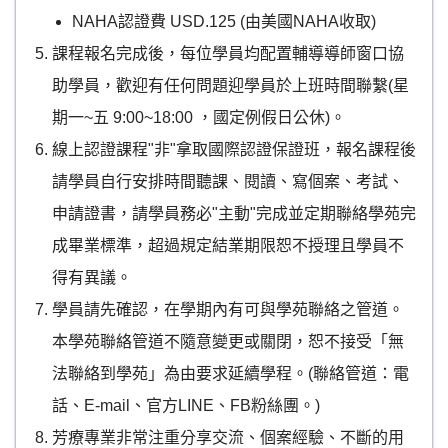
NAHA認證費 USD.125 (由美國NAHA收取)
課程報名完成後，每位學員均配置輔導導師窗口協
助學員，歡迎有任何問題迎學員於上班時間聯繫(星
期一~五 9:00~18:00 ，國定例假日公休)。
線上認證課程"非"拿取國際認證保證班，報名課程後
請學員自行安排時間聽課、閱讀、寫個案、考試、
申請證書，請學員務必"主動"完成並定期聯絡學苑完
成畢業標準，超過規定結業期限恕不授理且學員不
得有異議。
學員請先確認，在學期內有可與學苑聯絡之管道。
本學苑聯絡管道不隨意變更或關閉，恕不接受「無
法聯絡到學苑」為由要求延續學程。(聯絡管道：電
話、E-mail、官方LINE、FB粉絲團。)
芳療專業非常注重分享交流、個案經驗、不斷的用