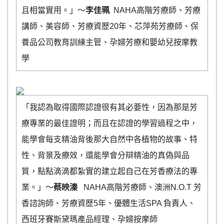
且相當實用。」～
李佳珮
NAHA高階芳療師、芳療
講師、美容師、芳療資歷20年、芯萍苑芳療師、保
養品公司教育訓練主管、孕婦芳療和嬰幼兒按摩教
學
「我認為取得國際認證很有其必要性，因為那是芳
療專業的最佳證明；而且在認證的學習過程之中，
能學會每支精油背後那大自然中各植物的故事、特
性、背景及療效，還能學會分辯精油的真偽與品
質，點點滴滴都紮實的建立起自己在芳香療法的專
業。」～
蔡映溱
NAHA高階芳療師、澳洲N.O.T 芳
香諮詢師、芳療資歷5年、優體生活SPA 負責人、
西班牙賽斯黛瑪產品經理、孕婦按摩師