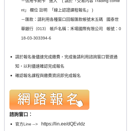
－信用卡刷卡
進入
( 請於「交易內容 Trading conte
nt」 欄位 註明 「線上認證課程報名」 )
－匯款：請利用各種窗口回報匯款帳號末五碼 國泰世
華銀行（013） 帳戶名稱：禾場國際有限公司 帳號：0
18-03-303394-6
請於報名後儘速完成繳費，完成後請利用諮詢窗口管道通
知，以利儘速確認完成報名
確認報名課程與繳費資訊即完成報名
諮詢窗口：
https://lin.ee/dQEvldz
官方Line -->