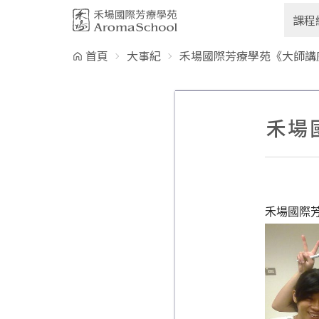
跳到主要內容
課程
首頁
大事紀
禾場國際芳療學苑《大師講
禾場
禾場國際