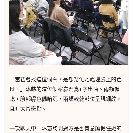
「當初會找這位個案，是想幫忙她處理臉上的色
斑。」沐慈的這位個案膚況為T字出油、兩頰偏
乾，臉部膚色偏暗沉，兩頰較乾部位呈現細紋，
且有大片斑點。
一次聊天中，沐慈詢問對方是否有意願擔任她的