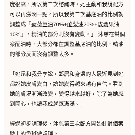
度很高，所以第二次諮詢時，她主動和我說配方
可以再滋潤一點。所以我第二次基底油的比例就
調整成『
荷荷芭油
70%+
酪梨油
20%+
玫瑰
果油
10%』，精油的部分則沒有變動。」 沐慈在幫個
案配油時，大部分都在調整基底油的比例，精油
的部分反而沒有調整太多。
「她還和我分享說，鄰居和身邊的人最近見到她
都說她皮膚變白，讓她變得越來越有自信。看到
她的膚況漸漸改變，變得越來越好，除了為她感
到開心，也讓我成就感滿滿。」
經過初步調理後，沐慈第三次配方開始針對個案
臉上的色斑做處理。