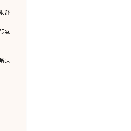
助舒
脹氣
解決