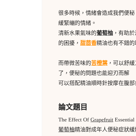
很多時候，情緒會造成我們便秘
緩緊繃的情緒。
清新水果氣味的
葡萄柚
，有助於
的困擾，
甜茴香
精油也有不錯的
而帶微苦味的
苦橙葉
，可以舒緩
了，便秘的問題也能迎刃而解
可以搭配精油順時針按摩在腹部
論文題目
The Effect Of
Grapefruit
Essential
葡萄柚
精油對成年人便秘症狀緩