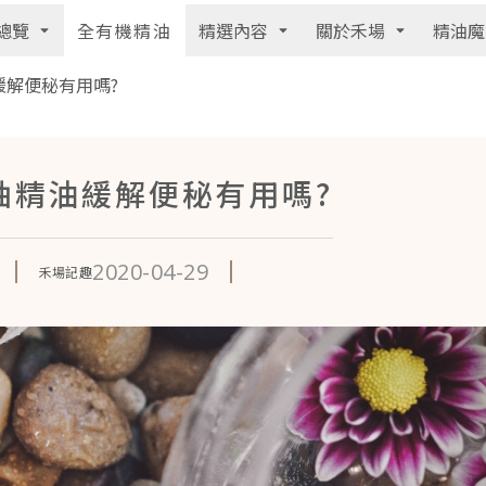
總覽
精選內容
關於禾場
精油魔
全有機精油
緩解便秘有用嗎?
柚精油緩解便秘有用嗎?
2020-04-29
禾場記趣