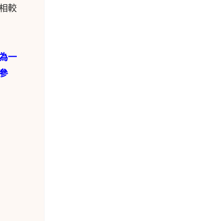
相較
為一
參