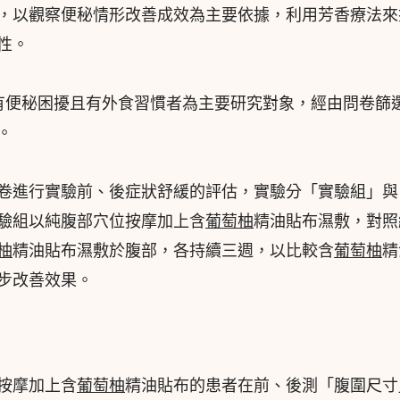
，以觀察便秘情形改善成效為主要依據，利用芳香療法來
性。
具有便秘困擾且有外食習慣者為主要研究對象，經由問卷篩
。
卷進行實驗前、後症狀舒緩的評估，實驗分「實驗組」與
實驗組以純腹部穴位按摩加上含
葡萄柚
精油貼布濕敷，對照
柚
精油貼布濕敷於腹部，各持續三週，以比較含
葡萄柚
精
步改善效果。
按摩加上含
葡萄柚
精油貼布的患者在前、後測「腹圍尺寸