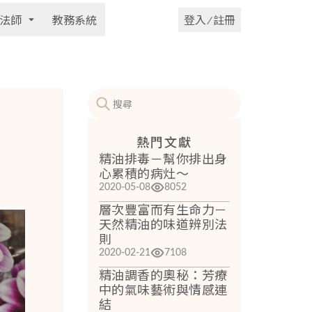
法師
教務系統
登入 ⁄ 註冊
熱門文獻
精油排毒－幫你排出身
心累積的病灶～
2020-05-08
8052
層次豐富而有生命力－
天然精油的味道辨別法
則
2020-02-21
7108
精油調香的奧秘：芳療
中的氣味藝術與情感連
結