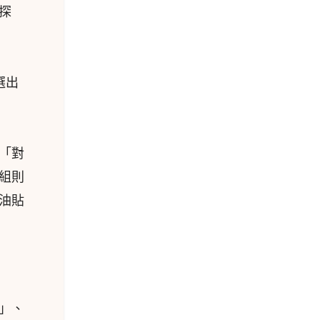
探
選出
「對
組則
油貼
」、