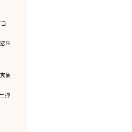
下自
型態來
糞便
生理