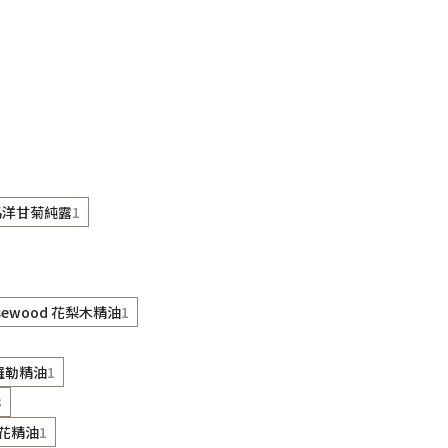
 羅馬洋甘菊純露
1
sewood 花梨木精油
1
香醇羅勒精油
1
3
久花精油
1