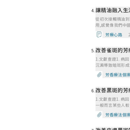
狀,但如果嚴重的
讓精油融入生
是因為看到朋友用
燭,乳香每天擦有
從初次接觸精油到理解精油的療效 已經用精油20年的我,以
裡面做防曬,皮膚
用,感覺像我們中
可以幫忙舒壓,讓
精油比西醫療癒的
上回家,小孩子洗
芳療心路
藥罐子。同樣在育
覺。目前也會用精
下症狀,但如果嚴
用的注意事項與進
改善雀斑的芳
子的健康,是因為
現皮膚過敏,生理
車禍用蠟燭,乳香
高會讓皮膚過敏。
1.文獻查證1.
在保養品裡面做防
在每次被蚊子咬後
沉澱導致暗斑形成
油的味道可以幫忙
當下,我調油給他
常為 1-2公釐
是每天晚上回家,
芳香療法個
緩鎮痛。後來每次
斑）顏色較深，日
擴香睡覺。目前也
深入了解,不應該
臉部、雙手及前臂，
精油使用中的注意
國際芳療學苑有線
改善黑斑的芳
化型色素還原為淡
繼續用,如果有呈
身心靈狀況都事半
臉、營養皮膚之護
配方,或者濃度過
1.文獻查證1. 
是關鍵 l 防曬
精油做成膏讓孩子
一般而言某些人較
l 別再硬擠痘痘、粉
膏用完了,在急的
種人就較會產生黑
芳香療法個
的背部,才幫他舒
較嚴重，這是正常
有興趣,應該好好
黑斑。肝斑的產生
朋友介紹知道禾場
停用藥物，黑斑會