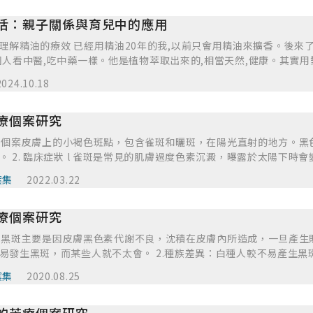
話還是會就醫。精油的親身體驗與效果當初我決定用精油來調整自己的心
活：親子關係與育兒中的應用
精油的效果。記得自已臉部從小就很多雀斑,但又不敢找醫美處理,我
淡斑效果。所以我就想親身體驗試試看,半年後我的雀斑的確減少,也懂
前只會用精油來擴香。後來了解精油的來源,處理方法,效
陸陸續續的改善。讓我更加相信精油的效用。我都跟朋友說精油不一定
國人看中醫,吃中藥一樣。他是植物萃取出來的,相當天然,健康。其實用
緊張的心情可以緩和,相對症狀就會減輕。因為工作加育兒,常常讓我筋
慢。我個人不喜歡吃西藥,因為每次吃完西藥的副作用都會造成另外一
完澡幫他們按摩,然後擴香給他們,看到他們安穩入睡,是有多麼的成就感
2024.10.18
兒方面,知道有更好的方法,也不會讓小孩子一直吃藥,如果不是太嚴重
油做很多手作,把精油加到生活裡面,可以加深親子關係,同時也不用把
重的話還是會就醫精油的效果與日常生活中的應用當初我決定用精油來
一步學習用精油不能過量,不能急,每次擦完精油先觀察自己身體反應,
療個案研究
看到朋友用精油的效果。記得自已臉部從小就很多雀斑,但又不敢找醫美
和心靈不舒服的反應,我們可以改一下配方,因為我們身體也不是接受每
每天擦有淡斑效果。所以我就想親身體驗試試看,半年後我的雀斑的確減
我的小朋友有過敏體質,被蚊子咬後會紅腫,後來我用薰衣草,薄荷,檸
 病因 個案皮膚上的小褐色斑點，包含雀斑和曬斑，在陽光直射的地方。
曬,皮膚陸陸續續的改善。讓我更加相信精油的效用。我都跟朋友說精
塗抹,通常用兩到三次後,蚊子叮咬的地方不再癢也不會紅腫。但有一次
。 2. 臨床症狀 l 雀斑是常見的肌膚過度色素沉澱，曝露於太陽下時
舒壓,讓緊張的心情可以緩和,相對症狀就會減輕。因為工作加育兒,常
擦,結果因為濃度太高,讓他整個背部出紅疹又痛又癢,我立馬用基底油稀
，顏色則為紅色至淺棕色。雀斑通常會出現在白皙肌膚與／或紅髮人士身上
小孩子洗完澡幫他們按摩,然後擴香給他們,看到他們安穩入睡,是有多麼
案集
2022.03.22
都提醒自己用精油不能急。其實我一直都很想上芳療證照課,因為覺得
曬斑通常比雀斑更大，而且形狀更明顯。日曬斑最常出現在50歲後且
會用精油做很多手作,把精油加到生活裡面,可以加深親子關係,同時也
只聽旁邊的朋友敘述或者有什麼狀況可以自已調油處理,不需要一直問
經常也會和皮膚的光照傷害有相關。 3. 治療方式 l 全年防曬 l 內
事項與進一步學習的決定用精油不能過量,不能急,每次擦完精油先觀察
上課,可以邊上班,育兒同時上課。同時有醫療背景的我,覺得加上自然
療個案研究
色的還原型色素，從而抑制黑色素的形成。 l 防止毛孔阻塞，隨時保
現皮膚過敏,生理和心靈不舒服的反應,我們可以改一下配方,因為我們
功倍!
理工作，達到整體增白、減斑效果 4. 照護措施 l 色素細胞對高
高會讓皮膚過敏。 我的小朋友有過敏體質,被蚊子咬後會紅腫,後來我用
病因 黑斑主要是因皮膚黑色素代謝不良，沈積在皮膚內所造成，一旦產生
很重要，檢查是否有涵蓋物理性防曬、化學性防曬 l 檢查保養品中，是
在每次被蚊子咬後塗抹,通常用兩到三次後,蚊子叮咬的地方不再癢也
易發生黑斑，而某些人就不太會。 2.種族差異：白種人較不易產生黑
刺，若再以不正確的方式擠壓，可能會留下痘斑2.芳療措施3.芳療評值4.個案回
當下,我調油給他擦,結果因為濃度太高,讓他整個背部出紅疹又痛又癢,
斑。 3.內分泌的因素：女性在月經週期前、懷孕期間、身體比較疲倦
用油時的感覺： 個案對芳療師之建議與感想： 請參考音效檔
案集
2020.08.25
緩鎮痛。後來每次都提醒自己用精油不能急。其實我一直都很想上芳療
的生理現象。尤其是動情激素，所以女性較會產生黑斑，而服用避孕
深入了解,不應該只聽旁邊的朋友敘述或者有什麼狀況可以自已調油處理
，還是與內分泌、日光曝曬及化妝品為誘因。有人會因懷孕或服用藥
國際芳療學苑有線上課,可以邊上班,育兒同時上課。同時有醫療背景的
消失或改善。 4.陽光的影響：常曝曬陽光的人較會發生黑斑，尤其是