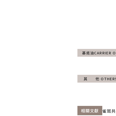
基底油CARRIER O
其 他 OTHER
相關文獻
雀斑
共