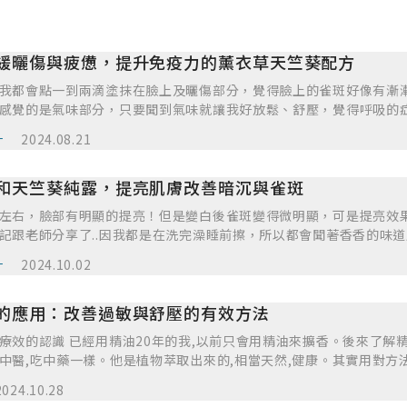
緩曬傷與疲憊，提升免疫力的薰衣草天竺葵配方
我都會點一到兩滴塗抹在臉上及曬傷部分，覺得臉上的雀斑好像有漸
感覺的是氣味部分，只要聞到氣味就讓我好放鬆、舒壓，覺得呼吸的
也會點三四滴到空氣清淨機中，讓香味充滿整個房間，沒想到也一起
計
2024.08.21
和天竺葵純露，提亮肌膚改善暗沉與雀斑
左右，臉部有明顯的提亮！但是變白後雀斑變得微明顯，可是提亮效
記跟老師分享了..因我都是在洗完澡睡前擦，所以都會聞著香香的味
點繼續使用改善臉部肌膚！
計
2024.10.02
的應用：改善過敏與舒壓的有效方法
療效的認識 已經用精油20年的我,以前只會用精油來擴香。後來了解精
中醫,吃中藥一樣。他是植物萃取出來的,相當天然,健康。其實用對方
我個人不喜歡吃西藥,因為每次吃完西藥的副作用都會造成另外一個問
2024.10.28
面,知道有更好的方法,也不會讓小孩子一直吃藥,如果不是太嚴重,會