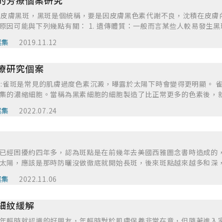
的芳療個案研究
身心靈狀況都事半功倍!
。而要預防或減緩炎症後色素沈著也需要防曬，所以除斑時最重要的是「
. 病因 皮膚黑斑，黑斑是個統稱，要是因皮膚黑色素代謝不良，沈積在皮
較常見的黑斑包括肝斑、雀斑、曬斑以及炎症後色素沈著現象，此外
原因可能與下列幾點有關： 1. 遺傳體質：一般而言某些人較易發生
女性也相當常見。 (1)最常見的黑斑，好發在育齡婦女，是在臉上淡
都沒有任何斑點，但有些人二十歲有雀斑，三十歲長肝斑，臉上幾乎
側臉頰，也可能分布在額頭、上唇及下巴等部位，因為分布的部位及
案集
2019.11.12
質也很重要。 2. 種族差異：白種人較不易產生黑斑而膚色較黑之黃
斑常在懷孕前後發生，又叫做「孕斑」或「妊娠斑」。很多人常認為
泌的因素：女性在月經週期前、懷孕期間、身體比較疲倦或睡眠不足時，
人的稱法，若患者去檢查肝功能，往往會發現肝很正常。 (2)「雀斑」(f
療研究個案
是動情激素，所以女性較會產生黑斑，而服用避孕藥或懷孕者較高比率會
已出現，它他是一種細小的黑斑，像是芝麻大小或米粒大小褐黑色的
人，長期過度的紫外線照射，較會發生黑斑，尤其是肝斑、雀斑及曬
光照射後，雀斑數目會增加，顏色會加深，平時應避免陽光過度照射
. 病因:雀斑是常見的肌膚過度色素沉澱，曝露於太陽下時會變得更明顯。
緩炎症後色素沈著也需要防曬，所以除斑時最重要的是「防曬」。 5.
陽光有關，所以有著雀斑的人常有冬天改善但夏天卻易惡化的情形。
集的濃縮細胞。當稱為黑素細胞的細胞製造了比正常更多的色素後，
分解代謝。 6. 長期曝露於太熱環境長期曝露於太熱環境，會使黑色素細
防曬，很容易復發。 (3)「曬斑」(solar lentigines)，顧名
紫外線的傷害－當過度刺激時，就會促成細胞製造更多黑色素，導致出
，產生過多的黑色素。 II. 臨床症狀 造成黑色素增加的原因不同，臨床表現也有
案集
2022.07.24
位，如顏面、手臂、胸前、上背或小腿部位，在臉部通常較大而且明
比其他區域更容易出現雀斑，但我們知道，雀斑是顯示肌膚對太陽敏
黑斑」包括雀斑、肝斑、曬斑、老人斑及顴骨斑。 1. 「肝斑」（Mel
出現。外觀上是境界分明的黑褐色斑點，病灶形狀可以像芝麻或錢幣大
，因此您也更有理由喜愛自己的雀斑肌膚。 雀斑與曬太陽間的關係很
是在臉上棕色至黑灰色網狀或片狀的黑斑，主要發生在兩側臉頰。也
起出現，因此有人認為曬斑是老人斑的早期變化，都是陽光所引起的皮
暗指雀斑的形成是和遺傳有關。雀斑會對陽光產生反應，意謂著在帶
布的部位及形狀很像蝴蝶，因此又稱「蝴蝶斑」。而肝斑常在懷孕前
起而特別乾燥。曬斑和老人斑以雷射治療效果顯著，但是因為年齡及曝曬
或讓雀斑變得明顯。 事實上，曝露於UVB紫外線（在夏天，UVB紫外
人常認為因為肝不好才長黑斑，就叫肝斑，其實是因為其顏色像是煮
已經困擾約四年多，認為斑點是在前幾年去美國西雅圖念書時造成的
postinflammatory hyperpigmentation)，也是很常
存在）會啟動黑素細胞，增加黑色素生成，進而讓雀斑變得顏色更深、
能，往往會發現肝很正常，產生的原因有三：一是賀爾蒙變化，譬如
太陽，應該是那時防曬沒做徹底就開始長斑，後來斑點越來越多和深，一
著。這是由於表皮受傷發炎後，角質細胞所含的黑色素會掉落至表皮
繁曬傷與遺傳 。 2. 臨床症狀 雀斑是堆積在肌膚表皮（外）層的黑色素。雀
法代謝掉黑色素；三是紫外線的影響。很多人常認為肝斑是因為肝不
覺得價格太貴就沒再繼續，現在都是靠保養品和防曬來預防。 後來有
色素沈著可發生在皮膚受傷（如手術、雷射、外傷）或是皮膚病變（
1-2公釐，顏色則為紅色至淺棕色。雀斑通常會出現在白皙肌膚與／或
案集
2022.11.06
豬肝，所以名為肝斑。肝斑是屬於表皮性黑色素增生，因範圍廣泛且容易
我就以美白淡斑為出發點，基本上都是選擇有美白功效的精油，例如
）之後，一般而言膚色較黑的人，比較容易發生此種色素沈著現象，
現並在青春期時增加。不過，雀斑經常會隨著年紀增長而局部消失。 雀
個百里酚百里香，因為查閱資料說這款精油超強抗氧化能力，可能有
素沈著的發生。塗抹一些退斑藥物並且避免日曬來可以加速色素淡化。 
、鼻子與額頭，而且可能會出現在手臂、脖子與肩膀。黑色素密集分
鼻頭、上額等部位。在日光照射後，雀斑數目會增加，顏色會加深，
細紋緩解
搭配了羅馬洋甘菊，然後整體濃度 1.5%不敢太高，此外我還選擇用
cus)是種長在顴骨部位棕色至藍黑色的斑點，好發於育齡後的婦女。在東
。 曝曬到太陽後，雀斑顏色會變得更明顯，而在未曝曬於太陽下時雀
個人體質有關外也與曝曬陽光有關，所以有著雀斑的人常有冬天改善
油看效果會不會比較好，因為玫瑰果油氧化速度很快，我只調了 10m
者可能逐年蔓延至額。 3. 治療方式 治療黑斑需要多管齊下，除了藥
（又稱為曬斑或棕斑）顏色較深，而且無論是否有曝曬到太陽，都會
年輕時就認識的好朋友，年輕時對於肌膚保養非常在意，但隨著進入