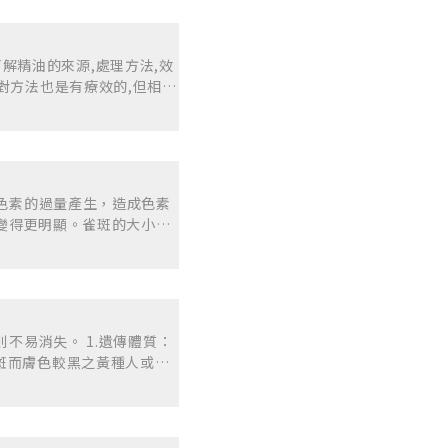
靈,身體及小孩子的健康,
朋友分享她家人出車禍用蠟
得怎麼去用精油加在保養品
有效,但因為天然精油的味道
對方法也是有療效的,但相對
疲力盡,我最期待就是每天晚
個問題,不知不覺自己會變成
!自已也習慣按摩,擴香睡
,會讓小孩子先用精油舒緩一
整天的壓力帶回家。精油使
調整自己的心靈,身體及小孩
有改善可以繼續用,如果有呈
處理,我朋友分享她家人出
一種精油的配方,或者濃度過
少,也懂得怎麼去用精油加
檬加藍愛菊精油做成膏讓孩子
黑色素的過量產生，造成色素
油不一定有效,但因為天然精
因為我的膏用完了,在急的
會變得更明顯。雀斑的大小通
常讓我筋疲力盡,我最期待就
釋塗抹在他的背部,才幫他舒
 l 日曬斑（又稱為曬斑或棕
的成就感!自已也習慣按摩,
居然對精油有興趣,應該好好
長期曝曬到太陽的皮膚，如
不用把整天的壓力帶回家。
朋友。經過朋友介紹知道禾場
服維生素C、E能夠使深色的氧
自己身體反應,有改善可以
芳療法,處理小孩子及自己的
持毛孔暢通，實施按摩、敷
身體也不是接受每一種精油的
溫敏感！減少過多的高溫刺激
薰衣草,薄荷,檸檬加藍愛菊
則不易消失。 1.遺傳體質：
否添加具「抗氧化」的保養成分
不會紅腫。但有一次因為我的
斑而膚色較黑之黃種人或黑
饋 個案用油狀況
我立馬用基底油稀釋塗抹在他
或睡眠不足時，黑斑都會比
證照課,因為覺得居然對精油
藥或懷孕者較高比率會發生
,不需要一直問朋友。經過
物產生肝斑，但在懷孕後或
我,覺得加上自然芳療法,處
肝斑、雀斑及曬斑常在一陣