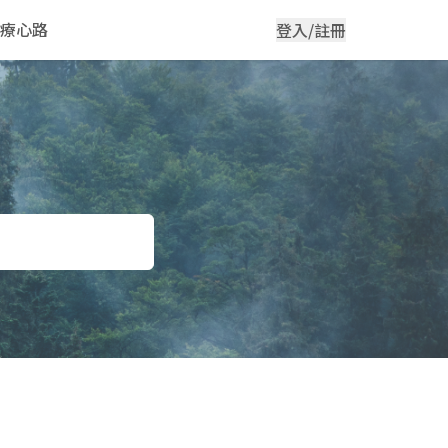
療心路
登入/註冊