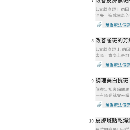
改善皮膚黑斑
理小孩子及自己的
曝曬後發生或加劇
1.文獻查證 I
斑的種類 一般
消失，造成黑斑的
的顴骨母斑在東方
些人極其一生臉龐
斑，主要發生在兩
芳香療法個
天環境外，先天體
「蝴蝶斑」。而肝
斑。 3. 內分
肝斑，其實這是日本
改善雀斑的芳
的生理現象。尤其
早，可能兒童期就
響：常曝曬陽光的
上額等部位。在日
1.文獻查證 1
劇。而要預防或減
質有關外也與曝曬
太陽，實際上是群
堆積，黑色素不易
果很好，但是不注意
保護皮膚防止太陽
長痘痘或濕疹，都會刺激黑色素細胞
芳香療法個
陽是容易曬到的部
何某些皮膚區域會
許多差別。常見的「
常在三、四十歲才
光曝曬的自然保護
好發在育齡婦女，
(脂漏性角化)一
調理美白抗斑
期才會出現，這也
巴等部位，因為分
通常會有角質化隆
會誘發出現雀斑，
「妊娠斑」。很多
個案告知斑點問題
「發炎後色素沈著」(
而紫外線是全年都
若患者去檢查肝功
一有陽光就會去曬
傷後留下的色素沈
臉部雀斑通常與兩個決定因素有關：頻
化的現象，沒有辦
秒雷射治療，因為
現象。臨床上這種
斑的大小通常為 
芳香療法個
其顏色像是煮熟的
和曬斑，所以這次
炎或其他特殊病變
在 2-3歲時出
（Freckles） 發生的年齡較早，可能兒童期就已出現，是一種細小的黑斑，像是芝麻大小或米粒大小褐黑色的斑
其中我特別選了一
荷爾蒙也會加重色
肌膚部位，如臉頰
點，常長在兩頰、
皮膚斑點乾燥
怕太刺激，我就又
zygomati
片肌膚，例如臉部
雀斑的發生除了與
對皮膚很好的基底
淺有別而已；嚴重
相較之下，日曬斑
這位個案是自己從