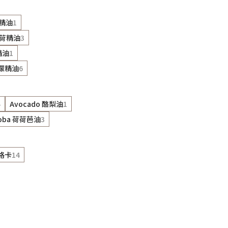
利精油
1
歐薄荷精油
3
精油
1
檸檬精油
6
4
Avocado 酪梨油
1
joba 荷荷芭油
3
人格卡
14