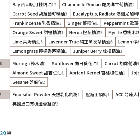
Bay 西印度月桂精油
12
Chamomile Roman 羅馬洋甘菊精油
2
Carrot Seed 胡蘿蔔籽精油
3
Eucalyptus, Radiata 澳洲尤加
Frankincense 乳香精油
3
Ginger 薑精油
1
Peppermint 
Orange Sweet 甜橙精油
1
Neroli 橙花精油
3
Myrtle 香桃木
Lime 萊姆精油
5
Lavender True 純正薰衣草精油
6
Lemon 
Lemongrass 檸檬香茅精油
1
Juniper Berry 杜松精油
1
IL
Moringa 辣木油
1
Sunflower 向日葵花油
1
Carrot 胡蘿蔔油
Almond Sweet 甜杏仁油
1
Apricot Kernel 杏桃核仁油
1
Jo
Sesame 芝麻油
2
S
Emulsifier Powder 天然乳化劑粉
1
壓縮面膜錠
1
ACC 芳療
英國進口有機蘆薈凝膠
2
20
筆