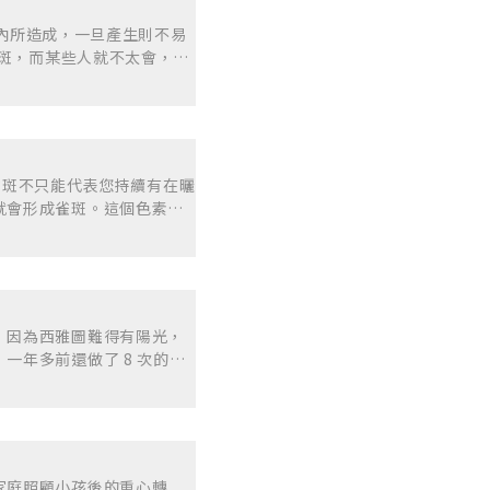
防曬」。 2.臨床症狀 黑
膚內所造成，一旦產生則不易
屬於真皮內黑色素細胞增生
黑斑，而某些人就不太會，有
棕色至黑灰色網狀或片狀的黑
沒有正常的地方，這除了後
形狀很像蝴蝶，因此又稱
種人或黑種人就較會產生黑
因為肝不好才長黑斑，就叫
黑斑都會比較嚴重，這是正常
reckles) 發生的年齡較
發生黑斑。 4. 陽光的影
斑點，常長在兩頰、鼻頭、
斑常在一陣曝曬後發生或加
。雀斑的發生除了與個人體
 雀斑不只能代表您持續有在曬
 皮膚的老化：使角質層異常
用色素斑雷射治療雀斑的效
就會形成雀斑。這個色素能
胞活躍。 7. 皮膚發炎：如
思義是曬太陽引起的，常發生在太
現雀斑。 目前尚不清楚為
顯。。是成年人的斑點，通
感度的指標，而且是防止陽
asma） 最常見的黑斑，
小。曬斑常常和"老人斑"
複雜。 雀斑通常是在幼兒時
可能分布在額頭、上唇及下
膚老化現象。老人斑、壽斑
有遺傳預先傾向性的皮膚上
後發生，又叫做「孕斑」或
的關係，容易復發。 (4)
線會比UVA紫外線更強烈，
熟的豬肝，所以名為肝斑，
，因為西雅圖難得有陽光，
見的一種表淺性黑斑，是皮膚發炎受
更明顯可見。 因此，出現
懷孕後肝斑會加深；二是老
年多前還做了 8 次的皮
與真皮交界處，而引起這種
好才長出來的，其實是因為
去看醫生，醫生認為是肝斑
如青春痘、蚊蟲叮咬、皮膚
紅髮人士身上，而且多數會
再發。 2. 「雀斑」
永久花、檀香、胡蘿蔔籽，
此外陽光的曝曬及服用女性
斑較容易出現在接觸到陽光的
美白的功效，但因為酚類又
(5)顴骨母斑(Nevus
布會導致雀斑倍增而覆蓋整
平時應避免陽光過度照射。
了辣木油、玫瑰果油等抗氧化
方女性其發生率不低，只是深
斑就會褪色，甚至是消失。
但夏天卻易惡化的情形。一
l 要個案快速用完，避免油
物、雷射及防曬之外，避免使
維持原樣。此外，日曬斑通
家庭照顧小孩後的重心轉