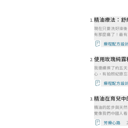
精油療法：舒
現在只要洗好澡後
有那麼痛了！最有
不止塗抹在身上，
療程配方設
使用玫瑰純露
我連續擦了約五天
心，有拍照紀錄忘
服，之後會多調一
療程配方設
精油在育兒中
精油的起步與天然
覺像我們中國人看
比西醫療癒的慢。
芳療心路
子。同樣在育兒方