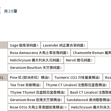
斑
共
20
筆
Sage 鼠尾草純露
4
Lavender 純正薰衣草純露
1
Rosa damascena 大馬士革玫瑰純露
6
Chamomile Roman
Helichrysum 義大利永久花純露
2
Neroli 橙花純露
1
Geranium Bourbon 天竺葵純露
1
IL
Pine 松 (歐洲赤松）精油
6
Turmeric CO2 爪哇薑黃精油
1
Ro
Tea Tree 茶樹精油
1
Thyme CT Linalool 沈香醇百里香精油
1
Thyme Thymol 百里酚百里香精油
1
Basil CT Linalool 沈
Geranium Rose 玫瑰天竺葵精油
3
Sandalwood 澳洲檀香精油
Rose Otto 大馬士革奧圖玫瑰精油
10
Helichrysum 義大利永