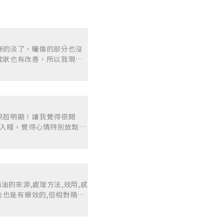
漸的淡了，曬傷的部分也沒
症狀也有改善，所以我現在
改善了家人的睡眠狀況！
果超明顯！讓我覺得很開
道入睡，覺得心情特別放鬆舒
油的來源,處理方法,效用,感
法也是有療效的,但相對精油
題,不知不覺自己會變成藥罐
讓小孩子先用精油舒緩一下症