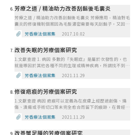
個禮拜內均可癒合，但深層的組織卻需要數月至半年時間才
以減少身體發炎的情形。 因為是傷口癒合後才開始進行按
芳療之道 / 精油助力改善刮鬍後毛囊炎
能恢復到正常組織強度，若未妥善照顧，在開完刀後的半年
摩的使用，除了常見的永久花、乳香、沒藥，也想嘗試看看
內，傷口都有可能會長大、變寬，甚至裂開。 由於東方人
其他精油對於皮膚的恢復是否能有效果，而兩支按摩油都加
芳療之道 / 精油助力改善刮鬍後毛囊炎 芳療應用 - 精油對毛
較易有蟹足腫體質，開刀後的疤若未妥善照顧，也可能在拆
入德國薰衣草是希望減少個案搔癢的情況，讓其能安心工
囊炎的修復機制個案因為毛髮濃密需要每天刮鬍子，又因刮
完線後持續長大，形成蟹足腫。 3. 治療方式 預防治療: 其中
作，另外個案的植物因素，個案的壓力也比較大，常常要面
鬍子的方式不正確，所以時常導致肌膚毛囊炎，為此深受其
一個方式是按摩，其對於肥厚性或是較硬的疤痕可以讓其軟
芳香療法個案集
2017.10.02
臨長官的質疑，除工作外，個案的家庭與伴侶也容易為其帶
擾。於是我決定幫助他解決這個煩惱，根據能夠改善毛囊炎
化，但不可能讓疤痕完全不見。另外針對手術後所生的縫合
來壓力，選擇較多帶有花香調的精油是希望個案能從中獲得
配方的精油，我決定使用：羅馬洋甘菊+天竺葵，的純露安
傷口，患者在疤痕生成前可以利用美容膠帶、除疤凝膠等，
建立起自信的能量，能對於不公平甚至是不合理的情形擁有
改善失眠的芳療個案研究
撫肌膚敏感狀況和舒緩臉部微血管破裂作為初步使用、在配
預防疤痕的生長。 類固醇與雷射: 若疤痕已經產生，治療則
勇敢表達的勇氣，讓個案在生活中擁有更多的自我肯定，較
合永久花與薰衣草精油的乳液做搭配來改善前期狀況。 因
通常需要看時期，原則上在傷口疤痕重塑的前一個月左右，
1.文獻查證 1. 病因 多數的『失眠症』是屬於次發性的，也
淡的花香也會讓個案在使用時比較沒有壓力，願意在家中或
永久花和薰衣草都有重建受損肌、消炎、促進細胞再生的作
血管生成較多，可以先至醫院局部注射類固醇及雷射。 廣
就是導因於其他各種不同的生理或精神疾病，所謂找不到病
工作場域使用。但對於個案來說，或許芳療的照護方式是非
用，前面兩周肌膚的紅腫得到不錯的改善。原本刮鬍處有長
義來說疤痕便是一種發炎的狀態，因其血管新生很多，而類
因的『原發性失眠症』比率約在 10%以下。美國精神醫學
常忙碌的生活所難以做到的，這或許也可能形成個案的另一
了一些大膿胞的痘痘也得到改善，後面兩次我把薰衣草換成
芳香療法個案集
2021.11.29
固醇最主要就是抗發炎，故局部注射類固醇可以抑制血管增
會 DSM-IV對睡眠障礙之定義: ⑴ 連續睡眠障礙時間長逹 1
種壓力。因此，如何拿捏使用的次數，與生活的平衡是值得
澳洲尤加利增強抗菌的功能，效果也一如我的預期，完成了
生，也就較不會有發紅、搔癢的情形，疤痕也會慢慢趨向成
個月以上 ⑵ 睡眠障礙程度足以造成主觀的疲累.生活事件
深思的一個議題。
四周的療程。個案的肌膚狀況已經與一開始明顯不同，變得
熟而不會紅腫。 雷射原理相似，他可以使血管萎縮，讓疤
修復疤痕的芳療個案研究
(考試.升遷等).環境因素(旅行時差) 若是慢性失眠，原因就
更加健康，毛囊炎的狀況改善、也較不會冒痘痘，這樣的結
痕不會一直有增生的情況。而雷射有很多種類，疤痕最常用
必須去探討，例如：身體疾病本身及因為病痛所引發的擔
果對於個案和我都是非常樂見也欣慰的。 文獻查證 病因 毛
1.文獻查證 病因 疤痕可以定義為在皮膚上經歷過創傷、燒
的是染料雷射，對付微血管新生。另外，飛梭雷射等利用點
心、焦慮、憂鬱等，均容易導致失眠症。心臟病患者、癌症
囊炎就是毛囊發炎的疾病，最常見的毛囊炎，是由細菌感染
傷、潰瘍或手術切口等未完全愈合而留下的痕跡，在曾經正
狀雷射方式則適合將凹凸不平的凹疤變得平滑。 手術: 也就
患者、氣喘病、胃潰瘍、慢性腎病、內分泌疾病、關節炎、
所致，其次是真菌(黴菌)感染。顧名思義，「毛囊炎」就是
常的、健康的皮膚上形成了纖維結締組織。是皮膚和其他組
是疤痕重修，將原本長不好的疤痕組織切除，重新用細針做
神經科疾病(帕金森氏症)及過度肥胖症等，均易引發失眠
芳香療法個案集
2021.11.29
毛囊的發炎反應，好發於前胸、後背、肩膀、頸部、四肢以
織的創傷後修復過程的結果。因此，疤痕是自然癒合過程的
好的縫合。較建議用於肥厚性疤痕。 放射治療及冷凍治療:
症。此外，食物如咖啡因(茶葉、咖啡、可可等)，或是含有
及大腿內側鼠蹊部的部位，而皮脂腺豐富的頭皮也常因頭皮
一部分。除了非常輕微的傷口外，因為意外事故、疾病或手
通常用到這些就是比較嚴重的情況，亦是常見的蟹足腫治療
安非他命類的提神藥物、減肥藥物等，還有酒精類都會造成
毛囊發炎，而容易發生頭皮毛囊炎。一般所謂的「痘痘」、
改善蟹足腫的芳療個案研究
術後的每一個傷口，都會導致一定程度上的疤痕。 而疤痕
方式。冷凍治療是將液態氮點在疤上讓組織壞死脫落，缺點