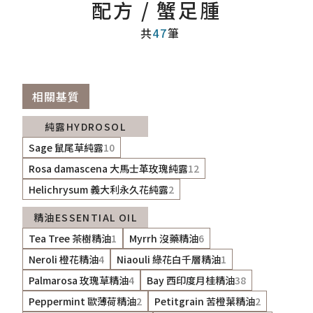
配方 / 蟹足腫
共
47
筆
相關基質
純露HYDROSOL
Sage 鼠尾草純露
10
Rosa damascena 大馬士革玫瑰純露
12
Helichrysum 義大利永久花純露
2
精油ESSENTIAL OIL
Tea Tree 茶樹精油
1
Myrrh 沒藥精油
6
Neroli 橙花精油
4
Niaouli 綠花白千層精油
1
Palmarosa 玫瑰草精油
4
Bay 西印度月桂精油
38
Peppermint 歐薄荷精油
2
Petitgrain 苦橙葉精油
2