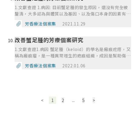
失眠；而某些感冒藥、消炎藥、高血壓藥物、治療過動兒的
青春痘、痤瘡，也是一種毛囊發炎的疾病，是由痤瘡桿菌引
組織都是由一樣的蛋白質（膠原蛋白）所取代，但纖維組合
是治療時會感受到明顯的疼痛，也比較適用於小面積的疤
藥物等都會引起失眠問題。有些患者的失眠和精神疾病有
1.文獻查證 1.病因: 目前蟹足腫的發生原因，還沒有完全被
發的毛囊炎。毛囊炎的成因，與體質、季節、環境、生活習
方式是不同的，有些疤痕是平整的，有些疤痕會隆起凸出。
痕，色素脫落後可能會變得白，但也可能重新長回來。 真
關，例如焦慮症、憂鬱症、躁鬱症、精神分裂症、藥癮與酒
釐清，大多認為與體質以及基因、以及傷口本身的因素有
慣等因素都有關聯。 除了細菌或真菌(黴菌)會造成毛囊炎，
正常的一般皮膚傷口會在一至兩星期內癒合，其後的疤痕可
皮注射: 打玻尿酸及膠原蛋白來補充組織，適合凹疤的治
癮、人格疾患等 2. 臨床症狀 ① 入睡困難 ② 維持睡眠困難:
關。蟹足腫是一種疤痕組織，一般皮膚受傷後，身體會啟動
皰疹病毒也可能造成毛囊炎，但較為罕見，這種毛囊炎稱為
能會出現紅腫和硬化的現象，但大部份會在半年至一年內消
芳香療法個案集
2021.11.29
療。 4. 照護措施 剛拆完線的傷口尚有縫線留下的微小傷
淺眠.易被聲響.光線而覺醒 ③ 過早覺醒 3. 治療方式 一般可
修復反應，健康的皮膚，生長速度會比疤痕形成的快，在修
「皰疹性毛囊炎」(herpetic folliculitis或herpetic
退，留下暗暗的痕跡，病者在這期間須耐心等待傷口完成正
口，請【一天內勿碰水，若不慎碰水，儘速清潔之】，一天
分述為 ⑴.環境治療:即睡眠衛生原則--少睡白天、勿睡前飽
復時期，纖維母細胞會增生，形成許多組織(包含膠原蛋
sycosis)，第一型與第二型單純皰疹病毒(HSV)與水痘帶狀
常的復原過程。更要留意的是新的疤痕最好在初期的數個月
之後即可碰水，且不再需要塗抹傷口藥膏。 拆線後可開始
食、勿睡前飲酒 ⑵ 藥物治療: 能夠不用藥就儘量不用藥，用
改善蟹足腫的芳療個案研究
白)，進而修補傷口，而蟹足腫是修復傷口的纖維母細胞過
皰疹病毒(VZV)都可能造成皰疹性毛囊炎。 例如悶熱潮濕的
盡量避免曬太陽，及做好防曬的準備如塗上防曬膏及貼上膠
貼美容膠帶〈矽膠片或塗抹疤痕凝膠亦可〉，待黏性減弱脫
藥時建立正確的認知，藥物治療不等於服用安眠藥，而且針
度增生造成，所以原本的疤痕可能變得更大，外觀如同一節
氣候與環境、容易流汗的體質，都可能造成毛囊發炎。某些
布等，可避免新疤痕因太陽光的刺激而泛紅及產生色素沉
1.文獻查證1.病因 蟹足腫（keloid）的學名是瘢痕疙瘩，又
落時再換貼新的。【美容膠帶請至醫療器材或藥局購買】
對失眠的病症和原因，給予處理 (身體疾病、精神疾病) ⑶
一節的蟹腳般，雖然一般來說，不會感到嚴重疼痛，但外觀
人為了美容的動機，在皮膚上塗擦厚重的保養品、化妝品或
著。 疤痕經過半年至一年的觀察後，明顯的疤痕可諮詢整
稱為瘢痕瘤，是一種異常增生的疤痕組織，成因是幫助傷口
為了傷口的癒合良好，請至少貼三個月，貼半年則更佳。
行為治療:失眠者容易對外在環境的刺激產生制約反應，無
上為患者帶來許多困擾。故對於蟹足腫體質的人來說，任何
防曬乳，或是穿著過於貼身或不透氣的衣物，都會導致皮膚
形外科醫生的意見，考慮接受改善疤痕的治療。令疤痕難看
癒合的纖維母細胞過度增生，令疤痕不斷向四周蔓延，超出
活動 手術同側肢體避免提重物或劇烈運動。 傷口位於關節
法放鬆自己，導致失眠。透過放鬆技巧訓練，生理回饋訓練
只要傷害到真皮層的狀況，蟹足腫都是有可能發生的。 2.臨
芳香療法個案集
2022.01.06
無法維持通風涼爽的「微環境」，造成細菌或真菌(黴菌)等
的原因可以是疤痕的泛紅、色素沉著、凹凸坑洞、肥厚、增
原本受傷範圍，形成蟹爪般的凸出疤痕。蟹足腫大多數患者
處，如：手腕、手肘、膝蓋…應減少劇烈活動，以避免牽扯
等，學習放鬆全身的肌肉，控制自己的呼吸、心跳等，來減
床症狀: 除了外觀上的表現，疤痕可能會有痛、癢、紅的症
微生物滋生繁殖，進而產生毛囊炎。 臨床症狀 1.鬚部假性
生或瘢瘤演變。瘢瘤疤痕是在皮膚受損後形成，最常見於耳
與體質有關，加上傷口處理不佳而形成，通常出現在外傷發
縫線，以致傷口裂開。 手術後飲食 適量補充富含蛋白質食
輕焦慮，紓解緊張。 4. 照護措施 ⑴ 維持規則作息，每日按
狀，每一個人症狀不同，由於疤痕多是缺乏彈 性的組織，
毛囊炎(pseudofolliculitis barbae)：由於毛髮倒插造
部、背部、胸前和肩膊等位置，除了穿耳孔之外，痤瘡、卡
生後數週或數月甚至更久，雖然蟹足腫絕大部分是良性，卻
物，可以幫助傷口癒合。如：雞蛋、乳品類、瘦肉類等…。
時入睡及起床。 ⑵ 不要強迫自己入睡，若躺在床上超過卅
所以如果疤痕在關節處生成，甚至會影響日常的活動。 3.治
成，與刮鬍子有關，常見於男性。2.疤痕性毛囊炎/蟹足腫
介苗注射、被蟲咬或其他外傷都有可能造成瘢瘤。 疤痕增
會為患者帶來很多困擾。蟹足腫比一般的疤痕肥厚且超過原
每天適量攝取富含維他命C的水果，如：芭樂、柑橘類水果
分鐘仍睡不著，就起床做些溫和的活動，直到想睡再上床。
療方式 冷凍治療: 以超低溫的液態氮使蟹足腫裡的微血管凍
性毛囊炎(folliculitis keloidalis)：好發於捲髮男性的後頸
生的病人導因於身體的纖維細胞過於活躍，傷口癒合期間，
來傷口的大小，如螃蟹版伸出長長的腳不斷往外長大，且病
等，都可以促進傷口癒合。 避免抽菸、飲酒及飲用含咖啡
⑶ 嚴格限制在床上的時間，白天不要碰床，晚上想睡才上
死、使患部萎縮，但此治療方式相對疼痛， 也因此可能影
部，又稱為「頸部蟹足腫性痤瘡」(acne keloidalis
大量製造膠原，使疤痕不斷生長，肥厚凸起及泛紅，我們稱
患常常會伴隨著搔癢和疼痛的不適感。蟹足腫常見於亞洲人
<
1
2
...
5
>
因的飲品，並且避免攝取刺激性的食物，會影響傷口癒合。
床睡覺；避免把床或臥房做為看電視、打電話等場所。 ⑷
響纖維母細胞和膠原蛋白的合成機制，對部分患者來說也可
nuchae)或「蟹足腫性痤瘡」(acne keloidalis)。3.禿髮性
之為增生性疤痕。增生性疤痕不會擴散，仍然維持於疤痕的
和黑人，造成的原因和家庭遺傳，體質和外傷有關，好發於
避免太冷、太熱食物的食物。 2、芳療措施 1/3 濃度3% 名
維持舒適睡眠環境，如適當室溫、燈光、減少噪音及舒適床
能發生色素缺失的情狀。 類固醇注射: 於病灶內注射類固
毛囊炎(folliculitis decalvans)：好發於頭皮，由於有多根
位置，而且於約九個月內便停止增生及穩定下來。如果疤痕
皮膚張力較大的部位，如上臂，肩膀，前胸後背。 2.臨床症
稱 劑量 選用理由 (Co)金盞花油 5ml 含類胡蘿蔔素、生物
墊。 ⑸ 晚餐後避免咖啡、茶、可樂、酒及吸菸。 ⑹ 避免夜
醇，效果顯著，但較適合小範圍傷口，以避免注射大量類固
毛幹會由同一個毛囊長出，又稱為「簇狀毛囊炎」(tufted
於九個月後仍未穩定而繼續增生，並擴散至附近範圍，發展
狀 蟹足腫的症狀因人而異，通常包括痕癢、繃緊、痛楚
類黃酮，礦物質磷和維生素C等。 能保護皮膚、抗微生物、
間頻尿，晚餐後少喝水及飲料。 ⑺ 睡前適量小點心有助睡
醇造 成其他風險。部分患者有出現色素沉積、水泡、皮膚
folliculitis)，此病會使毛囊在發生水腫、化膿現象後，產
成像蟹爪、蝴蝶和硬粒狀的腫瘤，期間腫塊會紅腫、麻痺或
等。尤其在夏天、進行戶外活動或洗澡時，當皮膚受環境刺
降低發炎及舒緩輕微的皮膚紅腫狀況，能加速傷口癒合及防
眠，但不宜吃太飽。 ⑻ 每日規律運動，睡前宜做溫和及放
萎縮導致形成凹疤的可能。 切除手術: 通常在其他治療方式
生疤痕反應，導致疤痕性落髮(cicatricial alopecia)。4.嗜
癢，這些腫塊便稱為「蟹足腫」。因體質的差異性，東方人
激，令血管膨漲，症狀會更為明顯。如蟹足腫生長在關節部
止感染等。 (Eo)真正薰衣草 1d 抗菌、消炎、淡化疤痕，幫
鬆身心的活動，如泡熱水澡、肌肉鬆弛及呼吸運動，切忌睡
無效時執行，並且搭配冷凍治療、放射治療、或類固醇注射