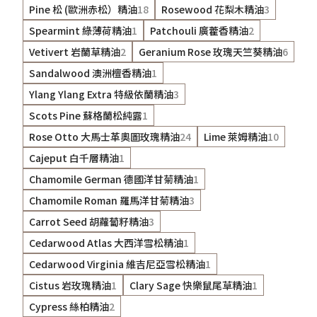
Pine 松 (歐洲赤松）精油
18
Rosewood 花梨木精油
3
Spearmint 綠薄荷精油
1
Patchouli 廣藿香精油
2
Vetivert 岩蘭草精油
2
Geranium Rose 玫瑰天竺葵精油
6
Sandalwood 澳洲檀香精油
1
Ylang Ylang Extra 特級依蘭精油
3
Scots Pine 蘇格蘭松純露
1
Rose Otto 大馬士革奧圖玫瑰精油
24
Lime 萊姆精油
10
Cajeput 白千層精油
1
Chamomile German 德國洋甘菊精油
1
Chamomile Roman 羅馬洋甘菊精油
3
Carrot Seed 胡蘿蔔籽精油
3
Cedarwood Atlas 大西洋雪松精油
1
Cedarwood Virginia 維吉尼亞雪松精油
1
Cistus 岩玫瑰精油
1
Clary Sage 快樂鼠尾草精油
1
Cypress 絲柏精油
2