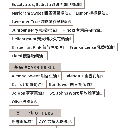
Eucalyptus, Radiata 澳洲尤加利精油
2
Marjoram Sweet 甜馬鬱蘭精油
2
Lemon 檸檬精油
2
Lavender True 純正薰衣草精油
8
Juniper Berry 杜松精油
1
Hinoki 台灣扁柏精油
1
Helichrysum 義大利永久花精油
4
Grapefruit Pink 葡萄柚精油
1
Frankincense 乳香精油
7
Elemi 欖香脂精油
1
基底油CARRIER OIL
Almond Sweet 甜杏仁油
3
Calendula 金盞花油
6
Carrot 胡蘿蔔油
4
Sunflower 向日葵花油
2
Jojoba 荷荷芭油
3
St. Johns Wort 聖約翰草油
1
Olive 橄欖油
3
其 他 OTHERS
壓縮面膜錠
1
ACC 芳療人格卡
43