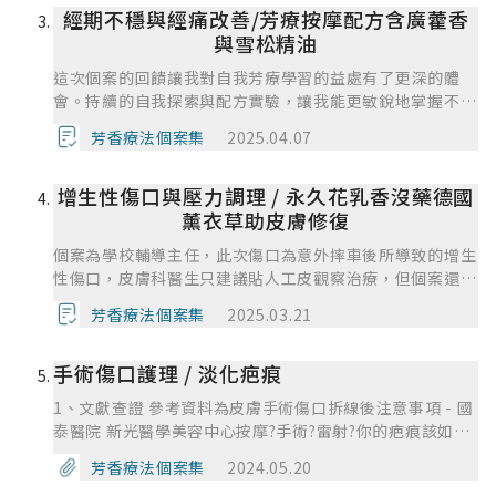
人！課程結束沒多久，我有天上班發現手指頭開始起一粒粒
經期不穩與經痛改善/芳療按摩配方含廣藿香
的西米露，我查了一下可能是汗皰疹，就回家自己調凝膠加
與雪松精油
純露，一周後就消了，這給了我很大的信心，身邊的人也開
始告訴我他們都有汗皰疹濕疹的經驗，其中還有人在用完一
這次個案的回饋讓我對自我芳療學習的益處有了更深的體
罐後還問能不能配第二罐，因為很有效不會再癢到睡不著
會。持續的自我探索與配方實驗，讓我能更敏銳地掌握不同
了。家人應用與持續創作：配方成為禮物另外我先生有很嚴
精油的特性及其協同作用，像這次調整快樂鼠尾草和天竺葵
芳香療法個案集
2025.04.07
重的蟹足腫，在老師的配方指導下我已經調了兩種不同的配
調節/穩定經血程度、台灣扁柏帶來的新氣息與舒壓效果，
方給先生使用，他說那是他用過最有效的乳液，以往那種脹
都是從過往學習與實踐中累積的知識。 然而，在個案諮詢
痛癢的感覺會在乳液下去後獲得瞬間的緩解，持續的效果也
增生性傷口與壓力調理 / 永久花乳香沒藥德國
中，我發現自己有時會過於依賴既有經驗，而忽略個體差
很好，比他所有擦過的東西都還好，雖然我覺得他很誇大，
異。雖然能快速給予初步建議，但也因為週期長會有所局
薰衣草助皮膚修復
但我會繼續觀察蟹足腫的情況，或許在高階可以做個案追蹤
限。優點是能將自我療癒的經驗轉化為同理心，更能理解個
個案為學校輔導主任，此次傷口為意外摔車後所導致的增生
了。期間我也配了促循環的乳液給中風一年半的阿嬤使用，
案的需求與感受。 為了精進自己，我需要更虛心傾聽個案
性傷口，皮膚科醫生只建議貼人工皮觀察治療，但個案還是
她長期坐輪椅，腿部水腫嚴重，她直誇乳液很好用，吸收快
的細微反饋，並持續鑽研更深入的芳療知識，特別是在不同
會受到皮膚搔癢及擔心傷口變成蟹足腫，因為是傷在手肘
不黏膩又真的可以消水腫。課程結束到現在快三個月了，我
生理狀況下的精油應用。針對蟹足腫問題，未來需要更多研
芳香療法個案集
2025.03.21
處，在使用電腦時，總是會擔心壓迫或影響到傷口。而且個
大概已經DIY了超過10種配方，每次都像發現新大陸一樣，
究，可能找到更具針對性的輔助配方。
案長期有到中醫看診，中醫對個案的診斷是，火氣非常大，
真的很開心能透過芳療去照顧身邊的人呢!
手術傷口護理 / 淡化疤痕
身體裡面幾乎沒有任何津液或濕氣，這會造成個案容易發炎
的體質，而因為壓力的關係，個案的飲食及生活習慣未必能
1、文獻查證 參考資料為皮膚手術傷口拆線後注意事項 - 國
有良好的調整，一天大約2杯共1200cc的飲料，中餐容易省
泰醫院 新光醫學美容中心按摩?手術?雷射?你的疤痕該如何
略不吃，晚餐也比較重油重鹹，常常熬夜，一天通常睡不到
消除? 宏恩綜合醫院衛教單張外科手術後照護注意事項 1. 病
6小時，身體容易發炎的狀態也會影響皮膚修復的情況與搔
芳香療法個案集
2024.05.20
因 因手術造成的傷口 2. 臨床症狀 雖然表面的傷口一般在兩
癢的情形，如果可以還是會希望能調整到比較穩定的作息，