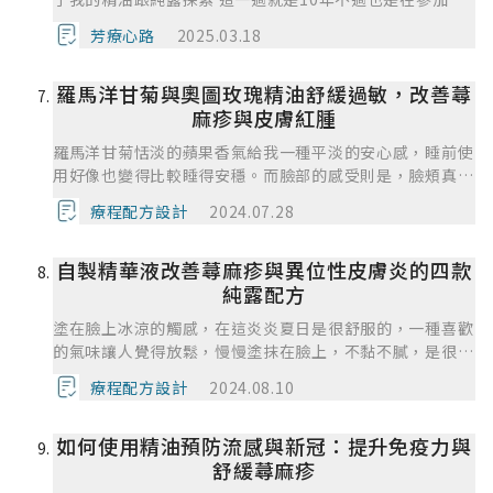
味，擦完藥膏後皮膚會油油卡卡的，不會是滑順的。使用精
DISC精油人格課程之後才得以下定決心想要系統性地學習
油後的晚上，非常好入眠，但這個想睡的「時機」是正確
芳療心路
2025.03.18
芳療DISC精油人格課程帶來的系統學習上完第一堂課發現
的，不像服用抗組織胺，讓我白天時想睡；這瓶精油是讓我
原來我的芳療知識不是不足 而是非常混雜、沒有系統畢竟
在用的當下感到放鬆但不嗜睡，然後晚上才會開始感覺身體
羅馬洋甘菊與奧圖玫瑰精油舒緩過敏，改善蕁
芳療相關的知識非常龐雜東撿一點 西撿一點地學好像有學
很想好好關機修復，一闔眼就深深睡著了。
到又沒有學到甚麼老師的授課幫助我用合乎邏輯的聯想串聯
麻疹與皮膚紅腫
起來 將不同屬性的精油特性結合起來譬如說 果皮屬性 除了
羅馬洋甘菊恬淡的蘋果香氣給我一種平淡的安心感，睡前使
讓你開心 對於腸胃很有幫助花類精油 讓你美、夫妻感情好
用好像也變得比較睡得安穩。而臉部的感受則是，臉頰真的
等等一切頓時變得容易聯想、理解、記憶覺得有點後悔 早
有感覺到保濕的作用，早上睡醒後的出油狀況也稍有改善。
知道早點報名上課不就好了第一堂課 我們就用了10-20幾片
療程配方設計
2024.07.28
的試香卡一開始不是很了解其中奧秘是在玩了各種試香的排
列組合之後才漸漸了解這其中的真義芳療在生活中的應用與
自製精華液改善蕁麻疹與異位性皮膚炎的四款
身心調適自從開始了重新擁抱芳療我會在上班時利用擴香石
純露配方
放鬆以及做深度呼吸也會在身體或是心情不好時點一下精油
讓自己可以與自然的精華結合暫時放下一切做自己
塗在臉上冰涼的觸感，在這炎炎夏日是很舒服的，一種喜歡
的氣味讓人覺得放鬆，慢慢塗抹在臉上，不黏不膩，是很好
吸收的，因為自己的皮膚並不好，蕁麻疹、異位性皮膚炎、
療程配方設計
2024.08.10
脂漏性皮膚炎都有過，每時期隨體質的變化而不同呀!最近
天氣溼熱，在鼻翼眉間也有脫屑的狀況，拿精華液早晚擦，
如何使用精油預防流感與新冠：提升免疫力與
大約第2天，鼻翼因脫屑的狀況有點疼痛，有改善，第3天
脫屑狀態也收斂一些，是有看到效果的。如果可以繼續用這
舒緩蕁麻疹
天然的菁華液持續使用就能改善，真的好過每次都要塗藥或