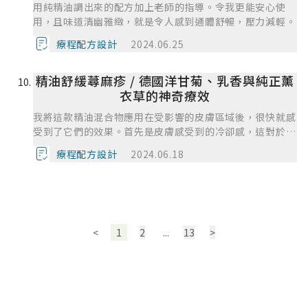
用純精油調出來的配方加上老師的指導。令我更能安心使
吃藥來的好。
用，且味道清幽雅緻，就是令人感到通體舒暢，壓力減輕。
療程配方設計
2024.06.25
精油舒緩蕁麻疹 / 德國洋甘菊、乳香與純正薰
衣草的神奇療效
我將這款精油混合物應用在受影響的皮膚區域後，很快就感
受到了它們的效果。首先是皮膚感受到的冷卻感，這對於緩
解蕁麻疹引發的癢感十分有幫助。隨著時間的推移，精油的
療程配方設計
2024.06.18
香氣逐漸在周圍瀰漫開來，讓整個空間充滿了平靜和安寧。
在心靈層面上，德國洋甘菊的溫和甜香讓我感到放鬆和舒
緩，幫助我釋放焦慮和壓力。乳香的穩定和深邃香氣則讓我
感受到一種安定感，仿佛有一層保護罩守護著我。而純正薰
衣草的清新與平靜感讓我感到內心深處的寧靜和安寧。 總
的來說，這款混合精油不僅在物理上舒緩了我的蕁麻疹問
<
1
2
...
13
>
題，也在心理上帶來了諸多好處。每次使用後，我都感受到
自己得到了身心的療癒和修復，讓我更加珍惜精油所帶來的
自然療法的力量。這次的經驗也使我更加深入地了解到，精
油不僅僅是一種香氛產品，更是一種能夠深入到身心靈層面
的綜合療法，帶給我們全面的健康與平衡。