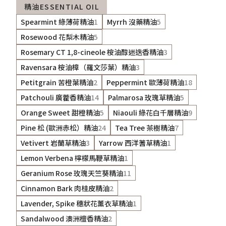
精油ESSENTIAL OIL
Spearmint 綠薄荷精油
1
Myrrh 沒藥精油
5
Rosewood 花梨木精油
5
Rosemary CT 1,8-cineole 桉油醇迷迭香精油
3
Ravensara 桉油樟（羅文莎葉）精油
3
Petitgrain 苦橙葉精油
2
Peppermint 歐薄荷精油
18
Patchouli 廣藿香精油
14
Palmarosa 玫瑰草精油
5
Orange Sweet 甜橙精油
5
Niaouli 綠花白千層精油
9
Pine 松 (歐洲赤松）精油
24
Tea Tree 茶樹精油
7
Vetivert 岩蘭草精油
3
Yarrow 西洋蓍草精油
1
Lemon Verbena 檸檬馬鞭草精油
1
Geranium Rose 玫瑰天竺葵精油
11
Cinnamon Bark 肉桂皮精油
2
Lavender, Spike 穗狀花薰衣草精油
1
Sandalwood 澳洲檀香精油
2