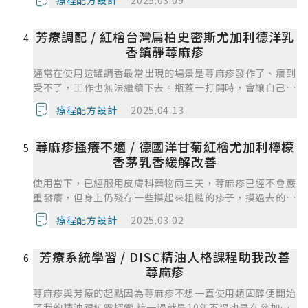
療程配方設計
2025.03.09
禾場與高階109班的同行夥伴很感謝當初的自己選擇了"禾
呵護妳"的訊息傳送過來那種不適 很快就被接收下來至於胸
得出較為平衡的選擇。
場芳療學院"來做為開啟芳療世界的敲門磚，我們這一期高
悶 除了是目前工作有關 還有就是自己把自己搞到很忙通常
階109班是個很歡樂與和諧的班級，大家彼此交流精油配方
芳療調配 / 紅檜台灣扁柏史密斯尤加利德洋乳
在塗了胸口後 再進行個一兩個回合的深呼吸告訴自己 緩下
與使用心得，這是很難得可貴的一群朋友，很幸運的認識禾
來、緩下來 呼吸會變得比較順暢心情也會覺得比較平適至
香鎮靜蕁麻疹
場老師與同學，未來大家再一起往芳療路上前進。
於左肩肌腱拉傷 應該是跟一天到晚討抱抱的大寶寶有關這
通常在使用這罐調香最常出現的場景是蕁麻疹發作了、癢到
個配方在肌肉方面似乎有點弱不過我也在這次的精油抓周中
受不了，工作也無法繼續下去。瓶蓋一打開時，會讓自己習
更加認識自己其中的一面對我來說 認識自己 以及可以好好
慣性地深聞一下精油，然後再開始將精油塗抹在蕁麻疹發作
地接住自己 是一個重要的課題我也在這幾次的調油中發現
療程配方設計
2025.04.13
的地方。擦了之後，蕁麻疹很快地鎮靜下來、連帶著因為工
原來那些稠稠黏黏 有點臭臭的精油只需要跟對的夥伴調和
作壓力而影響產生的皮膚癢跟過度呼吸也跟著緩和下來。原
就可以產生出意想不到的香味與作用也能好好安撫自己受傷
蕁麻疹搔癢不適 / 德國洋甘菊紅檜尤加利檸檬
本以為是不是只要是精油都可以讓皮膚受到保護，所以蕁麻
的身心
疹就緩和下來了，試過幾次另外一罐調和的精油才發現並不
香茅乳香緩解改善
是。皮膚鎮靜下來、呼吸也緩和之後，整個人也較平靜了下
使用當下，已經服用皮膚科藥物兩三天，蕁麻疹已經不會嚴
來，然後就可以繼續好好工作。
重發癢，但身上仍殘存一些摸起來粗糙的疹子，摸過去的時
候還會有一點點搔癢感。我將這瓶精油塗抹在病灶處，用指
療程配方設計
2025.03.02
腹加點力道去按摩塗開，我感覺精油的質地比較像嬰兒油，
滑滑水水的很好推，不像乳液或乳霜。按摩大約1分鐘就差
芳療系統學習 / DISC精油人格課程助我改善
不多吸收了，不用擔心被衣服擦掉，塗抹過程會一直飄來樹
林草木的清新味道，幾個小時後都還聞得到，甚至發現不到
蕁麻疹
半天，皮膚摸起來就很滑順！這跟皮膚藥膏很不同，藥膏通
蕁麻疹與芳療的起點因為蕁麻疹不想一直使用類固醇便開始
常比較偏固態，沒辦法用來按摩，當然也沒有令人放鬆的氣
了我的精油跟純露探索 這一過就是10年不過也是在參加了