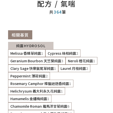
配方 / 氣喘
共
364
筆
相關基質
純露HYDROSOL
Melissa 香蜂草純露
1
Cypress 絲柏純露
2
Geranium Bourbon 天竺葵純露
3
Neroli 橙花純露
1
Clary Sage 快樂鼠尾草純露
1
Laurel 月桂純露
2
Peppermint 薄荷純露
2
Rosemary Camphor 樟腦迷迭香純露
1
Helichrysum 義大利永久花純露
1
Hamamelis 金縷梅純露
1
Chamomile Roman 羅馬洋甘菊純露
6