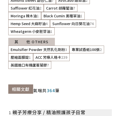
Almond Sweet 甜杏仁油
7
Avocado 酪梨油
2
Safflower 紅花油
2
Carrot 胡蘿蔔油
7
Moringa 辣木油
1
Black Cumin 黑種草油
1
Hemp Seed 大麻籽油
4
Sunflower 向日葵花油
74
Wheatgerm 小麥胚芽油
1
其 他 OTHERS
Emulsifier Powder 天然乳化劑粉
3
專業試香紙100張
2
壓縮面膜錠
1
ACC 芳療人格卡
239
英國進口有機蘆薈凝膠
7
相關文獻
氣喘
共
364
筆
親子芳療分享 / 精油照護孩子日常