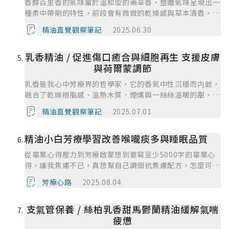
山步道，周圍滿是碩壯的樹木，土壤的氣味伴隨在步行的過
香醇百里香的氣味屬於溫和型的藥草香，整體氣味呈現出一
慢回歸到比較正常皮膚的狀態。系統學習：與禾場結緣的芳
癒，彷彿大地又重新賜予我新的生命和靈魂，也因此開啓了
程，有種放鬆愜意的感受。 抓周用油氣味層次與能量轉換
種柔中帶剛的特性，前段會有微微的乾燥感與草本清香，中
療旅程發現精油的好以後，我希望透過更有架構的方式學習
我想探索精油的渴望。上海轉折：玫瑰與尤加利陪我安定不
感受相較於黑雲杉精油，甜羅勒與胡蘿蔔籽精油單聞不怎麼
段則出現一股淡淡的溫甜與木質調和感，尾韻乾淨收束，氣
芳療相關的知識，也因此和禾場國際芳療學院結下緣分。我
久之後，我的人生起了很大的變化—從台北室內設計師轉換
精油直覺觀察筆記
2025.06.30
討喜，難以形容這兩種氣味的組成。奇妙的是，12滴黑雲
味不會黏膩、也不濃重。嗅吸後鼻腔有明顯擴張感，肺部感
先報名線上入門認證視訊課程，裡面的講師經驗豐富，論述
成到上海幫爸爸開餐廳，這樣的轉變對我來說是如此的惶恐
杉精油、1滴甜羅勒精油與1滴胡蘿蔔籽融合一起，是我能
覺被拉開、舒展，尤其在早上剛起床或天氣寒涼時使用，整
有條理又生動，讓我收穫滿滿。視訊課程提供了上課時間的
和焦慮，而上海的空氣對我來說是非常陌生且混濁，為了撫
夠接受的味道！多嗅聞幾次，便覺得這股味道有股熟悉感，
乳香精油 / 促進傷口癒合與細胞再生 支援皮膚
個呼吸系統會被輕柔地喚醒，不會被嗆到，卻能明顯感受到
彈性，我每天都在期待小孩入睡後、打開視訊課程的那一
慰我焦燥不安的心，只能靠隨身攜帶的精油來鎮定和消除混
草本與木質調的味道讓我覺得壓力像是拴緊的水龍頭，洩水
它的深度存在。 在身體層面，沈香醇百里香是少數具有強
與荷爾蒙調節
刻，那是我每天最期待的時光。當時上完初階課程，我就對
濁的味道，讓自己不會覺得是從天堂掉入地獄的落差。那就
了，有股獲得釋放的能量。 免疫用油配方選擇與情緒療癒
大抗菌、抗病毒能力，卻同時溫和、適合適量長期使用的精
自己許下諾言，一定要找時間繼續回來上中階課程！我做到
是＂玫瑰精油＂和＂尤加利精油＂，而當年會喜歡這兩支精
乳香是我心中芳療界的哲學家，它的香氣中性沉穩而内斂，
免疫用油選擇能夠處理皮膚過敏的德國洋甘菊、能夠舒壓助
油。它適合用於調節免疫系統、預防呼吸道感染，特別是在
了。這次的中階課程，一樣內容豐富，深度和廣度也更為增
油的原因是因為玫瑰精油呢⋯能讓我在陌生的環境裡面依然
融合了乾燥樹脂感、溫熱木質、煙燻與一絲絲溫暖的甜，氣
眠的真正薰衣草，及具平衡身體免疫力，亦有美容保養作用
換季、抵抗力下降、或處於病毒傳播環境中的使用情境。相
加。除了精油、純露、基底油等等，我還認識了芳療卡牌。
能感到淡淡的幸福感，因為玫瑰花香充滿在整個空間裡頭可
味不刺激，卻會在鼻腔與心口之間留下安靜、綿長的餘韻。
的乳香。因為我有時會有濕疹的情況，加上我喜歡德國洋甘
較於酚類百里香的刺激與強度，沈香醇型百里香不僅對皮膚
精油直覺觀察筆記
2025.07.01
當周遭親友心情低落時，我會嘗試透過卡牌，搭配老師傳授
以撫慰我的心情，而尤加利精油呢⋯是因為當時的我常為鼻
吸過程中，呼吸會自然變得深而慢，彷彿整個人都被帶入一
菊清甜的草本味，因此選此作為佔比最多的精油。我選擇真
較友善，也不容易引起黏膜不適，適合用來稀釋後按摩胸
的引導語言，陪著親友了解自己的身心狀況，以及陪伴他們
子過敏和呼吸道感染而引發氣喘所困擾，經常鼻子吸不到
種沈靜的節奏，是我認為最適合用於冥想與靜心的氣味之
正薰衣草除了喜歡其清新的花香，及帶有淡淡的草本味外，
腔、背部、頸部，或用於芳香擴香做空氣清潔。它也具有幫
試著探索未來更多的可能性。這是這次中階課程帶給我比較
氣，只能用尤加利精油來緩解我上呼吸道感染的不適。尤其
精油小白芳療學習改善喉嚨痰多與睡眠品質
一。嗅乳香在身體層面的功效廣泛，尤其對呼吸道、免疫系
也希望這個精油能幫助近期睡眠不足的我，緩解壓力，讓睡
助黏膜修復作用的精油，特別適用於慢性鼻炎、氣喘體質、
特別的、心靈上的陪伴與學習。 最愛尤加利：全家與環境
上海的冬天氣候是極度的乾燥（因為有開暖氣），對鼻子容
統與發炎反應調節具有顯著效果。它能幫助支氣管舒張、減
眠品質更好及穩定！選擇乳香精油的原因是其功效，對乳香
久咳不癒者調理使用。此外，它能夠幫助身體從慢性疲勞中
從畢業心得壓力到芳療啟蒙想到要寫至少5000字的畢業心
的百搭守護 要說到最喜歡的一隻精油，大概就是尤加利
易不舒服的我來說是相當辛苦的一件事情，所幸有尤加利精
緩氣喘與咳嗽症狀，是調理慢性呼吸道問題的優秀輔助精
的具平衡身體免疫力、抗皺、抗老的作用感到稱奇。此外，
恢復，及其抗真菌效果也非常出色。 在情緒層面，沈香醇
得，讓我焦慮不已，真想幫自己調個抗焦慮配方，怎麼可能
了。雖然是很常見的品項，但是百搭好用。尤加利精油氣味
油的幫助下我順利度過許多不適的時刻。疫情後回台：走向
油。乳香還有良好的抗發炎與細胞再生能力，特別適合用於
記得講師以「一個人在一棵樹前，拿著容器收集樹皮上某樣
百里香散發出一種穩定、理性的能量。它可以平衡過度責任
做得到？我努力開始借書，買書，看書，終於慢慢有些概念
清涼醒腦，我工作忙碌、覺得開始頭暈腦脹的時候，會塗抹
自然療法與學習這些年因疫情回到台灣，在疫情期間自己或
肌膚修復、疤痕淡化與延緩老化。在傷口癒合、術後修復、
芳療心路
2025.08.04
物品」的圖片介紹乳香，我對圖片感到印象深刻，正因如此
感，過於照顧他人導致的身心俱疲，它提醒我們照顧他人之
與想法，該如何呈現我的畢業心得，也開始有勇氣打開電
嗅吸，頓時神清氣爽許多；小孩出現感冒初期症狀的時候，
家人朋友身心靈所受到的影響，不論是害怕確診的恐懼或者
皮膚乾燥龜裂或敏感發紅時，也能適量調入乳香作為保護與
特別，故作為免疫用油的其中之一。或許是使用免疫精油的
前，要先養好自己的身體。在混亂世界中維持清明與強韌，
腦，竟然發覺畢業心得的字數規定是&lt;5000字，不是
趕快讓她們透過熱水蒸氣嗅吸，可以大幅度舒緩他們的呼吸
確診之後再身體恢復上面似乎都起了很大的轉變，大家的身
促進癒合的成分。它還能協助平衡荷爾蒙及溫和活化免疫系
時間不多，我還未能感受到明顯的平衡身體免疫力，或抗
並非來自壓抑情緒，而是來自穩定地安撫自己。
支氣管保養 / 絲柏乳香甜馬鬱蘭精油緩解氣喘
&gt;5000字，連日的緊張心情終於釋放，我也又能多享受
道症狀；家裡廁所出現異味時，我也會滴幾滴在擴香石上，
體似乎都沒有辦法再回到以前，多少都受到些許影響，且在
統，間接穩定內分泌帶來的身體不適。 情緒層面上，乳香
皺、抗老的效果，然而嗅聞免疫精油有帶給我舒壓的感覺！
幾天閱讀的時光。我是個電子背景的理工男，工作的歷練，
疲憊
擺放在廁所，消除臭味。她給我的感受就像是一棵大樹，全
疫情期間，在家的時間突然變得非常的長，而能伴隨著自己
是一位引導者，溫柔卻堅定地引領我們穿越混亂與焦躁。它