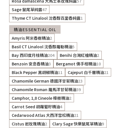
Rosa damascena 大馬士革玫瑰純露
57
Sage 鼠尾草純露
47
Thyme CT Linalool 沈香醇百里香純露
1
精油ESSENTIAL OIL
Amyris 阿米香樹精油
2
Basil CT Linalool 沈香醇羅勒精油
5
Bay 西印度月桂精油
204
Benihi 台灣紅檜精油
2
Benzoin 安息香精油
3
Bergamot 佛手柑精油
10
Black Pepper 黑胡椒精油
11
Cajeput 白千層精油
21
Chamomile German 德國洋甘菊精油
23
Chamomile Roman 羅馬洋甘菊精油
39
Camphor, 1,8 Cineole 樟樹精油
2
Carrot Seed 胡蘿蔔籽精油
4
Cedarwood Atlas 大西洋雪松精油
21
Cistus 岩玫瑰精油
2
Clary Sage 快樂鼠尾草精油
9