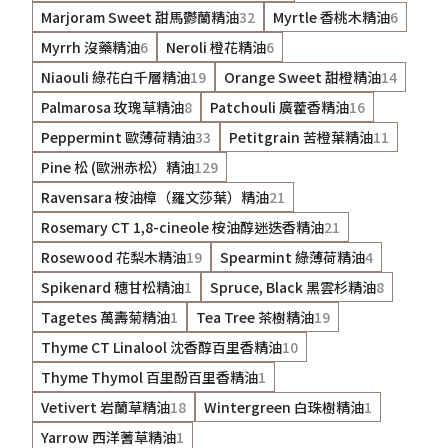
Marjoram Sweet 甜馬鬱蘭精油
32
Myrtle 香桃木精油
6
Myrrh 沒藥精油
6
Neroli 橙花精油
6
Niaouli 綠花白千層精油
19
Orange Sweet 甜橙精油
14
Palmarosa 玫瑰草精油
8
Patchouli 廣藿香精油
16
Peppermint 歐薄荷精油
33
Petitgrain 苦橙葉精油
11
Pine 松 (歐洲赤松）精油
129
Ravensara 桉油樟（羅文莎葉）精油
21
Rosemary CT 1,8-cineole 桉油醇迷迭香精油
21
Rosewood 花梨木精油
19
Spearmint 綠薄荷精油
4
Spikenard 穗甘松精油
1
Spruce, Black 黑雲杉精油
8
Tagetes 萬壽菊精油
1
Tea Tree 茶樹精油
19
Thyme CT Linalool 沈香醇百里香精油
10
Thyme Thymol 百里酚百里香精油
1
Vetivert 岩蘭草精油
18
Wintergreen 白珠樹精油
1
Yarrow 西洋蓍草精油
1