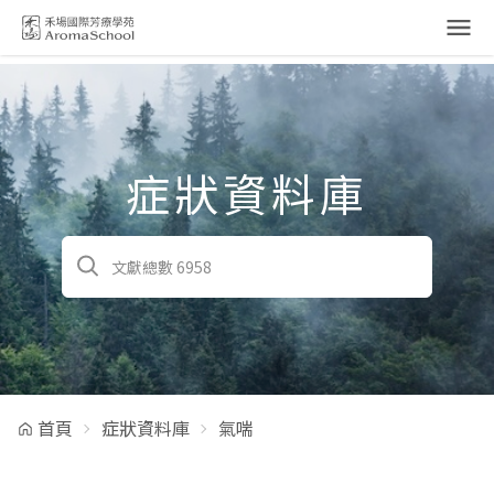
跳到主要內容
症狀資料庫
首頁
症狀資料庫
氣喘