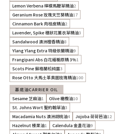
Lemon Verbena 檸檬馬鞭草精油
2
Geranium Rose 玫瑰天竺葵精油
17
Cinnamon Bark 肉桂皮精油
2
Lavender, Spike 穗狀花薰衣草精油
3
Sandalwood 澳洲檀香精油
8
Ylang Ylang Extra 特級依蘭精油
9
Frangipani Abs 白花緬梔原精 3%
1
Scots Pine 蘇格蘭松純露
3
Rose Otto 大馬士革奧圖玫瑰精油
100
基底油CARRIER OIL
Sesame 芝麻油
1
Olive 橄欖油
10
St. Johns Wort 聖約翰草油
3
Macadamia Nuts 澳洲胡桃油
4
Jojoba 荷荷芭油
12
Hazelnut 榛果油
1
Calendula 金盞花油
9