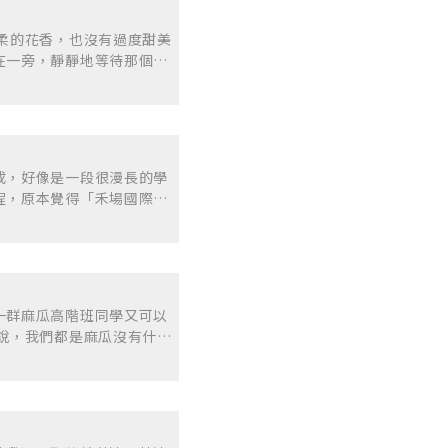
柔的花香，也沒有過度甜美
在一旁，靜靜地等待那個願
部，總想要「直挺挺著」與
活著本來就有各自的壓力，
期腰痠背痛的原因，這些都
鬆並不是單純的「休息」，
中一支主要精油再搭配其他去
成，好像是一段很漫長的學
傅那雙輕巧的手掌，慢慢
程，原本覺得「禾場國際芳
「即使世界步調再快，也請
講師們仔細又有系統的教
」！
學習芳療這條路上的助力。
，又能更進一步的學習到更
過分門別類，我認識到了更
、運用在人體系統上的生理
一群麻瓜高階班同學又可以
，讓我深深感覺到學習芳
、透過畫圖增加記憶、安排
、也可以省力，比如說蹲馬
所講述，結合精油及人格特
正確的重要性，才不會受傷
部分，我特別留意未來能否
痠痛以外，之後的課就有比
表的需求，課程學到一半就
會著重技法的實用性跟流暢
，好像錯失可透過課程避免