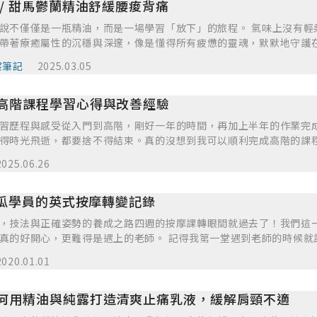
 / 甜馬鬱蘭精油舒緩腰痠背痛
說不僅僅是一瓶精油，而是一場學習「放下」的旅程。 氣味上沒有輕
帶著療癒屬性的沉穩與深邃，像是懂得所有疲憊的靈魂，默默地守護
間。 我的身體習慣了這個狀態，無論是肩頸或腰部...甚至到整個背
察筆記
2025.03.05
以總是緊繃著。一開始我也不知道這樣是讓人很累的，因為我堅信人
自己承受這些壓力而感到覺得自己很值得，殊不知這些都是造成我長
高階課程學習心得與改善經驗
，讓我難以真正放鬆。 在使用甜馬鬱蘭這後，讓我體會到，所謂的放
的釋放——當身體開始柔軟，心也隨之鬆開。我將會以甜馬鬱蘭為其
習歷程與感受從入門到高階，剛好一年的時間，再加上半年的作業完
前塗抹在痠痛的肌肉上，感受那股不影響睡眠的溫柔舒緩，像是老師
得時光飛逝，都要捨不得結束。真的沒想到我可以順利完成高階的課
些被遺忘的疲憊。 夜晚的安撫，讓身體與心靈的平衡點，提醒了我：
20週的上課內容，會非常困難、辛苦，但在課程當中，我經驗到的是
自己。」 就像許久之前金城武那支當紅廣告一樣「世界越快，心則慢
2025.06.26
細心的協助、與同學們在歡樂的上課氣氛中一起討論，都是幫助我在
安排，由淺到深，都是不斷重複再深入，既能加強對芳療知識的記憶
麻瓜學員的英式按摩轉變記錄
我想要獲得系統學習、理論搭配實務的需求。而在這高階課程中，透
習到芳療的歷史、精油植物的地理分布、了解精油化學所發揮的效果
，技法與正確姿勢的養成之路四週的按摩課轉眼間就過去了！我們這
高中學習全科的時光，生物、歷史、地理、化學、健康，什麼都要會
是遇上的老師。 記得我第一堂遇到老師的時候就說，我們都是麻瓜沒有什麼
廣泛學習、接觸諸多學科的學問。不管是老師們在課程中的重複詢問
很用心、詳細的教我們技法的同時，也會示範怎樣的姿勢才是正確的
是能幫助我有效增加對芳療知識的各種印象。我特別喜歡課程後半段
2020.01.01
的轉移等等。在我們自己練習的時候也不時提醒我們不要彎腰、姿勢
狀勾連的部分，可能因為與我自身的專業頗有相關，所以在學到這個
己很累。確實，除了第一堂課上完回家有覺得腰痠背痛連手指都覺得
己工作上的結合。 我感受比較可惜的是在進度安排上，因期末香氣發
何用精油與純露打造清爽止痛乳液，緩解肩頸不適
護自己不會容易受傷。 老師的有豐富的業界的經驗，所以在上課時也
習，有時會發現做個案途中，才從課程學到相關系統知識及精油運用
手，也可以簡單精要的學到每一個部位按摩手法的重點。 結構與節奏的挑戰，深入學習肌