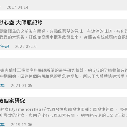
膚質，能改善面皰和粉刺、幫助消除瘡痂、膿及慢性濕疹、乾癬。是絕
、減緩靜脈曲張 葡萄柚 減輕壓力、疲
計
2017.04.14
緩偏頭痛、改善睡眠、平靜心靈 使用心得追蹤 剛剛聞
 皮膚系統：瘡、面皰、濕疹、燙傷、促進細胞再生、美白、平衡皮脂
到精油調配出的味道，沒有特別喜歡聞，有點甜甜的感覺 使用
給予能量與撫慰心靈 大師瓶記錄
發汗、增溫、健胃、止嘔、消水腫、激勵、調節因受寒而不規 律的月
下背部疼痛；暖筋骨、促血 循、活血花瘀，治創傷、改善凍瘡、防靜
還蠻陌生的之前沒有聞過，有點像藥草的氣味，有涼涼的味道，有迷
使用前 氣味感受： 裡面的大雪、薰衣草和薑味道都滿不錯的，但是薑味較
，好像從高級木櫃香散發出來。 身體各系統感應綜合觀察： 這香氣還蠻陌生的之前
每天早晚我都有使用，但是不管是在筋骨痠痛或是痘痘肌方面，感覺都
藥草的氣味，有涼涼的味道，有迷迭香相似的氣味，再增添著苦味，
察筆記
2022.08.16
師，後來老師說骨科用油至少要 10 %以上才會見效，真的嚴重的急性期
散發出來，也伴隨者甜甜的氣味，因有點像藥味，所以我不太喜歡這
調整後濃度 15%的配方我每天早晚除了塗抹後腰背、左大腿後外側
害的功效。 嗅聞此大師瓶後當天晚上的夢境記錄： 通常不太會記得夢境，
 塗完約一週半，發現果然對骨科有比前一次同學的調油有效多了，因為
月經快要來了，醒來去廁所果然沒錯，但很長若是驚期要來會有這種
，在老師建議配方之外又加了 西洋蓍草和綠白，痘痘也有稍微的消炎
病因 據宜蘭林正權婦產科醫師所做的醫學研究統計，約 2/3的孕婦都曾
這大概是我調香裡不太會選擇的精油之一，但在抓周時時不時會抓到
中期開始，因為這個階段胎兒體重急速增加，所以子宮體積快速增重
能力去幫助別人，但有時在人群裡又會有種孤獨感，這或許是精油給
小寶寶幸福的體積與重量，腹部與骨盆的肌肉和韌帶會產生變化，例
愛這隻精油的氣味，但從初階一直到高階，我永遠記得它對骨骼肌肉
案集
2021.01.05
過程中因為妊娠分泌激素變鬆弛，這樣身體才有更大的空間去容納小
傷的個案這是我一定會選配的精油之一，效果真的非常的出色，而在
利生產、分娩。韌帶通常會在產後休養期間慢慢恢復，但是仍有不少
鬆的效果也能減輕頭痛、偏頭痛、失眠的症狀，在緩解經痛時我會調成
療個案研究
果薦髂韌帶鬆弛的話，就無法好好抓緊薦椎和髂骨，等於骨盆和腰椎
做使用。
態，如果不穩定，身體潛意識會要其他肌肉幫忙做穩定。穩定分成靜
病因 經痛(Dysmenorrhea)分為原發性與續發性兩種：原發性經痛 ·
，動態則是肌肉肌腱等。韌帶鬆掉後為了繼續維持穩定會使得負責動
所導致的疼痛，與內分泌各心理因素有關 · 約初經來潮的 1至 3年
繃及疼痛。而恥骨聯合上韌帶鬆弛，則會引發程度不一的跨下痛，嚴重時
月經來前 24小時就開始，疼痛持續數小時至 2天，月經來後的 12小
易感到腰痠背痛、坐姿起身一剎那間會引發刺痛、彎腰後直背起身困難
案集
2019.12.06