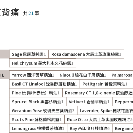
痠背痛
共
21
筆
Sage 鼠尾草純露
1
Rosa damascena 大馬士革玫瑰純露
1
Helichrysum 義大利永久花純露
1
IL
Yarrow 西洋蓍草精油
1
Niaouli 綠花白千層精油
1
Palmaro
Basil CT Linalool 沈香醇羅勒精油
1
Petitgrain 苦橙葉精油
1
Pine 松 (歐洲赤松）精油
1
Rosemary CT 1,8-cineole 桉
Spruce, Black 黑雲杉精油
1
Vetivert 岩蘭草精油
1
Pepper
Geranium Rose 玫瑰天竺葵精油
3
Lavender, Spike 穗狀花
Scots Pine 蘇格蘭松純露
1
Rose Otto 大馬士革奧圖玫瑰精油
5
Lemongrass 檸檬香茅精油
1
Bay 西印度月桂精油
6
Bergam