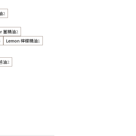
油
2
er 薑精油
2
3
Lemon 檸檬精油
1
荷芭油
2