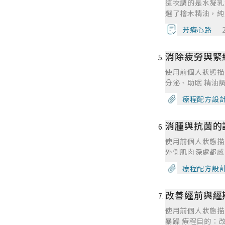
發生問題或獲得提
這次調的是水凝乳
肉與淋巴系統四堂
高階課程有別於入
選了檜木精油，純
動作要做那一區肌
配方、持續做調整
後立刻冰在冰箱，
反覆提醒英式按摩
芳療心路
活習慣、共同討論
也塗抹在膝蓋上，
外國人的弱點！在
果。不管是消腫、
用，她覺得有效肩
的處理事情並解決
候，自己都忍不住
消除疲勞與緊
麼痠痛了，而且冰
時候都有慢慢的學
共同合作的重要性
床時也不會覺得腰
動作慢其實是可以
使用前個人狀態描述 身體狀況記錄：緊繃、疲勞 情緒記錄：緊張、焦慮、壓力 療程目的：放鬆、
文的演示，是一個
上完20週高階課
分泌、助眠 精油調配： 3 % 基質名稱： 植物油 精油名稱 此精油的療效 乳香 平衡免疫、淨化呼吸道、抗阿飄、癒
足之處，但也確實
費老師的心血。
合能力 純正薰衣草 放鬆、助眠 佛手柑 放鬆舒緩情緒、助消炎消化、提振免疫力 玫瑰天竺葵 平衡內分泌、荷爾蒙、
助個案，總體來說
療程配方設
防蚊 使用心得追蹤 使用前 氣味感受： 因為薰衣草味道很濃郁，所以有一種枕頭的感覺，再來是佛手柑柑橘的味
實學習，我在這為
道，平常在家裡，
我感受到的是充實
消腫與抗菌的
柑的味道，在我還
起參與，都讓我這
心靈感受： 洗完
己對芳療運用的不
使用前個人狀態描述 身體狀況記錄：因為 11 月底在一次練武術課時跌倒，坐到尾椎股，之後後腰
整天的疲勞與緊張
外側肌肉深處都感
痠痛的問題有在做
療程配方設
瓶使用油也能同時針對臉上的痘痘消除。 情緒記
消炎 療程目的：消腫、消炎、抗菌、抗筋骨神經痠痛精油調配： 3 % 基質名稱： 葵花油+ 荷荷芭油 精油 此精油的
改善經前與經
療效 大西洋雪松 是很有效的消毒劑，可以消炎、抗菌、收斂、利尿、柔軟、化痰、殺黴菌，適合治 療慢性支氣管
炎、咳嗽、流鼻水
使用前個人狀態描述 身體狀況記錄：有經前症候群，經期間肚子會痛、腿部腫脹、腰痠背痛 情緒記
效。在生殖、泌尿
暴躁 療程目的：改善經前和經期間所感到的不適 精油調配： 3% 基質名稱：葵花油 精油名稱 此精油的療效 甜茴香