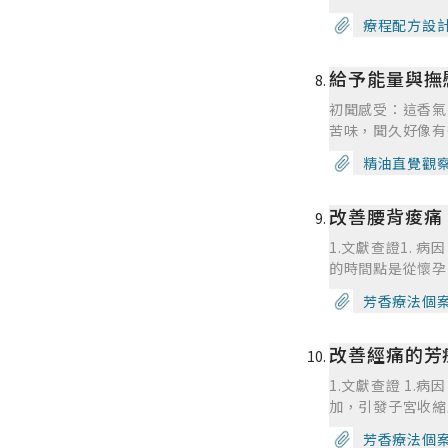
的特 性有利油性
舒緩經痛、幫助消化、排毒 絲柏 減緩生理期造成的水腫、減輕經前症候群
頭皮屑和禿髮。 純正薰衣草 肌肉系統：拉傷、扭傷、關節炎、風濕、肩頸僵硬、腰痠背痛 神經系統：止痛、頭
療程配方設
勞、抑鬱症、經前緊張症、消水腫 岩蘭草 促進腿部循環、減
痛、賑濟中樞神經
蟲咬傷 永久花 3% 淡化皺紋，抗炎、抗痙攣、收斂、殺菌、抗病毒、柔軟皮膚、促血循、促細胞再 生、化瘀 薑 活
血、驅寒、除濕、
肌肉痙攣、扭傷、
初聞感受：這香氣
根使用心得追蹤 
苦味，聞久好像有微微的木質香
後 心靈感受： 
沒有聞過，有點像
精油直覺觀
一堂課舉手請問老
好像從高級木櫃香
建議了調整配方。
口，我相信這隻精油一定很強大，有很厲
點狀塗，10ml
改善腰背痠痛
印象中好像有夢到
己為了骨科和痘痘
油有關。 綜合評論： 涼涼、苦苦、甜甜綜合的一支精油，讓人聯想甘草，雖然我對它的氣味並不這麼有興趣，覺得
1.文獻查證1. 
這味道非常的怪，
的時間點是從懷孕
有關吧！想付出點
空間與力氣去承受
正需要它。雖然不
芳香療法個
骨上韌帶會在懷孕
痛、肩頸僵硬，扭
能夠讓小寶寶較順
人平靜的能量，放
改善經痛的芳
有可能會使得腰痛、下背痛長年如影隨形。 如
+佛手柑的按摩油
都處於不穩定的狀
1.文獻查證 1.
定主要由韌帶負責
加，引發子宮收縮
了，而導致肌肉緊
長且肥胖婦女 · 
症狀 長時間久坐
芳香療法個