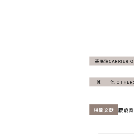
基底油CARRIER O
其 他 OTHER
相關文獻
腰痠背