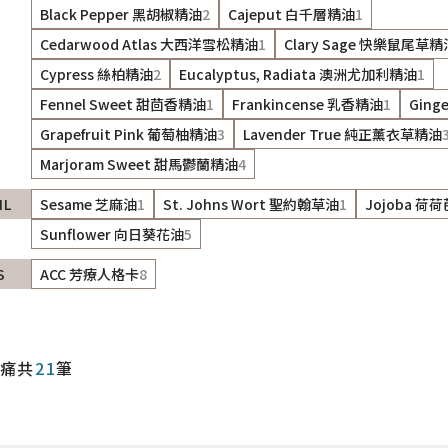
Black Pepper 黑胡椒精油
2
Cajeput 白千層精油
1
Cedarwood Atlas 大西洋雪松精油
1
Clary Sage 快樂鼠尾草精
Cypress 絲柏精油
2
Eucalyptus, Radiata 澳洲尤加利精油
1
Fennel Sweet 甜茴香精油
1
Frankincense 乳香精油
1
Ging
Grapefruit Pink 葡萄柚精油
3
Lavender True 純正薰衣草精油
Marjoram Sweet 甜馬鬱蘭精油
4
IL
Sesame 芝麻油
1
St. Johns Wort 聖約翰草油
1
Jojoba 荷
Sunflower 向日葵花油
5
S
ACC 芳療人格卡
8
痛
共
21
筆