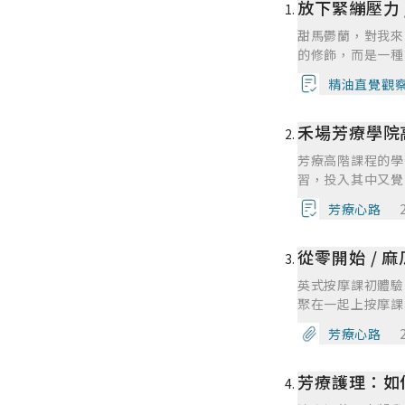
放下緊繃壓力
甜馬鬱蘭，對我來
的修飾，而是一種
意讓自己鬆開的瞬
精油直覺觀
「默默承受著」所
偶爾我還會默默對
禾場芳療學院
是長期累積下來的
而是一種由內而外
芳療高階課程的學
調配按摩油，在睡
習，投入其中又覺
地、細膩地撫平那
療學院」安排超過
記得留一點空間給
芳療心路
學、班導師貼心又
我覺得禾場的課程
從零開始 / 
專業的內容，滿足
多的精油種類、學
英式按摩課初體驗
知識等，就像回到
聚在一起上按摩課真的好開心，更難得
療，也是一門需要
按摩經驗。老師在
小考強迫學習，都
芳療心路
步、弓箭步、重心
質、生理與心理症
或用力不正確詀自
有機會運用在與自
芳療護理：如
較掌握到技巧，保
須同時進行個案練
性，讓我們學起來比較順