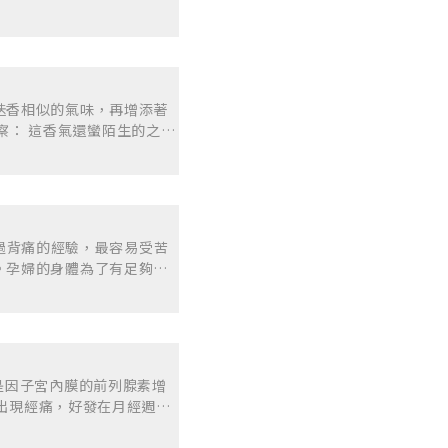
 佳護髮劑，可抗頭皮脂漏、
分泌、皮膚 炎、牛皮癬、蚊
後 心靈感受： 有減輕經痛和腿部腫脹造成的不適
經；止痛-關節炎、風濕痛、
曲；催情；滋潤頭皮強健髮
迭香相似的氣味，再增添著
濃蓋過其他味道。 使用
沒有多大作用，所以我在最後
聞久好像有微微的木質香，
可以使用 10~20%，並
隻精油的氣味，但良藥苦
到小腿後外側整條，臉上痘痘
我實在有點嚴重，所以我自
預告的感覺，不知是否跟精
了。
有過背痛的經驗，最容易受苦
這隻精油，或許跟人格特質
。孕婦的身體為了有足夠的
予能量及撫慰心靈，表示我
如薦髂韌帶、髂腰韌帶、恥
系統強大的功效，在腰痠背
寶寶，而且恥骨上韌帶鬆弛
情緒方面，這隻精油給予讓
婦女恢復狀況比較不理想，
甜馬鬱蘭+天竺葵+茉莉
態穩定及動態穩定，靜態穩
 多是因子宮內膜的前列腺素增
態穩定的肌肉肌腱壓力增加
就出現經痛，好發在月經週期
可能影響走路。 2. 臨床
時最痛繼發性經痛 器官病變所
、下背部有漲痛感及壓痛