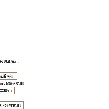
sa 玫瑰草精油
1
油醇迷迭香精油
1
mint 歐薄荷精油
1
薰衣草精油
1
ot 佛手柑精油
2