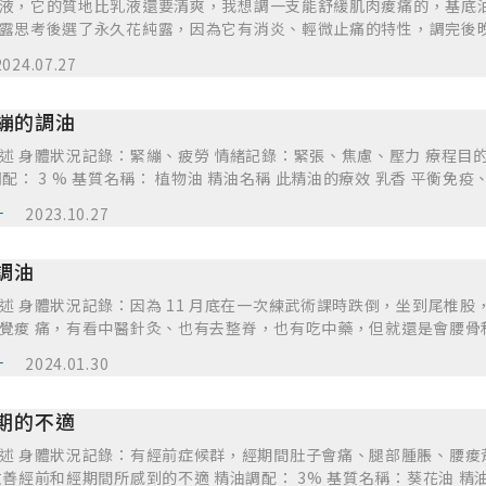
醒，但或許是想讓我們透過實做中學習，才更讓人對所學能印象深刻
液，它的質地比乳液還要清爽，我想調一支能舒緩肌肉痠痛的，基底
課下來，第一個感受是：整個人體肌肉跟淋巴的結構真的要好好的惡
門及中階的重頭戲，就是要開始進行個案練習，針對個案想透過精油
露思考後選了永久花純露，因為它有消炎、輕微止痛的特性，調完後
肉，但實際上在不同的個案身上，要找到對的位置去按摩其實不容易。
、追蹤效果。我覺得從不同個案想處理的各種問題，在諮詢過程中，
也跟媽媽分享讓她也試試看，當天晚上媽媽洗完澡就拿出來用，抹在
的重點就是輕跟慢，還會告訴我們可以學習哪位同學的優點以補強自
2024.07.27
有助改善的方法；使用精油配方時，陪著個案感受精油的舒服放鬆，
隔天她告訴我覺得肩膀、膝蓋有比較舒服，不過不知道是不是有按摩
香港土生土長，從小就在訓練有效率，可以快的時候就不要慢；再加
祛痘、改善腰痠背痛、便祕、鼻過敏，都是自己或多或少也會碰到的
頸、膝蓋都變得很輕鬆，讓我多做一點給她用。我自己塗抹按摩確實
問題，這樣子下來，慢節奏對我來說真的很不容易。還好在最後兩堂
想嘗試。而從個案給予的回饋，讓我更增加使用精油的自信，從個案
繃的調油
冰涼涼的又不油膩很適合這種炎熱的天氣，晚上睡覺時也不會一直翻
到怎樣的節奏才夠慢。雖然考試還是緊張忍不住加快了，可是經過練
，所以也非常感謝我的個案們，願意信任我、陪著我學習。 進行香氣
痠背痛。
讓力度進入更深層的肌肉，更能夠放鬆肌肉。 從麻瓜到進階，按摩課
平衡免疫力、內
讓我學習如何表現出理論與實務的結合、展現自己學習芳療的第一次
程的同學又一起完成了英式按摩課，感情又再加深了！期待我們以後繼
從中感受到成就及助人的快樂，還能獲得同學們彼此的案例分享，觀
，很好為這一階段的課程畫下美好的句點。課程結束的反思與未來展望
計
2023.10.27
期五個月的自我進修中，雖然是上班之餘，每周末特地北上，參與一
睡覺前都會開水氧機，裡面常常選擇的是佛手柑，也會有種準備要睡
的幸福，不管是身處在香香的空間、舒適的上課環境，還是給予知識
調油
沒學芳療時，只要一聞到，心情就會變得放鬆跟喜悅，也很喜歡他很有層次
段時間，更像是在放鬆充電般，開心學習、收穫滿滿。現在這個學習
澡後，利用它滋潤肌膚，感受到身體比較放鬆輕盈。吸入它的香氣也會
足之處，會更想要進一步學更多、用更多，而我對芳療的認識及學習
背跟左邊大退後
感。這幾天都睡得挺好的，起床也不會像平常一樣那麼容易腰痠背痛
覺痠 痛，有看中醫針灸、也有去整脊，也有吃中藥，但就還是會腰骨
各種治療，感覺自己是有點嚴重的，所以就沒有太寄望同學的調油會發
計
2024.01.30
錄：希望能使用在復原期的後腰背筋骨減輕痠痛、同時可以抗痘肌
期的不適
、尿道感染、膀胱炎、陰道炎。它的乾化校調節體 內濕氣果有助於，
錄：情緒會比較
系統方面有很有療 效，可以調節腎臟功能及壯陽。精神方面能安撫神