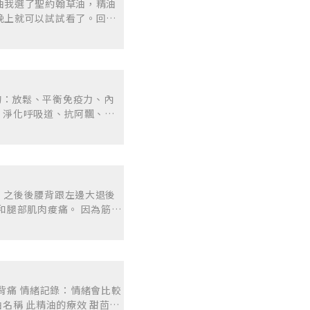
。個案實務操作與學習成長
油我選了聖約翰草油，精油
補一下。往往我只記得這個
改善的主訴，嘗試調出精油
晚上就可以試試看了。回家
 第二就是節奏感，老師有
自己也一同檢視了日常的生
肩頸上用刮痧棒稍微按摩，
己。「慢」偏偏就是我這個
也一起驚豔於芳療的神奇效
的關係，我讓她那幾天都
上日常的工作就是需要快速
問題，所以在幫助個案的時
也感覺很舒服，肩膀沒有那
課和課餘跟同學一起練習的
身上學到了如何觀察效果、
來覆去，怎麼躺都不對，起
習的過程，還是有慢慢了解
發表，就像是做了一場小論
凝聚深厚學習情誼感恩一起
成果。當然當中一定會有不
續互相練習的時光，不要浪
察他人是如何思考配方、協
 芳療這一門學問，需要扎
整天的課程，在這過程中，
覺的心情。我特別喜歡佛手
的老師們，與有趣的同學一
柑橘的味道。 使用後
階段的結束，更讓我看到自
感受到心靈比較放鬆，化解
，才剛正要開始。
。
和腿部肌肉痠痛。 因為筋骨
揮多少作 用，因此也想這
幫助粘液排出，還有補身之
經緊張和抗焦慮。收斂抗菌