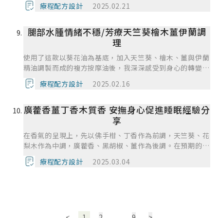
融，從三個互不相讓的人變成一起在大樹下喝茶聊天，在將
療程配方設計
2025.02.21
精油上身後，成熟穩重的氣味圍繞著我，時常緊張的情緒慢
慢被撫平，繃緊的神經也趨於緩和。
腿部水腫情緒不穩/芳療天竺葵檜木薑伊蘭調
理
使用了這款以葵花油為基底，加入天竺葵、檜木、薑與伊蘭
精油調製而成的複方按摩油後，我深深感受到身心的轉變。
首先在塗抹於肌膚的瞬間，柔和的香氣立刻從鼻腔擴散至腦
療程配方設計
2025.02.16
中，那是一種自然、溫暖、帶點辛香的氣息，讓人感到安心
與放鬆。天竺葵的香氣清新而具草本調性，對我而言，彷彿
廣藿香薑丁香木質香 安撫身心促進睡眠經驗分
喚醒了內在的節奏，有助於調整情緒與安撫焦躁。檜木則帶
來一種沉穩、樹林般的安心感，結合薑的微辣與溫熱，讓我
享
感受到局部肌膚血液循環的提升，特別在按摩小腿與肩頸
在香氣的呈現上，先以佛手柑、丁香作為前調，天竺葵、花
處，肌膚微微發熱，有一種由內而外被溫暖擁抱的感覺。伊
梨木作為中調，廣藿香、黑胡椒、薑作為後調。在預期的感
蘭的甜美氣息為整體香氛帶來柔和的尾韻，它具有迷人的放
受上，先以明亮、清新開闊的果香到柔和、軟化的花香，最
鬆效果，在繁忙工作一整天後，使用這款複方油不僅放鬆了
療程配方設計
2025.03.04
後是有溫暖、穩定的大地土根氣。這股香氣是可以支持自己
緊繃的肌肉，也緩解了心理壓力。吸入這些精油分子的當
往前行，也能有一個厚實的基底能量去運作。
下，感覺腦袋的思緒逐漸沉澱，情緒從緊繃轉為安定，甚至
感受到一絲愉悅感在心中蔓延。整體來說，這款複方精油在
生理與心理層面都有明顯的正向作用，不只是對肌膚的滋潤
與促進循環，更重要的是在氣味分子的引導下，讓我的心情
<
1
2
...
9
>