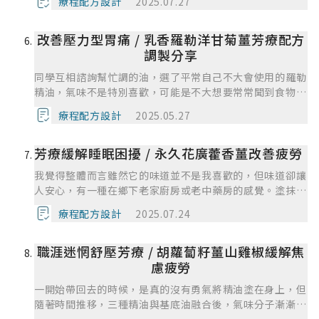
療程配方設計
2025.07.27
靈更穩定及安定感，夜晚睡的安穩，自己蠻喜歡。也發現按
摩油在第一天使用時，薑味較強烈，而後幾天使用，三個味
改善壓力型胃痛 / 乳香羅勒洋甘菊薑芳療配方
道才較協調，但薑和杜松味道是突出的，天竺葵只剩下一點
點的味道了，因為加了比較多滴的杜松，之後調配上可以再
調製分享
減少杜松或薑的滴數，增加天竺葵，精油整體應會更平衡。
同學互相諮詢幫忙調的油，選了平常自己不大會使用的羅勒
精油，氣味不是特別喜歡，可能是不大想要常常聞到食物感
的氣味。滴了幾滴按摩油在手掌心，搓揉嗅聞味道，確實有
療程配方設計
2025.05.27
感覺整個人比較放鬆，或許是開胃了?塗抹在腸胃道附近，
深吸幾口氣，也有減輕一些生活、工作的壓力感，比較不焦
芳療緩解睡眠困擾 / 永久花廣藿香薑改善疲勞
躁。也許以後焦慮時也可以拿起這個配方，可以減少對生活
的不安與焦慮產生的胃痛不適。謝謝同學~
我覺得整體而言雖然它的味道並不是我喜歡的，但味道卻讓
人安心，有一種在鄉下老家廚房或老中藥房的感覺。塗抹在
皮膚上覺得薑精油的味道停留較久。
療程配方設計
2025.07.24
職涯迷惘舒壓芳療 / 胡蘿蔔籽薑山雞椒緩解焦
慮疲勞
一開始帶回去的時候，是真的沒有勇氣將精油塗在身上，但
隨著時間推移，三種精油與基底油融合後，氣味分子漸漸交