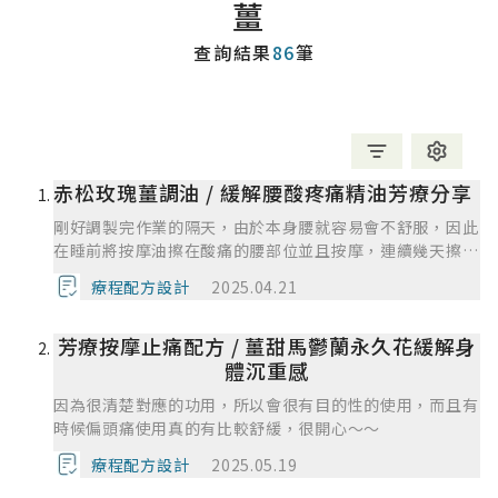
薑
查詢結果
86
筆
赤松玫瑰薑調油 / 緩解腰酸疼痛精油芳療分享
剛好調製完作業的隔天，由於本身腰就容易會不舒服，因此
在睡前將按摩油擦在酸痛的腰部位並且按摩，連續幾天擦下
來後腰的痠痛在睡覺的時候感覺有被舒緩,可能是因為赤松
療程配方設計
2025.04.21
還有薑的功效能幫助酸痛的部位達到舒緩的效果
芳療按摩止痛配方 / 薑甜馬鬱蘭永久花緩解身
體沉重感
因為很清楚對應的功用，所以會很有目的性的使用，而且有
時候偏頭痛使用真的有比較舒緩，很開心～～
療程配方設計
2025.05.19