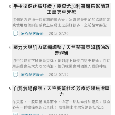
手指復健疼痛舒緩 / 檸檬尤加利薑甜馬鬱蘭真
正薰衣草芳療
這個配方經過一個星期的融合後，味道感覺更加的協調姐姐
說使用這個調油感覺上皮膚比之前好很多，之前經常要泡熱
水皮膚都變乾了，現在皮膚的狀況好很多聞起來的味道很
療程配方設計
2025.07.20
棒，舒緩了不少情緒上的問題。
壓力大與肌肉緊繃調整 / 天竺葵薑萊姆精油改
善體驗
通常我都在下班後洗完澡，躺到床上時使用這支精油，在使
用前我會先大力嗅聞精油，薑的味道會瞬間進入我的神經
裡，打開我的感官知覺，接著天竺葵和萊姆的味道會慢慢地
療程配方設計
2025.07.12
進到身體裡面，讓我整個人放鬆下來，接著我會用來按摩雙
小腿跟肩頸，可以舒緩肌肉緊繃的狀態，然後精油的味道才
自我氣場保護 / 天竺葵薑杜松芳療舒緩焦慮壓
會慢慢散發出來，讓整個身體放鬆下來，情緒也變得穩定不
暴躁，然後會轉移注意力，生理期前的下腹悶痛也變得比較
力
不明顯!
冬天裡，一股暖薑撲鼻而來，帶著一點點辛辣和溫柔，讓身
心有一種被擁抱的安全感； 隨後迎來木果質調的杜松及天
竺葵淡淡花香，二者間的搭配下，杜松那股力量使自己的心