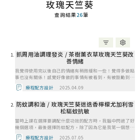
玫瑰天竺葵
查詢結果
26
筆
抓周用油調理發炎 / 茶樹薰衣草玫瑰天竺葵改
善情緒
我覺得使用完以後自己的情緒有稍微緩和一些！覺得多做點
事也沒有關係！感覺好像做的事情有被看到，有被鼓勵到的
樣子！
療程配方設計
2025.04.09
防蚊調和油 / 玫瑰天竺葵迷迭香檸檬尤加利雪
松驅蚊抗敏
當時上課在選擇要調配什麼功效的配方時，我腦中閃過了好
幾個選項，最後選擇防蚊配方，除了因為它是我第一個想到
的方案，也考慮到接下來很快將進入暑假，正是蚊蟲肆虐的
療程配方設計
2025.07.05