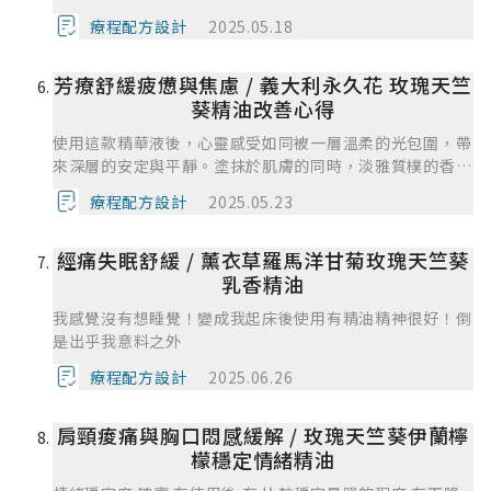
夠力。
療程配方設計
2025.05.18
芳療舒緩疲憊與焦慮 / 義大利永久花 玫瑰天竺
葵精油改善心得
使用這款精華液後，心靈感受如同被一層溫柔的光包圍，帶
來深層的安定與平靜。塗抹於肌膚的同時，淡雅質樸的香氣
悄悄擴散，玫瑰天竺葵的柔美花香不僅滋養肌膚，更有安撫
療程配方設計
2025.05.23
情緒的力量，像是在繁忙生活中輕輕拍撫內在的焦躁與不
安。 靜靜感受，有種讓人回到內心最穩定的地方，身體慢
經痛失眠舒緩 / 薰衣草羅馬洋甘菊玫瑰天竺葵
慢鬆開，連帶心裡那些無形的壓力與緊繃，也逐漸獲得緩
解。這種心靈上的療癒並非突如其來的劇烈改變，而是一種
乳香精油
緩慢、溫柔的過程，讓人不自覺深呼吸，重新連結自己與當
我感覺沒有想睡覺！變成我起床後使用有精油精神很好！倒
下的情緒，內心變得比較沉靜，重獲從容與溫柔的堅定感。
是出乎我意料之外
這種感受像是身處一座花草環繞的秘密花園，暫時遠離喧囂
與混亂，只專注在自己的呼吸與觸感，提醒自己放慢腳步、
療程配方設計
2025.06.26
聆聽內在，專注當下。
肩頸痠痛與胸口悶感緩解 / 玫瑰天竺葵伊蘭檸
檬穩定情緒精油