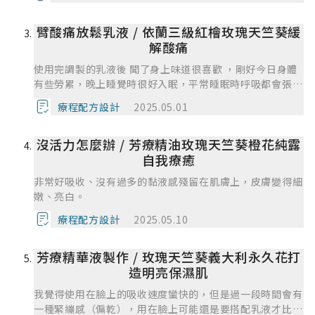
高峰期。實際使用時發現了當時考慮的不夠周到的地方，因
為以前使用防蚊液的時候除了直接噴在身體上，我也會噴在
臂酸痛放鬆乳液 / 依蘭三級紅檜玫瑰天竺葵緩
衣服或其他地方，但因為這是配置成調和油的形式，不方便
用噴灑的方式使用，也不太適合使用在衣物上，這是當時沒
解酸痛
有考慮到的地方。
使用完調製的乳液後 聞了身上味道很喜歡 ，剛好今日身體
有些勞累，晚上睡覺時很好入眠，平常睡眠時呼吸都會張開
嘴巴呼吸,這次竟然感覺鼻子比較通暢睡眠比較安穩，睡起
療程配方設計
2025.05.01
床後感覺也比較有精神。
沒活力怎麼辦 / 芳療精油玫瑰天竺葵橙花純露
自我療癒
非常好吸收、沒有過多的黏液感殘留在肌膚上，皮膚變得細
嫩、亮白。
療程配方設計
2025.05.10
芳療精華液製作 / 玫瑰天竺葵義大利永久花打
造明亮保濕肌
我覺得使用在臉上的吸收速度蠻快的，但是過一段時間會有
一種緊繃感（偏乾），用在臉上可能還是要搭配乳液才比較