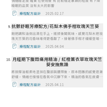
情緒穩定度 確實 在使用後 有 比較穩定暴躁的程度 有下降
睡眠的品質 沒有太大的影響
療程配方設計
2025.02.17
抗鬱舒眠芳療配方/花梨木佛手柑玫瑰天竺葵
剛把調和油倒出滴在手上，搓揉後聞氣味，感覺花梨木把玫
瑰天竺葵的花香味堆得更香甜了，接著佛手柑才緩緩登場。
我把油按摩塗在肩頸和胸口上，老實說氣味很快就消失了，
療程配方設計
2025.04.04
有點小失望，思緒還是有些混亂，不過很明顯地感受到眼皮
越來越沈重，從睡著到隔天醒來，睡眠時間雖然沒有拉長多
月經期下腹悶痛用精油 / 紅橙薰衣草玫瑰天竺
少，但是睡著的期間完全沒有中途醒來，隔天還是能有足夠
的精神上班。
葵安撫焦躁
將按摩油輕柔地塗抹在腹部與腰際後，原本悶脹的感覺逐漸
舒緩，情緒也慢慢在香氣中沉靜下來。精油的香氣在皮膚與
呼吸之間交融。整體心境感到被理解與接納，雖然身體仍在
療程配方設計
2025.04.11
經歷變化及不適，但感覺有力量、有支持，能更有彈性地面
對經期帶來的身心挑戰。