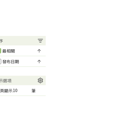
序
最相關
發布日期
示選項
頁顯示
筆