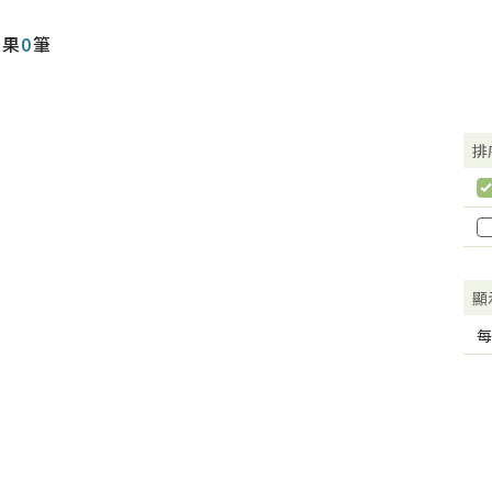
結果
0
筆
排
顯
每