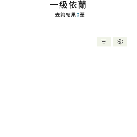
一級依蘭
查詢結果
0
筆