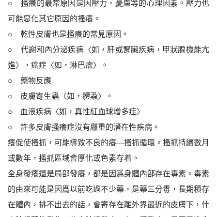
○
搔癢的最常原因是因壓力，憂慮等的心理因素。壓力也
可能惡化其它原因的搔癢。
○
乾性皮膚也是搔癢的常見原因。
○
代謝和內分泌疾病〈如，肝或腎臟疾病，甲狀腺機能亢
進〉，癌症〈如，淋巴瘤〉。
○
藥物反應
○
皮膚寄生蟲〈如，體蝨〉。
○
血液疾病〈如，真性紅血球增多症〉
○
許多皮膚搔癢症沒有嚴重的潛在性疾病。
癢促使搔抓，可能導致不良的癢
—
搔抓循環。搔抓持續數月
或數年，搔抓區域會厚化或色
素存着。
全身發癢還是局部發癢，都是因爲身體內部存在毒素。毒素
的由來可能是因爲以前吃過不少藥，是藥三分毒，長期積存
在體內，排不出去的話，會寄存在離外界最近的皮膚下，什