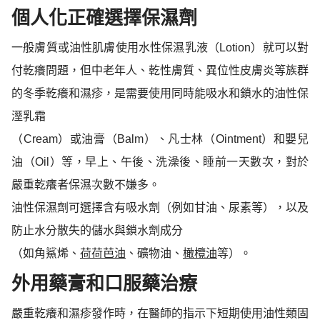
個人化正確選擇保濕劑
一般膚質或油性肌膚使用水性保濕乳液
（
Lotion
）就可以對
付乾癢問題，但中老年人、乾性膚質、異位性皮膚炎等族群
的冬季乾癢和濕疹，是需要使用同時能吸水和鎖水的油性保
溼乳霜
（
C
r
e
a
m
）或油膏（
B
a
l
m
）
、凡士林（
Oi
n
t
m
en
t
）和嬰兒
油（
Oi
l
）等，早上、午後、洗澡後、睡前一天數次，對於
嚴重乾癢者保濕次數不嫌多。
油性保濕劑可選擇含有吸水劑（例如甘油、尿素等
）
，以及
防止水分散失的儲水與鎖水劑成分
（如角鯊烯、
荷荷芭油
、礦物油、
橄欖油
等
）
。
外用藥膏和口服藥治療
嚴重乾癢和濕疹發作時，在醫師的指示下短期使用油性類固