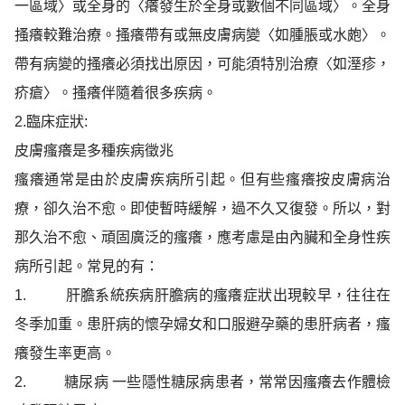
一區域〉或全身的〈癢發生於全身或
數個不同區域〉。全身
搔癢較難治療。搔癢帶有或無皮膚病變〈如腫脹或水皰〉。
帶有病變的搔癢
必須找出原因，可能須特別治療〈如溼疹，
疥瘡〉。搔癢伴隨着很多疾病。
2.
臨床症狀
:
皮膚瘙癢是多種疾病徵兆
瘙癢通常是由於皮膚疾病所引起。但有些瘙癢按皮膚病治
療，卻久治不愈。即使暫時緩解，過不久又復發。所以，對
那久治不愈、頑固廣泛的瘙癢，應考慮是由內臟和全身性疾
病所引起。
常見的有：
1.
肝膽系統疾病肝膽病的瘙癢症狀出現較早，往往在
冬季加重。患肝病的懷孕婦女和口服避
孕藥的患肝病者，瘙
癢發生率更高。
2.
糖尿病 一些隱性糖尿病患者，常常因瘙癢去作體檢