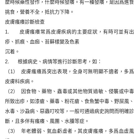
麼時候藥性發作，什麼時候發癢。有一種發癢，是因爲進食
挑食，營養不全，抵抗力下降。
皮膚瘙癢診斷檢查
1.
皮膚瘙癢常爲皮膚疾病的主要症狀，有時可並有出
疹、抓痕、血痂、苔蘚樣變及色素
沉着。
2.
根據病史、病情等進行診斷思考，如：
（1）
皮膚瘙癢爲突出表現，全身可無明顯不適者，多爲
皮膚科疾病。
（2）
因食物、藥物、蟲毒或其他物質過敏、侵襲或中毒
所致出疹，如漆瘡、藥毒、粉花
瘡、食魚蟹中毒、野屎風、
水毒、沙蝨病、惡蟲叮咬等，一般可通過病史詢問而明確
診
斷，且多伴有瘙癢、風團、水腫等症。
（3）
年老體弱、氣血虧虛者，其皮膚瘙癢，多爲血虛風