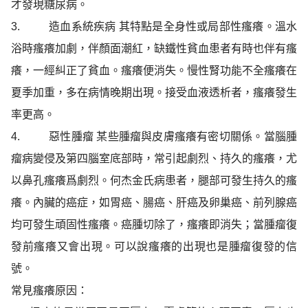
才發現糖尿病。
3.
造血系統疾病 其特點是全身性或局部性瘙癢。溫水
浴時瘙癢加劇，伴顏面潮紅，缺鐵性
貧血患者有時也伴有瘙
癢，一經糾正了貧血。瘙癢便消失。慢性腎功能不全瘙癢在
夏季加
重，多在病情晚期出現。接受血液透析者，瘙癢發生
率更高。
4.
惡性腫瘤 某些腫瘤與皮膚瘙癢有密切關係。當腦腫
瘤病變侵及第四腦室底部時，常引起
劇烈、持久的瘙癢，尤
以鼻孔瘙癢爲劇烈。何杰金氏病患者，腿部可發生持久的瘙
癢。內臟的癌症，如胃癌、腸癌、肝癌及卵巢癌、前列腺癌
均可發生頑固性瘙癢。癌腫切除了，
瘙癢即消失；當腫瘤復
發前瘙癢又會出現。可以說瘙癢的出現也是腫瘤復發的信
號。
常見瘙癢原因：