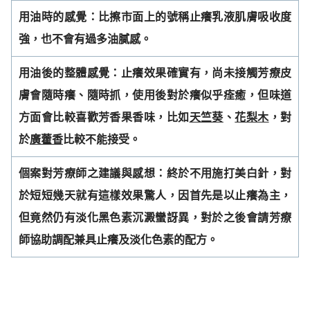
用油時的感覺：比擦市面上的號稱止癢乳液肌膚吸收度
強，也不會有過多油膩感。
用油後的整體感覺：止癢效果確實有，尚未接觸芳療皮
膚會隨時癢、隨時抓，使用後對於癢似乎痊癒，但
味道
方面會比較喜歡芳香果香味，比如
天竺葵
、
花梨木
，對
於
廣藿香
比較不能接受。
個案對芳療師之建議與感想：終於不用施打美白針，對
於短短幾天就有這樣效果驚人，因首先是以止癢為
主，
但竟然仍有淡化黑色素沉澱蠻訝異，對於之後會請芳療
師協助調配兼具止癢及淡化色素的配方。