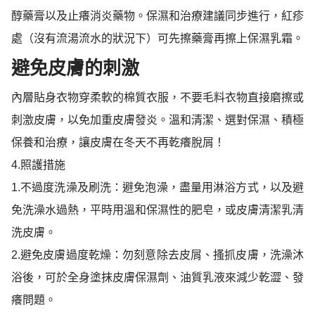
醇藥膏以及止癢消炎藥物。保濕和治
療建議同步進行，紅疹
處（沒有流湯流水的狀況下）可先擦藥膏再擦上保濕乳霜。
避免皮膚的刺激
內層貼身衣物穿柔軟的棉質衣服，不要毛料衣物直接磨擦或
刺激皮膚，以免加重皮膚發炎。
溫和清潔、選對保濕、積極
保養和治療，讓皮膚在冬天不再乾癢脫屑！
4.
照護措施
1.
不過度洗澡及刷洗：避免泡澡，盡量用淋浴方式，以及避
免洗澡水過熱，平時用溫和保濕性
的肥皂，或皮膚清潔乳清
洗皮膚。
2.
避免皮膚過度乾燥：勿刻意除去皮屑、搔抓皮膚，洗澡沐
浴後，可於全身塗抹皮膚保濕劑、
油質乳液來減少乾澀、發
癢問題。