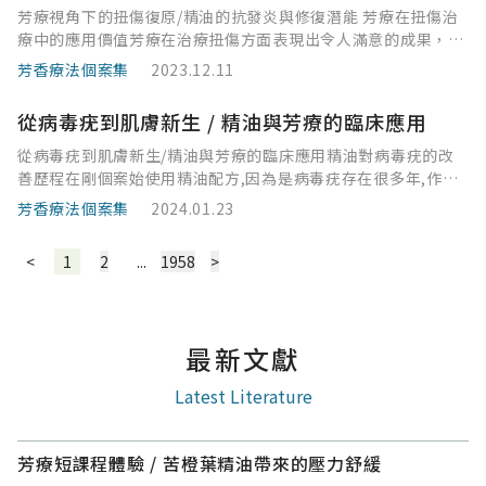
芳療視角下的扭傷復原/精油的抗發炎與修復潛能 芳療在扭傷治
療中的應用價值芳療在治療扭傷方面表現出令人滿意的成果，多
種抗發炎的精油如岩玫瑰精油、大西洋雪松精油、芳香白珠樹精
芳香療法個案集
2023.12.11
油、永久花精油、醒目薰衣草精油以及山金車浸泡油、聖約翰草
浸泡油、永久花
從病毒疣到肌膚新生 / 精油與芳療的臨床應用
從病毒疣到肌膚新生/精油與芳療的臨床應用精油對病毒疣的改
善歷程在剛個案始使用精油配方,因為是病毒疣存在很多年,作了
好幾次冷凍治療,無法根治,沒信心,所以多次與個案本人溝通說明
芳香療法個案集
2024.01.23
精油的好處,同時也配合個案喜歡的精油香味,
<
1
2
...
1958
>
最新文獻
Latest Literature
芳療短課程體驗 / 苦橙葉精油帶來的壓力舒緩