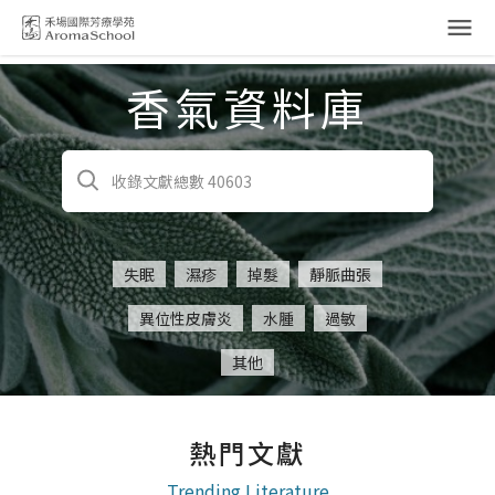
跳到主要內容
香氣資料庫
失眠
濕疹
掉髮
靜脈曲張
異位性皮膚炎
水腫
過敏
其他
熱門文獻
Trending Literature