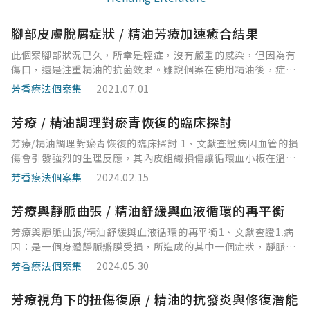
腳部皮膚脫屑症狀 / 精油芳療加速癒合結果
此個案腳部狀況已久，所幸是輕症，沒有嚴重的感染，但因為有
傷口，還是注重精油的抗菌效果。雖說個案在使用精油後，症狀
反覆，並沒有太大的改善，又加上個案上斑需長時間行走，所以
芳香療法個案集
2021.07.01
腳趾摩擦後常有水泡情形，腳皮破皮情況更為嚴重，故此個案的
精油我大多選擇修
芳療 / 精油調理對瘀青恢復的臨床探討
芳療/精油調理對瘀青恢復的臨床探討 1、文獻查證病因血管的損
傷會引發強烈的生理反應，其內皮組織損傷讓循環血小板在溫韋
伯氏因子的幫助下活化和粘附，導致在受傷部位迅速形成血小板
芳香療法個案集
2024.02.15
栓子，隨後在凝血因子的作用下，凝血反應會被啟動活化使得纖
維蛋白沉積穩
芳療與靜脈曲張 / 精油舒緩與血液循環的再平衡
芳療與靜脈曲張/精油舒緩與血液循環的再平衡1、文獻查證1.病
因：是一個身體靜脈瓣膜受損，所造成的其中一個症狀，靜脈只
能由周邊往中心流，是因為身體的靜脈裡面有瓣膜，可以讓靜脈
芳香療法個案集
2024.05.30
走單行道，它只能回心，不會受重力的影響往下流
芳療視角下的扭傷復原 / 精油的抗發炎與修復潛能