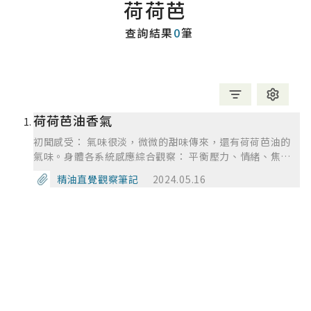
荷荷芭
查詢結果
0
筆
荷荷芭油香氣
初聞感受： 氣味很淡，微微的甜味傳來，還有荷荷芭油的
氣味。身體各系統感應綜合觀察： 平衡壓力、情緒、焦
慮、抑鬱等情緒，達到鎮靜和放鬆的效果舒緩生理與心理不
精油直覺觀察筆記
2024.05.16
適感，有助夜晚放鬆沈入夢鄉。 心理層面彰顯與放射自
我，提高自我安全感、提高對自我的敬意、給予內在力量、
保護神經。在皮膚方面協助油水平衡﹑改善膚質。嗅聞此大
師瓶後當天晚上的夢境記錄： 一夜無眠。綜合評論：氣味
很淡淡的基本無法聞到什麼，好像有基底油荷荷芭油的味
道，所以應該是稀釋過得精油，一般經稀釋的精油都偏高價
位，我猜測是花類的精油，仔細聞有帶甜甜的氣味，過一段
時間後就消失，剩草葉的氣味，好難判斷。 塗抹在皮膚
上，有一股淡淡類似花瓣的氣味，觸感不油膩，被光照也有