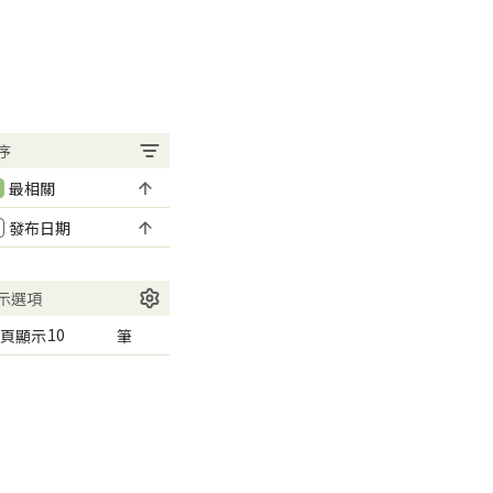
序
最相關
發布日期
示選項
頁顯示
筆