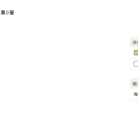
結果
0
筆
排
顯
每