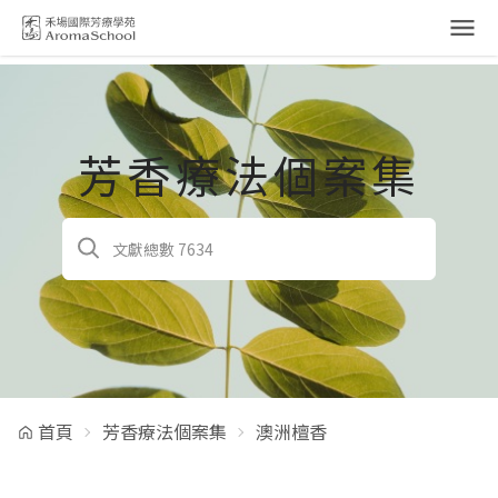
跳到主要內容
芳香療法個案集
首頁
芳香療法個案集
澳洲檀香