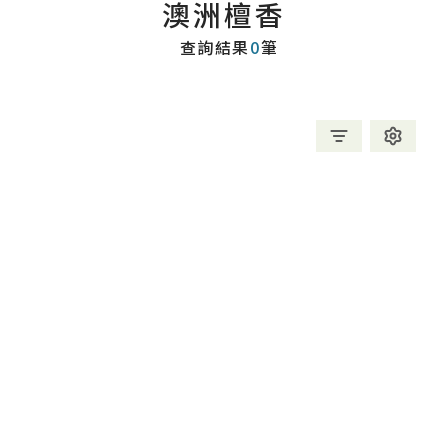
澳洲檀香
查詢結果
0
筆