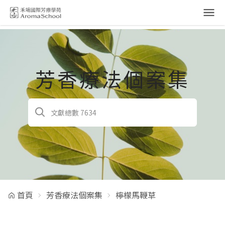
跳到主要內容
芳香療法個案集
首頁
芳香療法個案集
檸檬馬鞭草