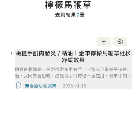
檸檬馬鞭草
查詢結果
0
筆
板機手肌肉發炎 / 精油山金車檸檬馬鞭草杜松
舒緩效果
個案是我媽媽，平常很常使用右手，一整天下來幾乎沒停
過，我回去看他時，總覺得手很奇怪一直在甩，後來才知道
是板機炎，於是我利用課堂上學到的複方成分幫媽媽調配一
芳香療法個案集
2025.01.16
下，並且幫他按摩。 雖然努力了兩個月，但好像最好也只
能這樣了，我懷疑是肌肉沾黏，可能真的得必須要用物理性
挖開才有辦法完全好，只是媽媽覺得這樣他就不能做事了，
我想代勞，不過媽媽老是覺得他做得比較好哈😅~所以她就
用洗碗時的熱水來代替熱敷，我的按摩來代替電療，ㄟ這樣
好像哪裡怪怪的，不過他就是覺得這樣就好~後來上課時了
解到水楊酸甲酯可以長效的抑制疼痛，剛好學院有白株樹，
我就買了。果然抑制疼痛的效果很好，媽媽說她早上擦可以