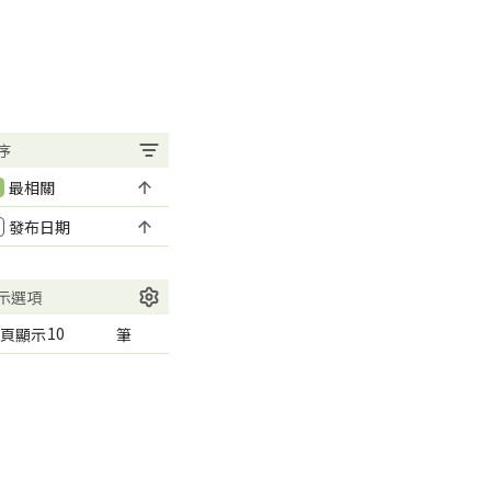
序
最相關
發布日期
示選項
頁顯示
筆