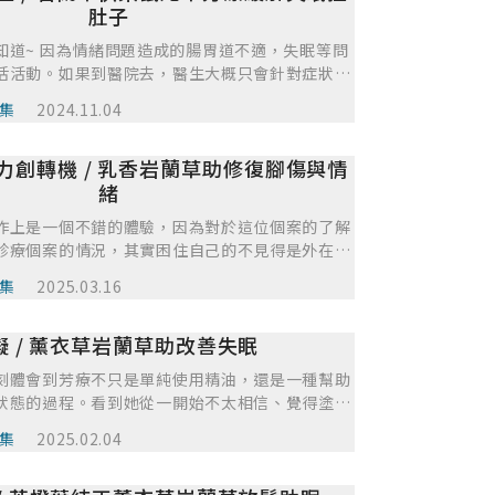
孩好好照顧，會更能走進老人家的心，讓老人家能
肚子
中，更加好配合。雖然芳療照護的過程，總會遇到
知道~ 因為情緒問題造成的腸胃道不適，失眠等問
有用，這時，芳療師需要的是找出問題，並想辦法
活活動。如果到醫院去，醫生大概只會針對症狀下
供更多不同的芳療照護，照顧好個案的方方面面，
拉肚子，太嚴重就開止瀉的藥，失眠，真的無法入
的芳療照護。
集
2024.11.04
的藥物。 但其實很多人都不太願意一直再依賴藥
越增長越依賴藥物之外，也感覺藥物越吃越多但功
力創轉機 / 乳香岩蘭草助修復腳傷與情
。 更擔心的是，他們怕造成肝腎負擔。 自從
情之後，大家對於疫苗，藥物，好像存在者某種恐懼，
緒
~身體總是沉重無力。 撇開疫情那時對我們身體造
作上是一個不錯的體驗，因為對於這位個案的了解
的想法也是對的~ 是不是能有天然一點，不要造成
診療個案的情況，其實困住自己的不見得是外在表
去調整我的狀況。 這也是當初我想學芳療的原
，更有可能是內心某些原因局限了自己的行為型
的狀況後，我覺得可以使用芳療調整情緒，然後讓
集
2025.03.16
看似自由業的狀態，對於工作並沒有執著的追求，
好了。所以重點是要穩定情緒，睡好覺。 這是我
其實個案內心的不安是因為自己的生活是與家庭背
此雖然說是腸胃道問題嚴重，但我一開始並沒有使
 / 薰衣草岩蘭草助改善失眠
，所以處於一個搖擺不定無法為自己決定方向及目
的精油。我想先從個案可以信任開始，再慢慢調整
目標除了改善疼痛的不適感以及安撫這案接受突如
讓身體適應精油，另一方面讓個案可以信任精油。
刻體會到芳療不只是單純使用精油，還是一種幫助
沒有想到可以透過這次的診療甚至讓個案踏出國門
算從睡眠開始，想說睡眠品質好的話，個案就會繼
狀態的過程。看到她從一開始不太相信、覺得塗油
優點在於我看見了個案忽略的心理狀態，缺點的話
能慢慢調整他的身體狀態。但第一次的反饋並不
真正感受到身心的放鬆，甚至減少對安眠藥的依
基於安全沒有更多的想法去實驗測試，僅著重於腳
集
2025.02.04
樣的味道，雖然睡眠有改善但是用起來總是覺得不
成就感。我覺得自己在這個個案中最大的優點是能
望未來可以試著多用擴香的方式，能讓個案有不一
趕快改了配方給他，好險這次我有猜對個案喜歡的
饋，靈活調整配方，像是加入羅馬洋甘菊、改用佛
個花梨木精油為主體去調配其他精油。因為睡眠品