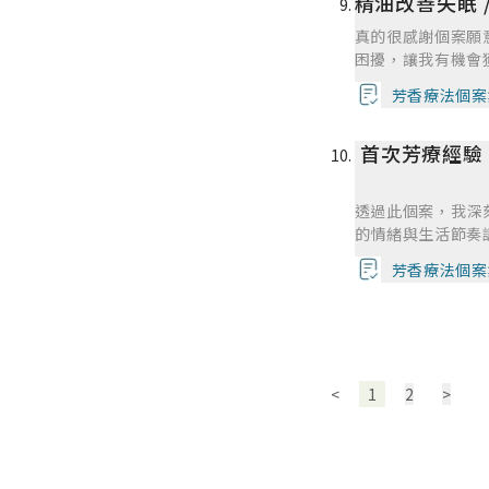
精油改善失眠 
手柑，效果都很明
質已經顧好了，所
可能少了一點深入
真的很感謝個案願
善而已，於是第二
經驗讓我更確信芳
困擾，讓我有機會
較低一點，因為我
患，因為有很多潛
以處理情緒為主。
芳香療法個案
要把失眠作為芳療
訴我已經很久沒拉
就是要幫助各種身
睡，改善了很多~
首次芳療經驗
是能有效改善症狀
己的邏輯到底對不
喜歡精油按摩油的
的好有成就感喔~
，也才有顯著的改
AC卡的角度會給
透過此個案，我深
在睡眠障礙芳療，
從來沒想過要用這
的情緒與生活節奏
擾的人們設計有療
要的支持力量。我
性，學會根據生活
芳香療法個案
外，還有一個就是
對上的信心與能力
~~好感謝~~也
並主動追蹤生活動
適的議題上面~~
強空間。未來我希
個案狀況之間的對
成為更全面的芳療
<
1
2
>