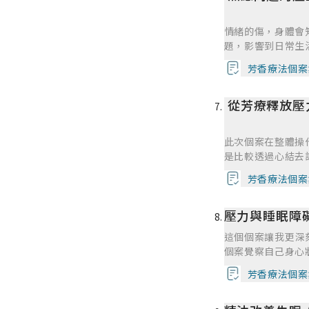
人家當成自己的小
在芳療照護的過程
情緒的傷，身體會
個案說妳的調油沒
題，影響到日常生
解決，所以才會提
去處理，譬如: 
以達到最適合個案
芳香療法個案
睡，依情況開助眠
物，他們擔心年紀
從芳療釋放壓
效好像越不如預期
Covid-19疫
總感覺吃太多藥了
此次個案在整體操
成傷害不說，個案
是比較透過心結去
身體負擔的方式，
面我們所看見的傷
因。當我了解個案
芳香療法個案
態，個案也是一個
身體自然的恢復就
不過在交談之下，
一開始的想法，因
壓力與睡眠障礙
景有很密切的關係
用任何腸胃道問題
標。一開始的主治
他的身體，一方面
這個個案讓我更深
其來的意外之外，
所以一開始我就打
個案覺察自己身心
出國工作。整體上
續使用，這樣我就
不習慣，到後來能
我覺得自己的配油
芳香療法個案
好，個案不喜歡這
賴，真的讓我很有
部傷口的恢復，希
是很想用，於是我
夠根據她每次的回
樣的體驗。
味道，後面就以這