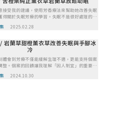
/ 苦橙葉純正薰衣草岩蘭草放鬆助眠
顯。不過也發現，有時候我會太專注在精油搭配，
以腸胃道問題也改善了，但沒有很明顯只是稍微改
探索個案情緒背後的故事。不過整體來說，這次的
意接受我的建議，使用芳香療法來幫助她改善失眠
次配方有加入調整腸胃道的精油。但是比重還是比
療的力量，也讓我在和個案的互動中學到很多。
獲得關於失眠芳療的學習。失眠不是很好處理的疾
始終認為是因為情緒造成的腸胃道問題，應該還是
在身心問題會影響睡眠，因而一開始有猶豫是不是
在這樣讓個案好好的使用精油後一個多月，個案告
集
2025.02.28
個案。經反覆自我思索，心底有個聲音說：芳療不
肚子了，而且晚上睡眠也很穩定，幾乎時間到就
心靈困擾的人們，只要是芳療可介入的，不管是不
聽到這樣的結果，我好開心，在一開始還不確定自
 / 岩蘭草甜橙薰衣草改善失眠與手腳冰
，都要去試一試。很幸運的是，個案一開始就非常
對到現在看到自己查找資料做足功課後的成果，真
質地和香氣，因此她能規律遵從我的建議使用芳療
冷
所以最後我使用課堂上教的AC卡，我想看看如果從
善。這次芳療個案經驗對我是一大鼓勵，期望未來
予他什麼樣的用油。原來是甜橙跟大西洋雪松，我
刻體會到芳療不僅能緩解生理不適，更能支持個案
我能多參與相關課程學習，更有信心去為有睡眠困
兩個精油，調配後真的是很適合他目前工作上面需
調整。個案的回饋讓我理解「因人制宜」的重要
效的芳療措施。
覺得好神奇喔~~~其實芳療的精油除了專業知識
變化靈活設計配方，提升了我在配方設計與臨床應
集
2024.10.30
透過感應找需要的油~~這位個案讓我學到很多東西
。 在實作中，我的優點是能細心傾聽個案需求，
讓我更有自信將芳療運用在因情緒困擾造成的身體不
態調整配方；但也察覺自己在系統性追蹤上仍有加
望提升紀錄效率與分析深度，持續增進精油療效與
應理解，並結合更多芳療與情緒照護工具，讓自己
實踐者。