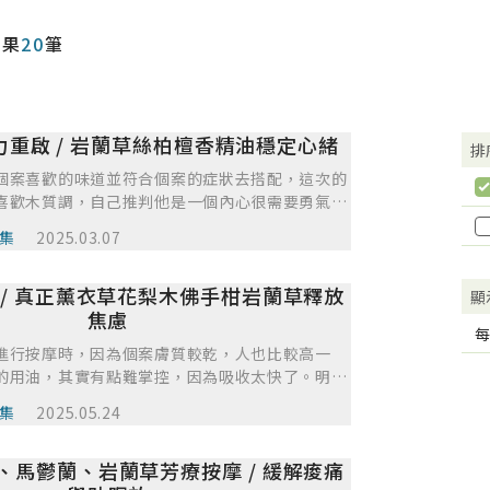
結果
20
筆
重啟 / 岩蘭草絲柏檀香精油穩定心緒
排
個案喜歡的味道並符合個案的症狀去搭配，這次的
喜歡木質調，自己推判他是一個內心很需要勇氣或
一個人，在了解個案的生活型態以及關心他的內心
集
2025.03.07
他的循環。在某些時刻個案是非常惜字如金的，但
他診療的時候，他可以那麼卸下心防的聊了很多自
 / 真正薰衣草花梨木佛手柑岩蘭草釋放
都是因為有香氣作為一個媒介，打通了他的氣血，
顯
很想為自己做點什麼的企圖心。這次的缺點也就是
焦慮
每
他很有衝勁的想要完成這次的目標時，我並沒有很
進行按摩時，因為個案膚質較乾，人也比較高一
要的支持，所以在其中是有幾天沒使用精油的，但
的用油，其實有點難掌控，因為吸收太快了。明明
案說明，在診療期間每兩個星期可以給自己的身體
勻油都算順暢，也保持著足夠的滋潤度。但其實到
身體都會有一個適應性，假如習慣了這樣的精油，
集
2025.05.24
聲時就會感覺與個案的肌膚有摩擦感，因調和油都
會降低了。個案也是明白的，只是還是希望可以有
下次有機會在幫這個個案服務時，可能要再中途多
使用。在部分還是覺得是自己設想的不夠充足，希
、馬鬱蘭、岩蘭草芳療按摩 / 緩解痠痛
基底油，才會更順暢不會有推不動之感。 另外就
的例子，可以多問一下個案使用的量與頻率並盡快