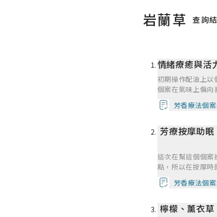
岩蘭草
查詢
情緒療癒與活力
初期操作配油上以
個案在氣味上偏向
是想要自我成長的
芳香療法個案
狀態更能夠去開啟
沒有想到這次在與
芳療按摩助眠
己的擔憂點，這些
我看見個案是一個
個案所提到的，在
這次在幫這個個案
持續性的給予他需
點，所以在按摩時
我也是有試圖與個
在開始做一部位時
做一個休息，因為
芳香療法個案
最後單一部位的尾
之後再用的效果就
被肌膚吸收了。若
充沛的精油可以做
檸檬、薰衣草
加個2~5ml不等的
望之後遇到像這樣