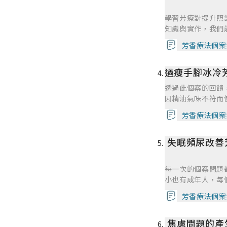
是自己在幫個案按
在下次配方做出改
腰，但90分鐘完
學習芳療對提升照
需要喘口氣一下。
知識與實作，我們
之~學了這個正統
用原則，進而應用
油，並且正確地藉
芳香療法個案
適。芳療強調身心
是一件令人高興的事
緒與感官層面，使
過瘦手腳冰冷芳
點是可依個人需求
能增進個案對自我
透過此個案的回饋
位個案對氣味的感
因精油氣味不符而
某些香氣。此外，
方必須因人而異。
用不當、濃度過高
芳香療法個案
始願意規律使用，
芳療的最新知識，
環，改善了手腳冰
實作與個案觀察，
失眠頻尿改善
精油本身，更在於
巧，尊重個案的感
效果。個案回饋顯
正成為身心整合照
配方不適及反覆調
每一次的個案問題
配方與穴道按摩技
小也有成年人，每
體身心健康與平衡
求做調整，像老人
芳香療法個案
經驗非常豐富，芳
受。要給老人家該
焦慮問題的產
老人家就像小孩一