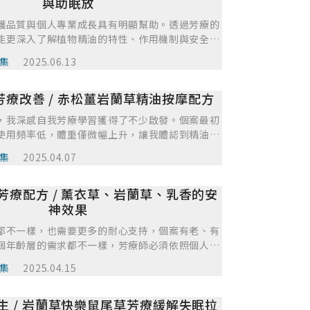
摩時，雖然動作是輕柔的，而我們自己背打直不彎
與助眠放
善。
成一個英式按摩，其實是會流汗，雖不至於累但也是
護品質與個人專業成長具有明顯幫助。透過芳療的
當下都感覺自己也需要用精油來撫慰一下身心，總
能更深入了解植物精油的特性、作用機制與安全使
的英式按摩並且知道如何根據個人的身心狀態來調
於協助個案紓壓、改善睡眠、舒緩情緒與身體不
由按摩去排毒排水，而真正達到身心靈的淨化，還
集
2025.06.13
整合與自然療癒，能補足傳統醫療中較少觸及的情
!
照護更具溫度與人性化。在協助個案時，芳療的優
療改善 / 赤松薑岩蘭草精油按摩配方
量身設計調油組合，不僅提升放鬆與療癒效果，也
照護的參與感。然而，芳療仍有其侷限性，例如每
，我深感自我芳療學習獲得了不少啟發。個案最初
受不同，有些人可能對特定精油過敏，或無法接受
使用頻率低，體重僅微幅上升，讓我體認到精油配
若缺乏足夠的芳療知識或實作經驗，也可能造成使
經過調整後，加入葡萄柚及佛手柑等果香，個案開
或干擾原有病況。為讓自己變得更好，應持續學習
集
2025.04.07
並搭配我找到的穴道按摩促進精油吸收與血液循
深入理解精油背後的植物學與化學基礎，並多參與
冷與情緒不穩的問題。這使我明白，芳療不僅在於
培養敏銳的嗅覺與評估能力。同時也應重視溝通技
芳療配方 / 薰衣草、岩蘭草、乳香的安
按摩技巧與穴道刺激的輔助，也可以促使達到更佳
受與需求，建立信任與療癒的連結，才能讓芳療真
示，調整配方後使用感受與效果均有提升，但初期
神效果
護的重要助力
整仍是挑戰。未來，我會持續追蹤個案反應，精進
都不一樣，也需要更多的耐心支持，個案有老、有
法，讓自我芳療學習更貼近個案需求，從而促進整
個年齡層的需求都不一樣，芳療師必須依照個人需
。
家需要的芳療照護是更細膩的，因為老人家的生活
集
2025.04.15
療師除了照顧個案的身體，還要顧慮個案的心理感
有的尊重外，還要相信老人家能夠好好做到，因為
生 / 岩蘭草快樂鼠尾草芳療緩解失眠拉
樣，偶而會耍脾氣，時而開心時而難過，若能將老