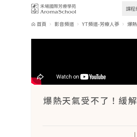
跳到主要內容
課程
首頁
影音頻道
YT頻道-芳療人蔘
爆熱
爆熱天氣受不了！緩解