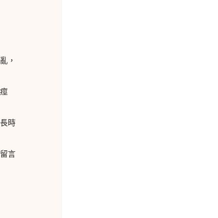
亂，
痙
長時
留言