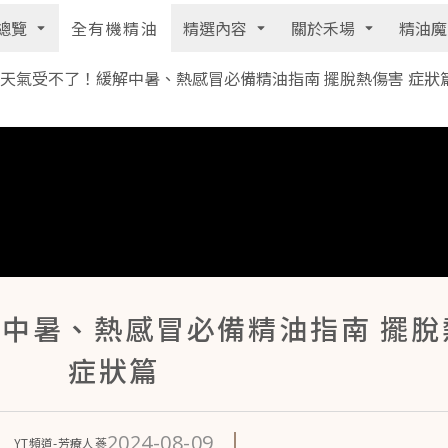
總覽
精選內容
關於禾場
精油魔
全有機精油
天氣受不了！緩解中暑、熱感冒必備精油指南 擺脫熱傷害 症狀
中暑、熱感冒必備精油指南 擺脫
症狀篇
2024-08-09
YT頻道-芳療人蔘