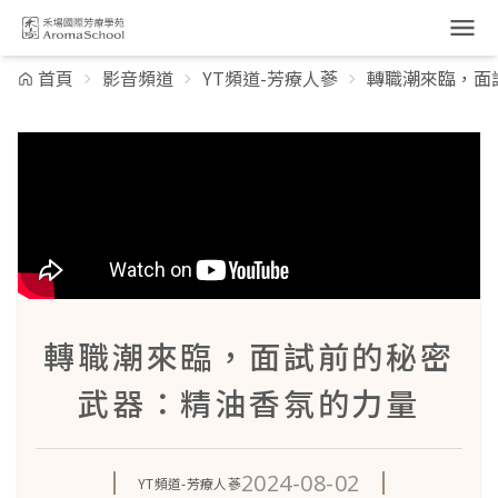
跳到主要內容
首頁
影音頻道
YT頻道-芳療人蔘
轉職潮來臨，面
轉職潮來臨，面試前的秘密
武器：精油香氛的力量
2024-08-02
YT頻道-芳療人蔘