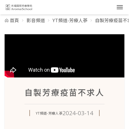
跳到主要內容
首頁
影音頻道
YT頻道-芳療人蔘
自製芳療疫苗不
自製芳療疫苗不求人
2024-03-14
YT頻道-芳療人蔘