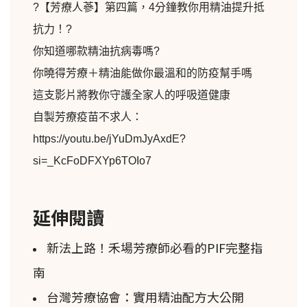
?【芳療人蔘】第四篇，4分鐘教你用精油提升抵
抗力！?
你知道哪款精油抗病毒嗎?
你曉得芳療＋精油能做你最溫和的防疫幫手嗎
這支影片將教你守護全家人的呼吸道健康
自製芳療疫苗不求人
：
https://youtu.be/jYuDmJyAxdE?
si=_KcFoDFXYp6TOIo7
延伸閱讀
新法上路！禾場芳療師必看的PIF完整指
南
台灣芳療協會：實用精油配方大公開