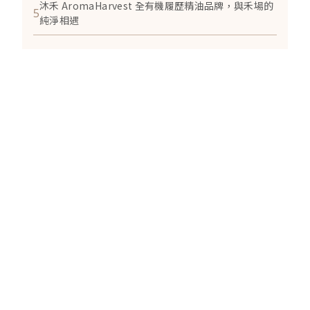
沐禾 AromaHarvest 全有機履歷精油品牌，與禾場的
5
純淨相遇