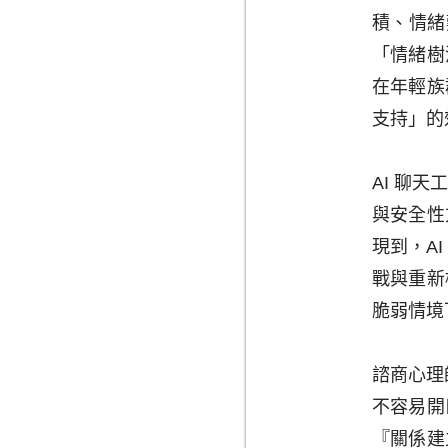
積、情緒
「情緒樹
在年輕族
支持」的
AI 聊
與安全性
現到，A
戰與重新
脆弱情境
諮商心理
不容易開
『關係建