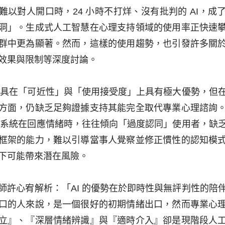
難以對人開口時，24 小時不打烊、沒有批判的 AI，成
洞」。生成式人工智慧在心理支持領域的使用率正快速
群中更為顯著。然而，這樣的使用趨勢，也引發許多關
效果與限制等深度討論。
天工具在「可近性」與「使用接受度」上具有極大優勢，但
方面，仍缺乏足夠證據支持其能完全取代專業心理諮詢
I 系統在回應情緒時，往往傾向「過度認同」使用者，缺
框架的能力，難以引導當事人覺察並修正慣性的認知模
下可能帶來潛在風險。
師許心宥解析：「AI 的優勢在於即時性與無評判性的陪
口的人來說，是一個很好的初期情緒出口，然而專業心
立』、『深層情緒辨識』與『適時介入』卻是現階段人