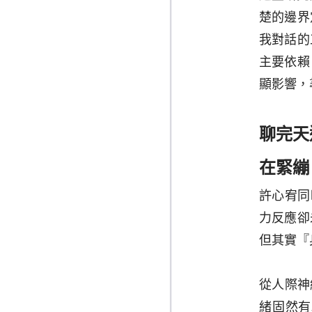
楚的邊界
我對話的
主要依賴
顯影響，
聊完天
在緊繃
許心宥同
力反應卻
但其實『
從人際神經
緒固然有