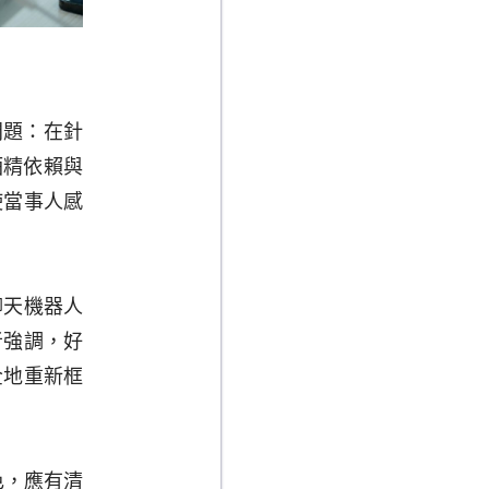
的問題：在針
酒精依賴與
使當事人感
聊天機器人
者強調，好
全地重新框
色，應有清