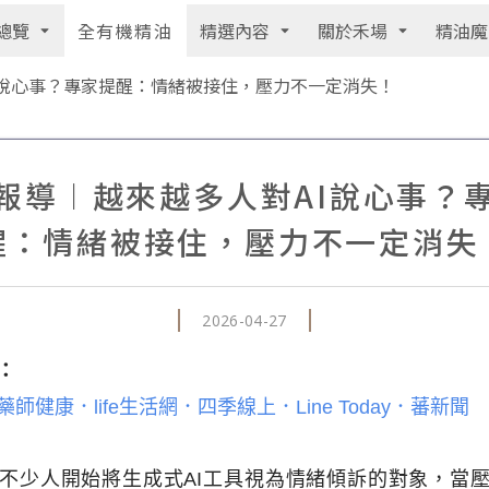
總覽
精選內容
關於禾場
精油魔
全有機精油
I說心事？專家提醒：情緒被接住，壓力不一定消失！
報導︱越來越多人對AI說心事？
醒：情緒被接住，壓力不一定消失
2026-04-27
：
藥師健康
．
life生活網
．
四季線上
．
Line Today
．
蕃新聞
不少人開始將生成式AI工具視為情緒傾訴的對象，當