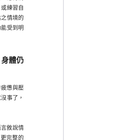
、或練習自
估之情境的
功能受到明
，身體仍
的疲憊與壓
就沒事了，
，語言敘說情
要更完整的