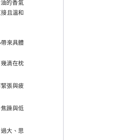
精油的香氣
直接且溫和
心帶來具體
滴幾滴在枕
解緊張與疲
少焦躁與低
力過大、思