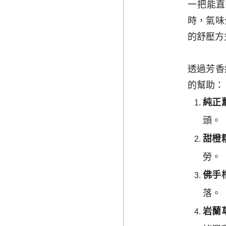
一把能直
時，氣味
的舒壓方
透過芳香
的幫助：
純正
頭。
甜橙
勞。
佛手
落。
岩蘭