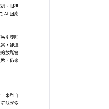
的聲調、眼神
AI 回應
容易引發睡
很累，卻還
體的放鬆管
狀態，仍來
官，來幫自
「氣味就像