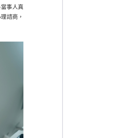
略當事人真
心理諮商，