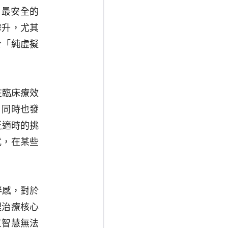
了最安全的
攀升，尤其
於「純虛擬
在臨床療效
。同時也發
乏適時的挑
式，在某些
伴感，對於
理治療核心
工智慧無法