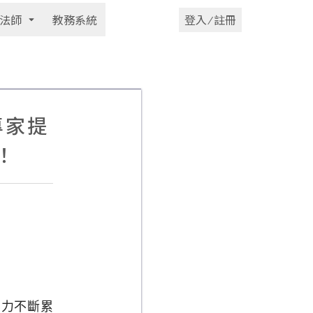
法師
教務系統
登入 ⁄ 註冊
專家提
！
壓力不斷累