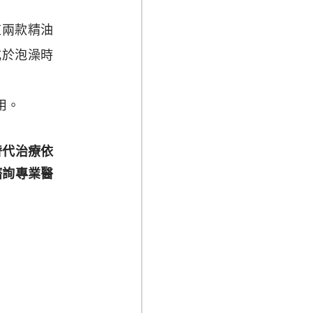
這兩款精油
或於泡澡時
用。
替代治療依
諮詢專業醫