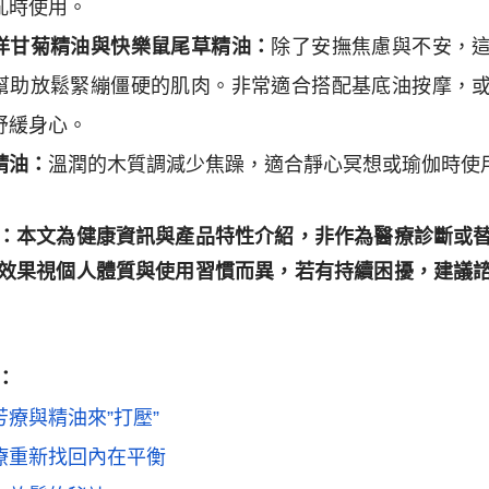
亂時使用。
洋甘菊精油與快樂鼠尾草精油：
除了安撫焦慮與不安，
幫助放鬆緊繃僵硬的肌肉。非常適合搭配基底油按摩，
舒緩身心。
精油：
溫潤的木質調減少焦躁，適合靜心冥想或瑜伽時使
：本文為健康資訊與產品特性介紹，非作為醫療診斷或
效果視個人體質與使用習慣而異，若有持續困擾，建議
：
芳療與精油來”打壓”
療重新找回內在平衡