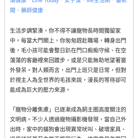
潮健康
．
Line Today
．
女子漾
．
life生活網
．
蕃新
聞
．
藥師健康
生活步調緊湊，你不得不讓寵物長時間獨留家
中。每當大門關上，你匆匆趕赴職場，轉身出門
後，毛小孩可能會整日趴在門口痴痴守候、在空
蕩蕩的客廳裡來回踱步，或是只能無助地望著窗
外發呆。對人類而言，出門上班只是日常，但對
於視主人為全世界的毛孩來說，漫長的等待卻可
能成為巨大的壓力來源。
「寵物分離焦慮」已逐漸成為飼主圈高度關注的
文明病。不少人透過寵物攝影機發現，當自己外
出時，家中的貓狗會出現異常吠叫、破壞家具、