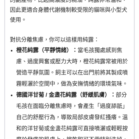
的副產物，比起高濃度的精油，純露非常溫和，
因此更適合身體代謝機制較受限的貓咪與小型犬
使用。
對抗分離焦慮，你可以這樣用純露：
橙花純露（平靜情緒）：
當毛孩獨處感到焦
慮、過度興奮或壓力大時，橙花純露常被用於
營造平靜氛圍。飼主可以在出門前將其製成噴
霧輕灑於空間中，做為安撫情緒的環境氣味。
德國洋甘菊 / 金盞花純露（舒緩肌膚）：
部分
毛孩在面臨分離焦慮時，會產生「過度舔舐」
自己的舒壓行為，導致局部皮膚發紅搔癢。溫
和的洋甘菊或金盞花純露可直接噴灑或輕輕按