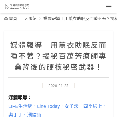
跳到主要內容
首頁
大事紀
媒體報導︱用薰衣助眠反而睡不著？揭
媒體報導︱用薰衣助眠反而
睡不著？揭秘百萬芳療師專
業背後的硬核秘密武器！
2026-01-25
媒體報導：
LIFE生活網
．
Line Today
．
女子漾
．
四季線上
．
奧丁丁
．
潮健康