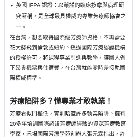
英國 IFPA 認證：以嚴謹的臨床按摩與病理研
究著稱，是全球最具權威的專業芳療師協會之
一。
在台灣，想要取得國際級芳療師資格，不再需要
花大錢飛到倫敦或紐約。透過國際芳療認證機構
的授權許可，將課程專業引進與教學，讓國人省
下昂貴機票與住宿費，在台灣就能零時差接軌國
際權威標準。
芳療陷阱多？懂專業才敢執業！
芳療看似門檻低，實則暗藏許多執業陷阱。擁有
20多年培訓國際認證芳療師經驗的資深芳療教育
學家，禾場國際芳療學苑創辦人張元霖指出，許