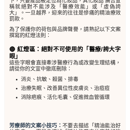
下，只要產品被定位為化妝品，其化妝品 廣告宣
稱就絕對不能涉及「醫療效能」或「虛偽誇
大」。一旦越界，迎來的往往是慘痛的精油療效
罰款。
為了保護你的荷包與品牌聲譽，請熟記以下文案
撰寫的紅燈法則：
🔴 紅燈區：絕對不可使用的「醫療/誇大字
眼」
這些字眼會直接牽涉醫療行為或改變生理結構，
請從你的文宣中徹底刪除：
消炎、抗敏、殺菌、排毒
治療失眠、改善異位性皮膚炎、治痘痘
消除疤痕、活化毛囊、促進微血管循環
芳療師的文案小技巧：
不要去描述「精油能治好