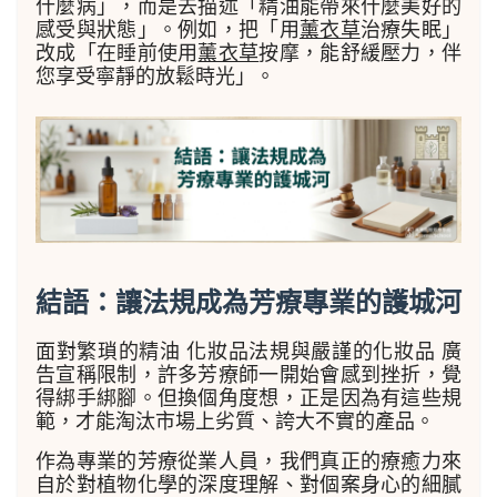
什麼病」，而是去描述「精油能帶來什麼美好的
感受與狀態」。例如，把「用
薰衣草
治療失眠」
改成「在睡前使用
薰衣草
按摩，能舒緩壓力，伴
您享受寧靜的放鬆時光」。
結語：讓法規成為芳療專業的護城河
面對繁瑣的精油 化妝品法規與嚴謹的化妝品 廣
告宣稱限制，許多芳療師一開始會感到挫折，覺
得綁手綁腳。但換個角度想，正是因為有這些規
範，才能淘汰市場上劣質、誇大不實的產品。
作為專業的芳療從業人員，我們真正的療癒力來
自於對植物化學的深度理解、對個案身心的細膩