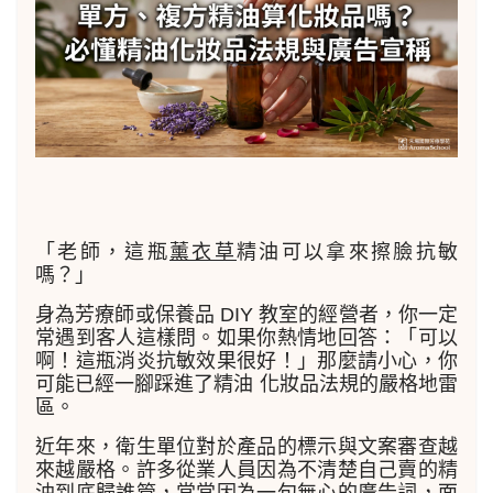
「老師，這瓶
薰衣草
精油可以拿來擦臉抗敏
嗎？」
身為芳療師或保養品 DIY 教室的經營者，你一定
常遇到客人這樣問。如果你熱情地回答：「可以
啊！這瓶消炎抗敏效果很好！」那麼請小心，你
可能已經一腳踩進了精油 化妝品法規的嚴格地雷
區。
近年來，衛生單位對於產品的標示與文案審查越
來越嚴格。許多從業人員因為不清楚自己賣的精