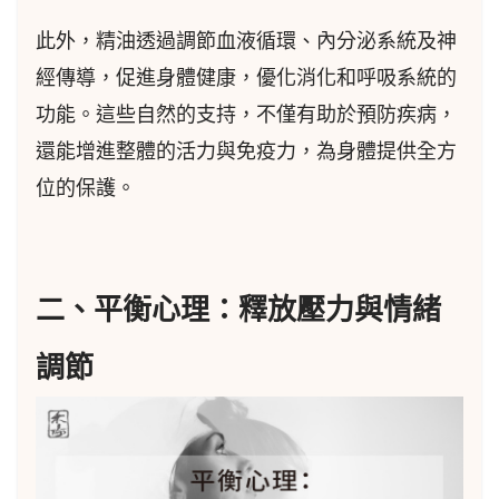
此外，精油透過調節血液循環、內分泌系統及神
經傳導，促進身體健康，優化消化和呼吸系統的
功能。這些自然的支持，不僅有助於預防疾病，
還能增進整體的活力與免疫力，為身體提供全方
位的保護。
二、平衡心理：釋放壓力與情緒
調節