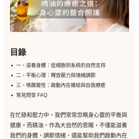
目錄
一、
滋養身體：從細胞到系統的自然支持
二、
平衡心理：釋放壓力與情緒調節
三、
喚醒靈性：啟動內在連結與自我療癒
常見問答 FAQ
在忙碌和壓力中，我們常常忽略身心靈的平衡與
健康。而精油，作為大自然的恩賜，不僅能滋養
我們的身體，調節情緒，還能幫助我們啟動內在