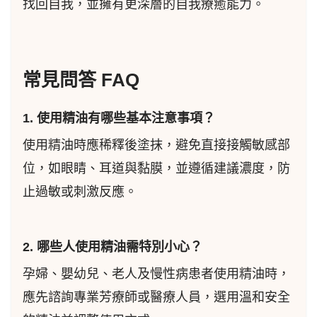
找回自我，並擁有更深層的自我療癒能力。
常見問答 FAQ
1. 使用精油有哪些基本注意事項？
使用精油時應稀釋後塗抹，避免直接接觸敏感部
位，如眼睛、耳道與黏膜，並遵循建議濃度，防
止過敏或刺激反應。
2. 哪些人使用精油需特別小心？
孕婦、嬰幼兒、老人及慢性病患者使用精油時，
應先諮詢專業芳療師或醫療人員，選用溫和安全