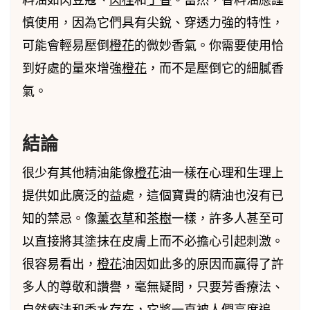
慎使用，因為它們具有尖銳、穿透力強的特性，
可能會輕易壓倒
橙花
的微妙香氣。你需要使用恰
到好處的量來增強
橙花
，而不是壓倒它的細膩香
氣。
結論
很少有其他精油能像
橙花
油一樣在心理和生理上
提供如此廣泛的益處，這個寶貴的精油也沒有已
知的禁忌。像
薰衣草
和
茶樹
一樣，許多人甚至可
以直接將其塗抹在皮膚上而不必擔心引起刺激。
很容易看出，
橙花
油因如此多的原因而贏得了許
多人的尊敬和讚譽，毫無疑問，只要芳香療法、
自然療法和香水存在，它將一直被人們高度追