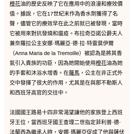
橙花
油的歷史反映了它在應用中的浪漫和療效價
值。據說，它在17世紀末作為香水劑獲得了名
聲，儘管它的療效早在此之前就已被發現，當時
它被用來對抗發燒和瘟疫。布拉奇亞諾公爵夫人
兼奈羅拉公主安娜·瑪麗亞·德·拉·特雷莫伊爾
（Anna Maria de la Tremoille）被認為是將其香
氣引入貴族的功臣，因為她開始使用
橙花
油為她
的手套和沐浴水增香。在
羅馬
，公主在非正式外
交中發揮了很大的作用，尤其是在與那不勒斯人
和西班牙高官的交往中。
法國國王路易十四非常渴望讓他的家族登上西班
牙王位，當西班牙國王查理二世指定菲利普·德·
法蘭西為繼承人時，安娜·瑪麗亞促成了他與薩伏