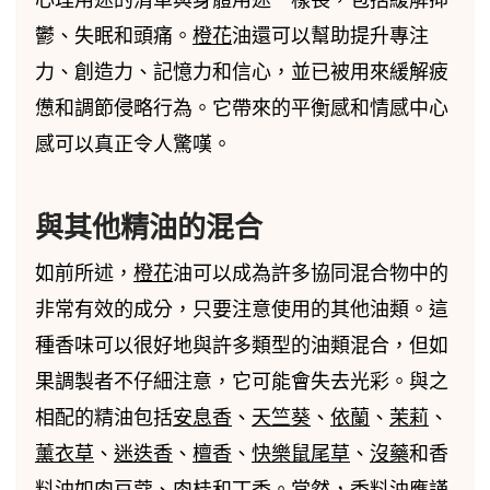
鬱、失眠和頭痛。
橙花
油還可以幫助提升專注
力、創造力、記憶力和信心，並已被用來緩解疲
憊和調節侵略行為。它帶來的平衡感和情感中心
感可以真正令人驚嘆。
與其他精油的混合
如前所述，
橙花
油可以成為許多協同混合物中的
非常有效的成分，只要注意使用的其他油類。這
種香味可以很好地與許多類型的油類混合，但如
果調製者不仔細注意，它可能會失去光彩。與之
相配的精油包括
安息香
、
天竺葵
、
依蘭
、
茉莉
、
薰衣草
、
迷迭香
、
檀香
、
快樂鼠尾草
、
沒藥
和香
料油如肉豆蔻、
肉桂
和
丁香
。當然，香料油應謹