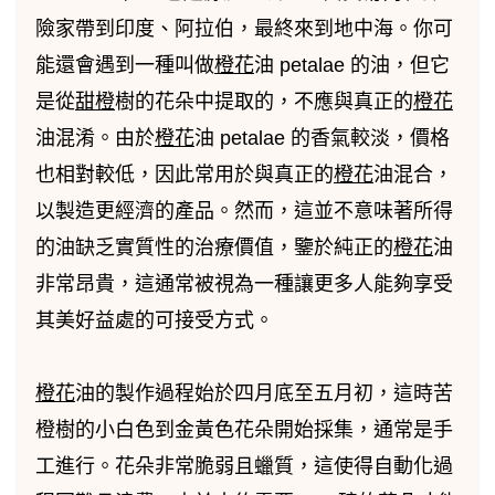
險家帶到印度、阿拉伯，最終來到地中海。你可
能還會遇到一種叫做
橙花
油 petalae 的油，但它
是從
甜橙
樹的花朵中提取的，不應與真正的
橙花
油混淆。由於
橙花
油 petalae 的香氣較淡，價格
也相對較低，因此常用於與真正的
橙花
油混合，
以製造更經濟的產品。然而，這並不意味著所得
的油缺乏實質性的治療價值，鑒於純正的
橙花
油
非常昂貴，這通常被視為一種讓更多人能夠享受
其美好益處的可接受方式。
橙花
油的製作過程始於四月底至五月初，這時苦
橙樹的小白色到金黃色花朵開始採集，通常是手
工進行。花朵非常脆弱且蠟質，這使得自動化過