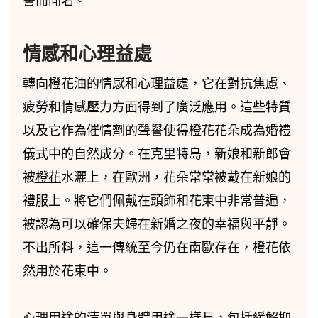
譽而聞名。
情感和心理益處
轉向
橙花
油的情感和心理益處，它在對抗焦慮、
疲勞和情感壓力方面得到了廣泛應用。這些特質
以及它作為催情劑的聲譽使得
橙花
花朵成為婚禮
儀式中的自然成分。在克里特島，新娘和新郎會
被
橙花
水灑上，在歐洲，花朵常常被戴在新娘的
禮服上。將它們佩戴在頭飾和花束中非常普遍，
被認為可以確保夫婦在新婚之夜的幸福與平靜。
不出所料，這一傳統至今仍在南歐存在，
橙花
依
然用於花束中。
心理用途的清單與身體用途一樣長，包括緩解抑