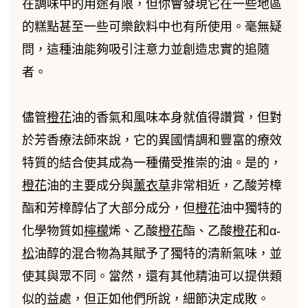
在調味中的用途有限，但你會發現它在一些地區
的糕點甚至一些可樂飲料中也有所使用。毫無疑
問，這種油能夠吸引注意力並創造忠實的追隨
者。
儘管
橙花
油的香氣和風味本身就值得讚賞，但對
於芳香療法師來說，它的異國情調和豐富的療效
特質的結合使其成為一種備受推崇的油。是的，
橙花
油的主要成分與
薰衣草
非常相近，乙酸芳樟
酯和芳樟醇佔了大部分成分，但
橙花
油中獨特的
化學物質如
檸檬
烯、乙酸
橙花
酯、乙酸
橙花
和α-
松
油醇的混合物為其賦予了獨特的清新氣味，並
使其與眾不同。當然，還有其他精油可以提供類
似的益處，但正如他們所說，細節決定成敗。