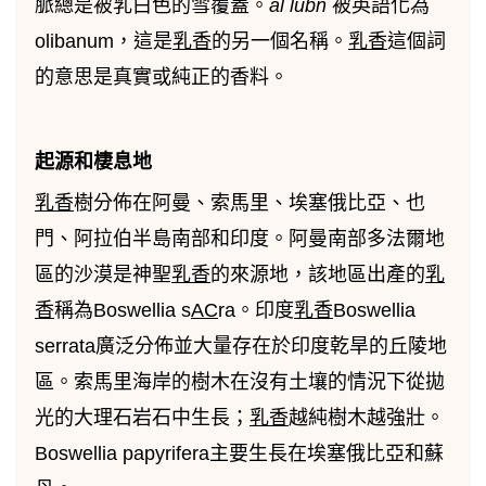
脈總是被乳白色的雪覆蓋。
al lubn
被英語化為
olibanum，這是
乳香
的另一個名稱。
乳香
這個詞
的意思是真實或純正的香料。
起源和棲息地
乳香
樹分佈在阿曼、索馬里、埃塞俄比亞、也
門、阿拉伯半島南部和印度。阿曼南部多法爾地
區的沙漠是神聖
乳香
的來源地，該地區出產的
乳
香
稱為Boswellia s
AC
ra。印度
乳香
Boswellia
serrata廣泛分佈並大量存在於印度乾旱的丘陵地
區。索馬里海岸的樹木在沒有土壤的情況下從拋
光的大理石岩石中生長；
乳香
越純樹木越強壯。
Boswellia papyrifera主要生長在埃塞俄比亞和蘇