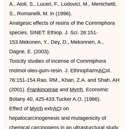
A., Aioli, S., Luceri, F., Lodovici, M., Menichetti,
S., Romanelli, M. in (1996).
Analgesic effects of resins of the Commiphora
species. SINET: Ethiop. J. Sci. 26:151-
153.Mekonen, Y., Dey, D., Mekonnen, A.,
Dagne, E. (2003).
Toxicity studies of incense of Commiphora
molmol oleo-gum-resin. J. Ethnopharm
AC
ol.
76:151-154.Rao, RM., Khan, Z.A. and Shah, AH
(2001).
Frankincense
and
Myrrh
. Economic
Botany 40, 425-433.Tucker A.O. (1986).
Effect of
Myrrh
extr
AC
t on
hepatocarcinogenesis and mutagenicity of
chemical carcinogens in an ultrasturctural study.