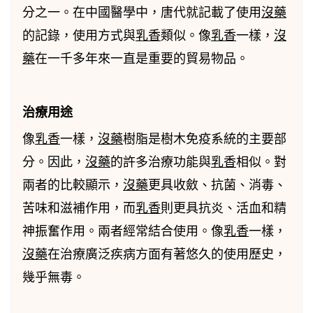
分之一。在中國醫學中，唐代就記載了使用
沒藥
的記錄，使用方式與
乳香
類似。像
乳香
一樣，
沒
藥
在一千多年來一直是重要的貿易物品。
治療用途
像
乳香
一樣，
沒藥
樹脂是樹木免疫系統的主要部
分。因此，
沒藥
的許多治療功能與
乳香
相似。對
兩者的比較顯示，
沒藥
更具收斂、抗菌、消毒、
苦味和滋補作用，而
乳香
則更具抗炎、活血和精
神振奮作用。兩者經常結合使用。像
乳香
一樣，
沒藥
在治療廣泛疾病方面有著悠久的使用歷史，
幾乎無毒。