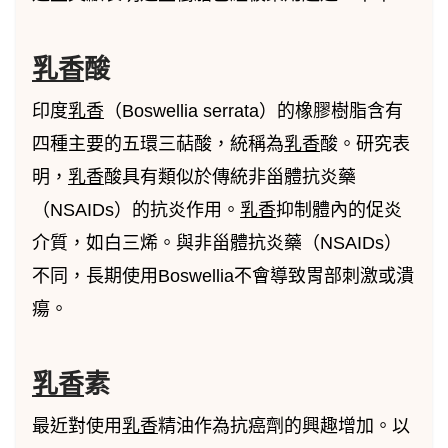
乳香
酸
印度
乳香
（Boswellia serrata）的橡膠樹脂含有
四種主要的五環三萜酸，統稱為
乳香
酸。研究表
明，
乳香
酸具有類似於傳統非甾體抗炎藥
（NSAIDs）的抗炎作用。
乳香
抑制體內的促炎
介質，如白三烯。與非甾體抗炎藥（NSAIDs）
不同，長期使用Boswellia不會導致胃部刺激或潰
瘍。
乳香
素
最近對使用
乳香
精油作為抗癌劑的興趣增加。以