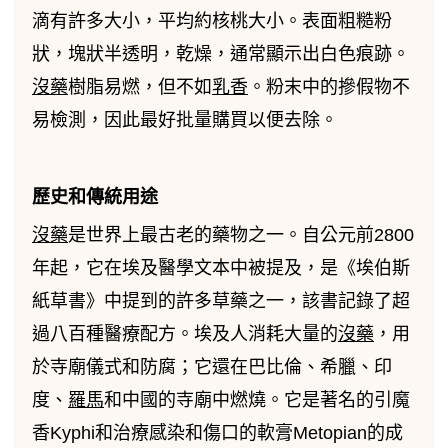
滴有許多大小，平均約核桃大小。表面粗糙粉
狀，塊狀半透明，乾燥，通常顯示出白色痕跡。
沒藥
樹脂易燃，但不如
乳香
。粉末中的摻假物不
易檢測，因此最好批量購買以便去除。
歷史和傳統用途
沒藥
是世界上最古老的藥物之一。自公元前2800
年起，它在埃及醫學文本中被提及，是《埃伯斯
紙草書》中提到的許多草藥之一，該書記錄了超
過八百種醫療配方。埃及人消耗大量的
沒藥
，用
於寺廟儀式和防腐；它還在巴比倫、希臘、印
度、
羅馬
和中國的寺廟中燃燒。它是著名的引魔
香Kyphi和治療感染和傷口的軟膏Metopian的成