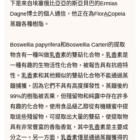
下是來自埃塞俄比亞亞的斯亞貝巴的Ermias
Dagne博士的個人通信，他正在為Flor
AC
opeia
蒸餾各種樹脂。
Boswellia papyrifera和Boswellia Carteri的提取
物含有一種叫做
乳香
素的雙萜化合物。
乳香
素是
一種有趣的生物活性化合物，被報告具有抗癌特
性。
乳香
素和其他類似的雙萜化合物不能通過蒸
餾捕獲，因為它們不具有高度揮發性。蒸餾後約
99%的樹脂被丟棄，但殘留物和純露中存在許多
有趣的化合物。使用食品級乙醇從有機糖蜜中提
取這些殘留物，可提取出大量的雙萜，使提取物
具有非常豐富的香脂香氣，其中
乳香
素是主要成
分之一。另一方面，
乳香
素僅是通過蒸餾獲得的