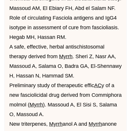
Massoud AM, El Ebiary FH, Abd el Salam NF.
Role of circulating Fasciola antigens and IgG4
isotype in assessment of cure from fascioliasis.
Hegab MH, Hassan RM.
A safe, effective, herbal antischistosomal
therapy derived from
Myrrh
. Sheri Z, Nasr AA,
Massoud A, Salama O, Badra GA, El-Shennawy
H, Hassan N, Hammad SM.
Preliminary study of therapeutic effic
AC
y of a
new fasciolicidal drug derived from Commiphora
molmol (
Myrrh
). Massoud A, El Sisi S, Salama
O, Massoud A.
New triterpenes,
Myrrh
anol A and
Myrrh
anone