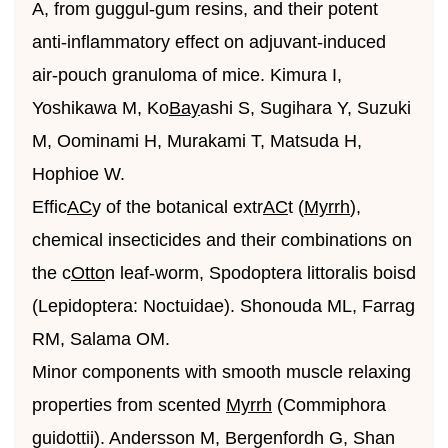
A, from guggul-gum resins, and their potent
anti-inflammatory effect on adjuvant-induced
air-pouch granuloma of mice. Kimura I,
Yoshikawa M, Ko
Bay
ashi S, Sugihara Y, Suzuki
M, Oominami H, Murakami T, Matsuda H,
Hophioe W.
Effic
AC
y of the botanical extr
AC
t (
Myrrh
),
chemical insecticides and their combinations on
the c
Otto
n leaf-worm, Spodoptera littoralis boisd
(Lepidoptera: Noctuidae). Shonouda ML, Farrag
RM, Salama OM.
Minor components with smooth muscle relaxing
properties from scented
Myrrh
(Commiphora
guidottii). Andersson M, Bergenfordh G, Shan