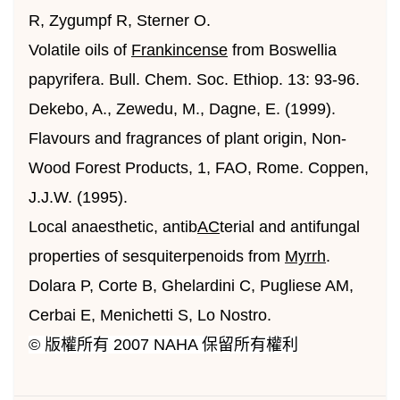
R, Zygumpf R, Sterner O.
Volatile oils of
Frankincense
from Boswellia
papyrifera. Bull. Chem. Soc. Ethiop. 13: 93-96.
Dekebo, A., Zewedu, M., Dagne, E. (1999).
Flavours and fragrances of plant origin, Non-
Wood Forest Products, 1, FAO, Rome. Coppen,
J.J.W. (1995).
Local anaesthetic, antib
AC
terial and antifungal
properties of sesquiterpenoids from
Myrrh
.
Dolara P, Corte B, Ghelardini C, Pugliese AM,
Cerbai E, Menichetti S, Lo Nostro.
© 版權所有 2007 NAHA 保留所有權利