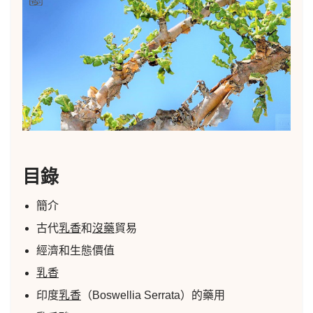
目錄
簡介
古代
乳香
和
沒藥
貿易
經濟和生態價值
乳香
印度
乳香
（Boswellia Serrata）的藥用