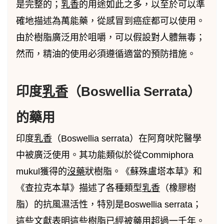
是完整的；
乳香
的用途如此之多，以至於可以準
確地描述為萬能藥，從感冒到癌症都可以使用。
由於樹脂廣泛用於咀嚼，可以假設對人體無毒；
然而，精油的使用必須遵循適當的預防措施。
印度
乳香
（Boswellia Serrata）
的藥用
印度
乳香
（Boswellia serrata）在阿育吠陀醫學
中被廣泛使用。其功能類似於從Commiphora
mukul獲得的
沒藥
狀樹脂。《蘇殊盧塔本草》和
《查拉克本草》描述了各種類型
乳香
（橡膠樹
脂）的抗風濕活性，特別是Boswellia serrata；
這些文獻表明這些樹脂已經被藥用超過一千年。