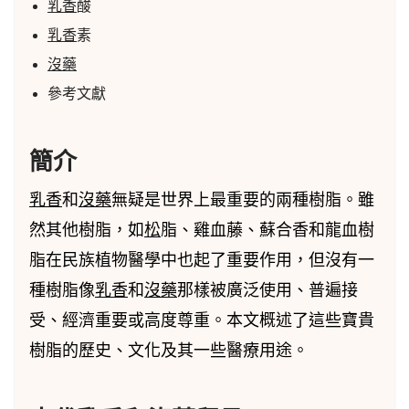
乳香
酸
乳香
素
沒藥
參考文獻
簡介
乳香
和
沒藥
無疑是世界上最重要的兩種樹脂。雖
然其他樹脂，如
松
脂、雞血藤、蘇合香和龍血樹
脂在民族植物醫學中也起了重要作用，但沒有一
種樹脂像
乳香
和
沒藥
那樣被廣泛使用、普遍接
受、經濟重要或高度尊重。本文概述了這些寶貴
樹脂的歷史、文化及其一些醫療用途。