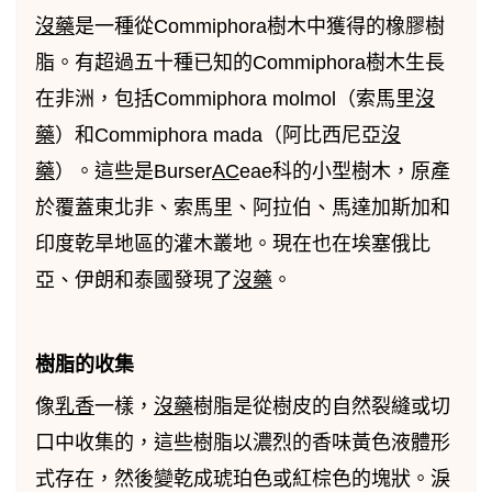
沒藥
是一種從Commiphora樹木中獲得的橡膠樹
脂。有超過五十種已知的Commiphora樹木生長
在非洲，包括Commiphora molmol（索馬里
沒
藥
）和Commiphora mada（阿比西尼亞
沒
藥
）。這些是Burser
AC
eae科的小型樹木，原產
於覆蓋東北非、索馬里、阿拉伯、馬達加斯加和
印度乾旱地區的灌木叢地。現在也在埃塞俄比
亞、伊朗和泰國發現了
沒藥
。
樹脂的收集
像
乳香
一樣，
沒藥
樹脂是從樹皮的自然裂縫或切
口中收集的，這些樹脂以濃烈的香味黃色液體形
式存在，然後變乾成琥珀色或紅棕色的塊狀。淚