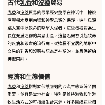
古代
乳香
和
沒藥
貿易
乳香
和
沒藥
貿易的最早歷史籠罩在神话中。據說
產膠樹木受到凶猛和神聖鳥類的保護，這些鳥類
跳入空中以致命的啄擊入侵者。這些樹被認為生
長在充滿迷霧的禁忌山區，這些迷霧會引起致命
的疾病和致命的流行病。從這種不宜居的地形中
交易的
乳香
和
沒藥
被認為是神聖的，並且保留給
神聖崇拜。
經濟和生態價值
乳香
和
沒藥
樹對於保護脆弱的沙漠生態系統至關
重要，並且是當地社會，特別是維持游牧和半游
牧生活方式的可持續生計來源。許多圍繞這些樹