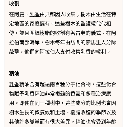
收割
在阿曼，
乳香
由貝都因人收集；樹木由生活在特
定地區的家庭擁有。這些樹木的監護權代代相
傳，並且圍繞樹脂的收割有著古老的儀式。在阿
拉伯南部海岸，樹木每年由訪問的索馬里人分隊
敲擊，他們向阿拉伯人支付收集
乳香
的權利。
精油
乳香
精油含有超過兩百種分子化合物，這些化合
物賦予
乳香
精油非常複雜的香氣和多種治療應
用。即使在同一種樹中，這些成分的比例也會因
樹木生長的微氣候和土壤、樹脂收穫的季節以及
其他許多變量而有很大差異。精油也會受到年齡