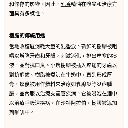
和儲存的影響。因此，
乳香
精油在嗅覺和治療方
面具有多樣性。
樹脂的傳統用途
當地收穫區消耗大量的
乳香
淚。新鮮的樹膠被咀
嚼以增強牙齒和牙齦，刺激消化，排出壅塞的痰
液，並對抗口臭。小塊樹膠被插入疼痛的牙齒以
對抗齲齒。樹脂被煮沸在牛奶中，直到形成厚
膏，然後被用作敷料來治療如乳腺炎等炎症腫
脹，並內服以治療支氣管疾病。它被浸泡在酒中
以治療呼吸道疾病，在沙特阿拉伯，樹膠被添加
到咖啡中。